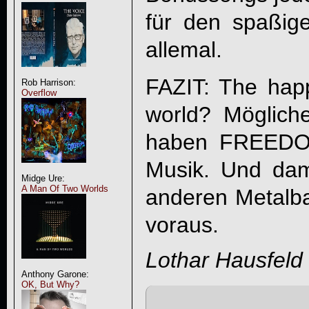
für den spaßige
allemal.
FAZIT: The happ
Rob Harrison:
Overflow
world? Mögliche
haben
FREEDO
Musik. Und dam
Midge Ure:
A Man Of Two Worlds
anderen Metalb
voraus.
Lothar Hausfeld
Anthony Garone:
OK, But Why?