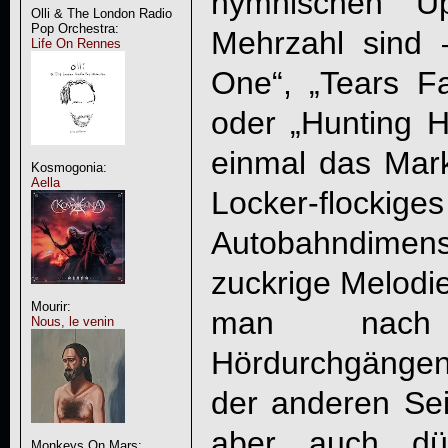
hymnischen U
Olli & The London Radio
Pop Orchestra:
Mehrzahl sind
Life On Rennes
One“, „Tears Fal
oder „Hunting 
einmal das Mar
Kosmogonia:
Aella
Locker-flo
Autobahndimen
zuckrige Melodi
Mourir:
man nach
Nous, le venin
Hördurchgänge
der anderen Se
aber auch dü
Monkeys On Mars: