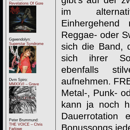
gibt’s auf der 
Revelations Of Gore
im alternat
Einhergehend 
Reggae- oder S
Ggwendolyn:
sich die Band,
Superstar Syndrome
sich ihrer 
ebenfalls stil
aufnehmen.
FR
Dvm Spiro:
MMXXVI – Grave
Metal-, Punk- od
kann ja noch h
Dauerrotation 
Peter Brummund:
THE VOICE – Chris
Bonussongs jeden
Farlowe