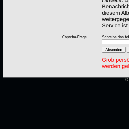
Hinweis
: D
Benachric
diesem Albu
weitergegeb
Service ist
Captcha-Frage
Schreibe das fo
Grob pers
werden gel
© 