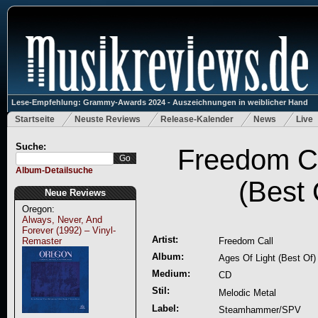
Lese-Empfehlung: Grammy-Awards 2024 - Auszeichnungen in weiblicher Hand
Startseite
Neuste Reviews
Release-Kalender
News
Live
Suche:
Freedom Ca
Album-Detailsuche
(Best 
Neue Reviews
Oregon:
Always, Never, And
Forever (1992) – Vinyl-
Artist:
Remaster
Freedom Call
Album:
Ages Of Light (Best Of)
Medium:
CD
Stil:
Melodic Metal
Label:
Steamhammer/SPV