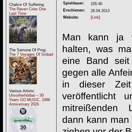
Spieldauer:
105:40
Chalice Of Suffering:
The Raven Cries One
Erschienen:
26.04.2013
Last Time
Website:
[
Link
]
Man kann ja
halten, was ma
The Samurai Of Prog:
The 7 Voyages Of Sinbad
eine Band seit
gegen alle Anfe
in dieser Zei
Various Artists:
veröffentlicht
Unvorherhörbar – 30
Years GO MUSIC, 1996
Anniversary 2026
mitreißenden L
dann kann man n
ziehen vor der 