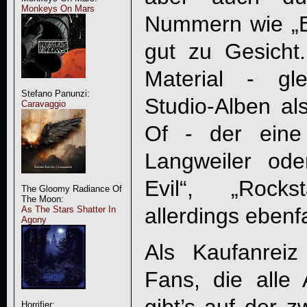
Monkeys On Mars
Nummern wie „B
gut zu Gesicht
Material - gl
Stefano Panunzi:
Studio-Alben al
Caravaggio
Of - der eine
Langweiler od
Evil“, „Rocks
The Gloomy Radiance Of
The Moon:
allerdings ebenf
As The Stars Shatter In
Agony
Als Kaufanreiz
Fans, die alle 
Horrifier: