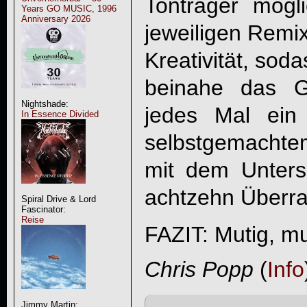
Tonträger mögl
Years GO MUSIC, 1996
Anniversary 2026
jeweiligen Remix
Kreativität, sod
beinahe das G
Nightshade:
jedes Mal ein
In Essence Divided
selbstgemachte
mit dem Unters
achtzehn Überra
Spiral Drive & Lord
Fascinator:
Reise
FAZIT: Mutig, mu
Chris Popp
(
Info
Jimmy Martin: