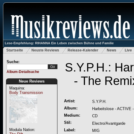
Lese-Empfehlung: RIHANNA Ein Leben zwischen Bühne und Familie
Startseite
Neuste Reviews
Release-Kalender
News
Live
Suche:
S.Y.P.H.: Ha
Album-Detailsuche
- The Remi
Neue Reviews
Maquina:
Body Transmission
Artist:
S.Y.P.H.
Album:
Harbeitslose - ACTIVE 
Medium:
CD
Stil:
Electro/Avantgarde
Modula Nation:
Label:
MIG