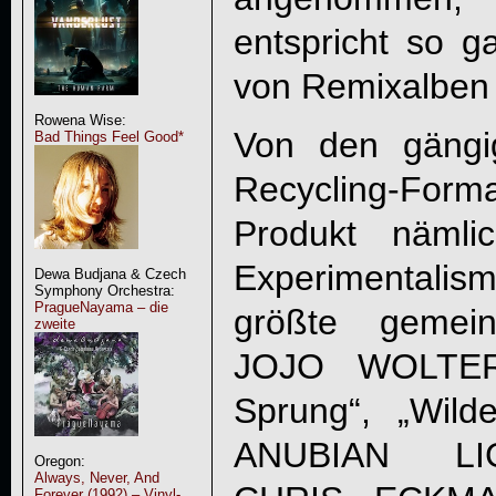
entspricht so 
von Remixalben 
Rowena Wise:
Von den gängi
Bad Things Feel Good*
Recycling-Form
Produkt nämlic
Experimentalism
Dewa Budjana & Czech
Symphony Orchestra:
PragueNayama – die
größte gemei
zweite
JOJO WOLTER
Sprung“, „Wil
ANUBIAN LIG
Oregon:
Always, Never, And
Forever (1992) – Vinyl-