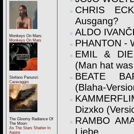
CHRIS ECK
Ausgang?
ALDO IVANČIČ
Monkeys On Mars:
PHANTON - Wi
Monkeys On Mars
EMIL & DIE
(Man hat was
BEATE BA
Stefano Panunzi:
Caravaggio
(Blaha-Versio
KAMMERFLI
Dizxko (Versi
RAMBO AMAD
The Gloomy Radiance Of
The Moon:
As The Stars Shatter In
Liebe
Agony