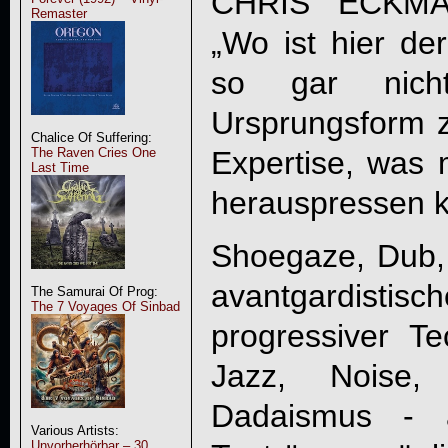
CHRIS ECKMANs
Remaster
„Wo ist hier d
so gar nich
Ursprungsform
Chalice Of Suffering:
Expertise, was 
The Raven Cries One
Last Time
herauspressen k
Shoegaze, Dub, 
avantgardis
The Samurai Of Prog:
The 7 Voyages Of Sinbad
progressiver T
Jazz, Noise, 
Dadaismus - a
Various Artists:
Unvorherhörbar – 30