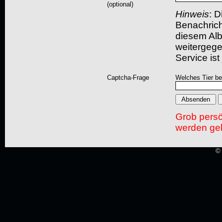
(optional)
Hinweis
: D
Benachric
diesem Albu
weitergegeb
Service ist
Captcha-Frage
Welches Tier bel
Grob pers
werden gel
© 