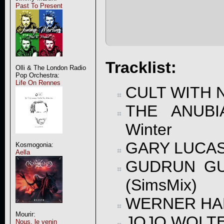
Past To Present
Tracklist:
Olli & The London Radio
Pop Orchestra:
Life On Rennes
CULT WITH N
THE ANUBI
Winter
GARY LUCAS 
Kosmogonia:
Aella
GUDRUN GUT
(SimsMix)
WERNER HAR
Mourir:
JOJO WOLTER
Nous, le venin