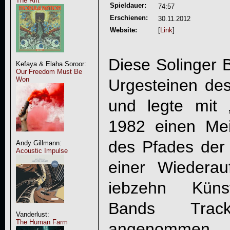
The Rift
Spieldauer:
74:57
Erschienen:
30.11.2012
Website:
[
Link
]
Diese Solinger 
Kefaya & Elaha Soroor:
Our Freedom Must Be
Won
Urgesteinen de
und legte mit 
1982 einen Me
des Pfades der
Andy Gillmann:
Acoustic Impulse
einer Wiedera
iebzehn Künst
Bands Trac
Vanderlust:
The Human Farm
angenommen,