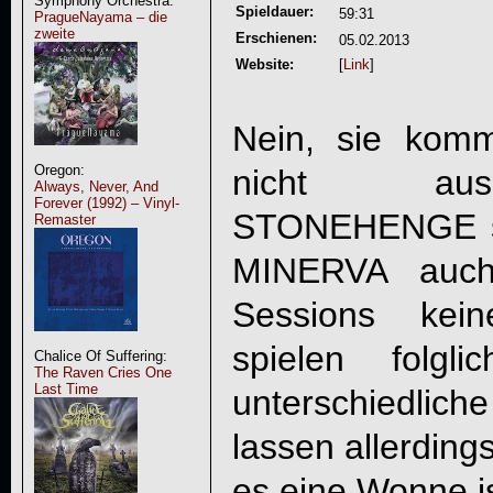
Symphony Orchestra:
Spieldauer:
59:31
PragueNayama – die
zweite
Erschienen:
05.02.2013
Website:
[
Link
]
Nein, sie kom
Oregon:
nicht aus 
Always, Never, And
Forever (1992) – Vinyl-
STONEHENGE
Remaster
MINERVA auch
Sessions kei
spielen folgl
Chalice Of Suffering:
The Raven Cries One
Last Time
unterschiedlich
lassen allerdings
es eine Wonne is