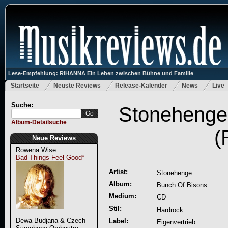
Lese-Empfehlung: RIHANNA Ein Leben zwischen Bühne und Familie
Startseite
Neuste Reviews
Release-Kalender
News
Live
Suche:
Stonehenge
Album-Detailsuche
(
Neue Reviews
Rowena Wise:
Bad Things Feel Good*
Artist:
Stonehenge
Album:
Bunch Of Bisons
Medium:
CD
Stil:
Hardrock
Dewa Budjana & Czech
Label:
Eigenvertrieb