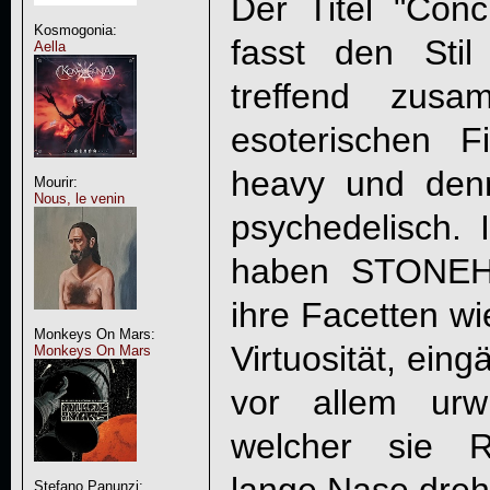
Der Titel "Conc
Kosmogonia:
fasst den Stil
Aella
treffend zu
esoterischen Fi
heavy und den
Mourir:
Nous, le venin
psychedelisch. 
haben
STONE
ihre Facetten wi
Monkeys On Mars:
Virtuosität, ein
Monkeys On Mars
vor allem urw
welcher sie Re
Stefano Panunzi: