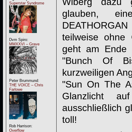
Wiberg dazu 
Superstar Syndrome
glauben, ei
DEATHORGAN zu
teilweise ohne
Dvm Spiro:
MMXXVI – Grave
geht am Ende 
"
Bunch Of Bi
kurzweiligen Ang
Peter Brummund:
"Sun On The Asp
THE VOICE – Chris
Farlowe
Glanzlicht a
ausschließlich 
toll!
Rob Harrison:
Overflow