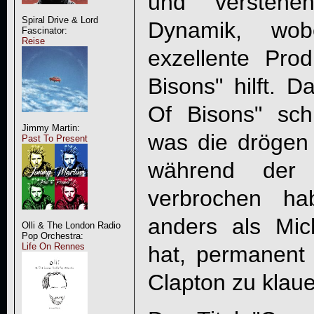
und versteh
Spiral Drive & Lord
Dynamik, wo
Fascinator:
Reise
exzellente Pro
Bisons
" hilft. 
Of Bisons
" sch
Jimmy Martin:
was die dröge
Past To Present
während der 
verbrochen h
anders als Mic
Olli & The London Radio
Pop Orchestra:
Life On Rennes
hat, permanent 
Clapton zu klaue