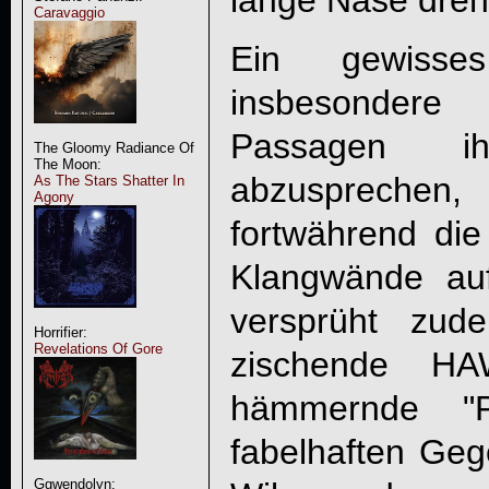
lange Nase dreh
Caravaggio
Ein gewisses
insbesondere
Passagen ih
The Gloomy Radiance Of
The Moon:
abzuspreche
As The Stars Shatter In
Agony
fortwährend die
Klangwände auf
versprüht zu
Horrifier:
Revelations Of Gore
zischende H
hämmernde "P
fabelhaften Geg
Ggwendolyn: