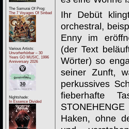
The Samurai Of Prog:
Ihr Debüt klin
The 7 Voyages Of Sinbad
orchestral, beis
Enny im eröffn
(der Text beläuf
Various Artists:
Unvorherhörbar – 30
Years GO MUSIC, 1996
Wörter) so engag
Anniversary 2026
seiner Zunft, 
perkussives Sc
fieberhafte Ta
Nightshade:
In Essence Divided
STONEHENGE
Haken, ohne de