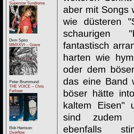
Superstar Syndrome
aber mit Songs 
wie düsteren 
schaurigen 
Dvm Spiro:
fantastisch arra
MMXXVI – Grave
harten wie hym
oder dem böse
das eine Band
Peter Brummund:
THE VOICE – Chris
böser hätte int
Farlowe
kaltem Eisen" 
sind zudem z
ebenfalls st
Rob Harrison:
Overflow