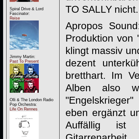
TO SALLY
nicht.
Spiral Drive & Lord
Fascinator:
Reise
Apropos Sound: 
Produktion von "
klingt massiv un
Jimmy Martin:
dezent unterkü
Past To Present
bretthart. Im V
Alben also w
"Engelskrieger
Olli & The London Radio
Pop Orchestra:
Life On Rennes
eben ergänzt u
Auffällig ist
Gitarrenarbe