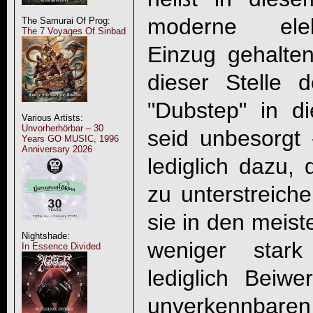
moderne elek
The Samurai Of Prog:
The 7 Voyages Of Sinbad
Einzug gehalt
dieser Stelle d
"Dubstep" in d
Various Artists:
Unvorherhörbar – 30
seid unbesorgt
Years GO MUSIC, 1996
Anniversary 2026
lediglich dazu,
zu unterstreich
sie in den meis
Nightshade:
weniger stark
In Essence Divided
lediglich Beiw
unverkennbar