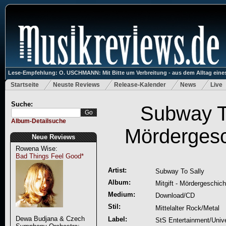
Lese-Empfehlung: O. USCHMANN: Mit Bitte um Verbreitung - aus dem Alltag eines
Startseite
Neuste Reviews
Release-Kalender
News
Live
Suche:
Subway To
Album-Detailsuche
Mördergesc
Neue Reviews
Rowena Wise:
Bad Things Feel Good*
Artist:
Subway To Sally
Album:
Mitgift - Mördergeschich
Medium:
Download/CD
Stil:
Mittelalter Rock/Metal
Dewa Budjana & Czech
Label:
StS Entertainment/Univ