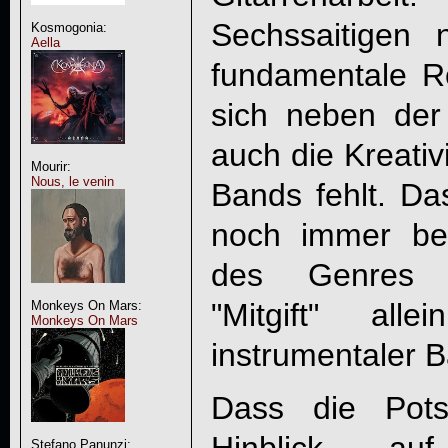
Sechssaitigen
Kosmogonia:
Aella
fundamentale Ro
sich neben der
auch die Kreativ
Mourir:
Nous, le venin
Bands fehlt. D
noch immer ber
des Genres st
"Mitgift" al
Monkeys On Mars:
Monkeys On Mars
instrumentaler B
Dass die Pot
Stefano Panunzi: