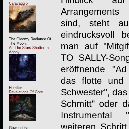
Hinblick au
Caravaggio
Arrangements 
sind, steht a
eindrucksvoll be
The Gloomy Radiance Of
man auf "Mitgi
The Moon:
As The Stars Shatter In
Agony
TO SALLY
-Son
eröffnende "A
das flotte un
Horrifier:
Schwester", das
Revelations Of Gore
Schmitt" oder d
Instrumental 
weiteren Schri
Ggwendolyn: