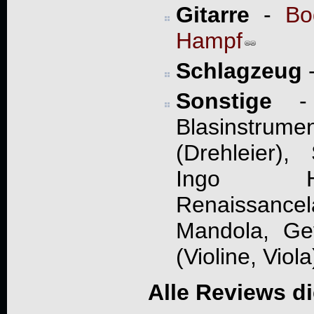
Gitarre
-
Bo
Hampf
Schlagzeug
Sonstige
- E
Blasinstr
(Drehleier),
Ingo Ha
Renaissanc
Mandola, Gey
(Violine, Viola
Alle Reviews d