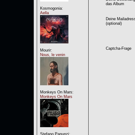
das Album
Kosmogonia:
Aella
Deine Mailadres
(optional)
Captcha-Frage
Mourir:
Nous, le venin
Monkeys On Mars:
Monkeys On Mars
Stefano Panunzi: