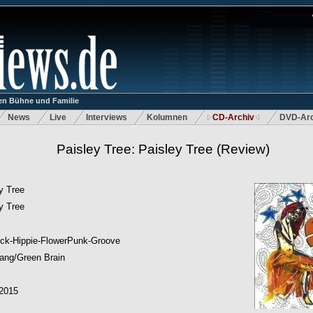
n Bühne und Familie
News
Live
Interviews
Kolumnen
CD-Archiv
DVD-Arc
Paisley Tree: Paisley Tree
(Review)
y Tree
y Tree
ock-Hippie-FlowerPunk-Groove
lang/Green Brain
.2015