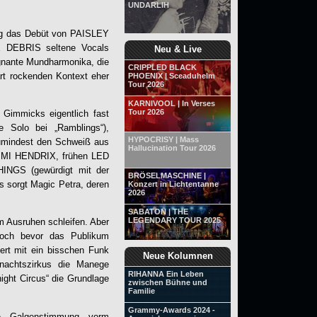
UNDARLIH
ang das Debüt von PAISLEY
E DEBRIS seltene Vocals
Neu & Live
gnante Mundharmonika, die
CRIPPLED BLACK
rt rockenden Kontext eher
PHOENIX | Sceaduhelm
Tour 2026
KARNIVOOL | In Verses
Tour 2026
n Gimmicks eigentlich fast
e Solo bei „Ramblings“),
HYPOCRISY | Mass
zumindest den Schweiß aus
Hallucination Tour 2026
 JIMI HENDRIX, frühen LED
HINGS (gewürdigt mit der
BRÖSELMASCHINE |
 sorgt Magic Petra, deren
Konzert in Lichtentanne
2026
SABATON | THE
LEGENDARY TOUR 2025
um Ausruhen schleifen. Aber
och bevor das Publikum
ert mit ein bisschen Funk
Neue Kolumnen
rnachtszirkus die Manege
RIHANNA Ein Leben
ight Circus“ die Grundlage
zwischen Bühne und
Familie
Grammy-Awards 2024 -
ge Galgenstimmung vorm