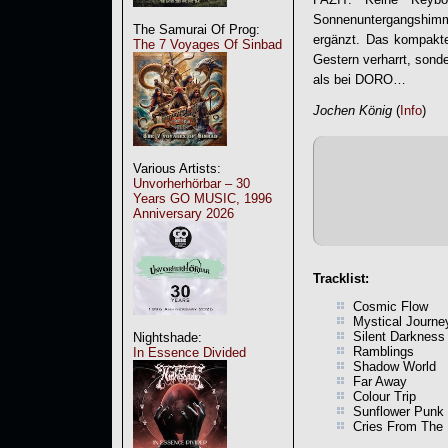
Sonnenuntergangshimm
The Samurai Of Prog:
ergänzt. Das kompakte
The 7 Voyages Of Sinbad
Gestern verharrt, sond
als bei DORO…
Jochen König
(
Info
)
Various Artists:
Unvorherhörbar – 30
Years GO MUSIC, 1996
Anniversary 2026
Tracklist:
Cosmic Flow
Mystical Journe
Silent Darkness
Nightshade:
Ramblings
In Essence Divided
Shadow World
Far Away
Colour Trip
Sunflower Punk
Cries From The 