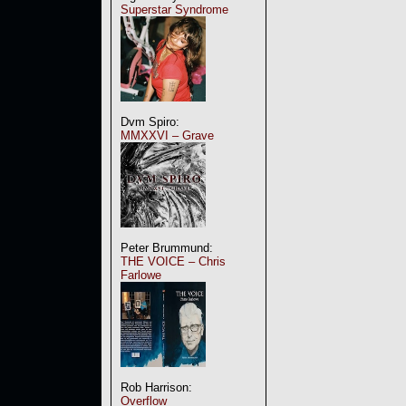
Superstar Syndrome
Dvm Spiro:
MMXXVI – Grave
Peter Brummund:
THE VOICE – Chris
Farlowe
Rob Harrison:
Overflow