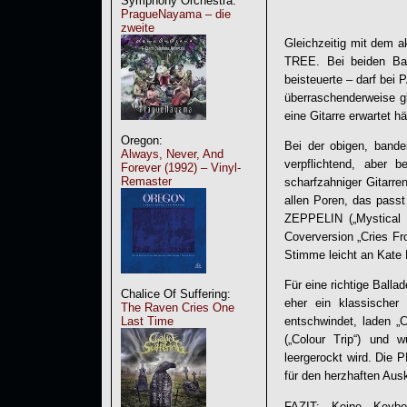
Symphony Orchestra:
PragueNayama – die
zweite
Gleichzeitig mit dem 
TREE. Bei beiden Ba
beisteuerte – darf be
überraschenderweise g
eine Gitarre erwartet hä
Oregon:
Bei der obigen, bandei
Always, Never, And
verpflichtend, aber 
Forever (1992) – Vinyl-
Remaster
scharfzahniger Gitarr
allen Poren, das pass
ZEPPELIN („Mystical 
Coverversion „Cries F
Stimme leicht an Kate 
Für eine richtige Balla
Chalice Of Suffering:
eher ein klassische
The Raven Cries One
Last Time
entschwindet, laden „
(„Colour Trip“) und 
leergerockt wird. Die
für den herzhaften Aus
FAZIT: Keine Keybo