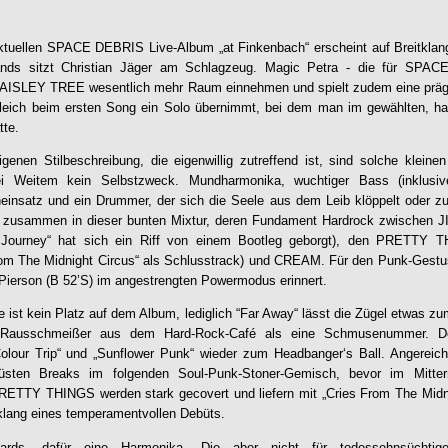
aktuellen SPACE DEBRIS Live-Album „at Finkenbach“ erscheint auf Breitkl
nds sitzt Christian Jäger am Schlagzeug. Magic Petra - die für SPAC
i PAISLEY TREE wesentlich mehr Raum einnehmen und spielt zudem eine prä
leich beim ersten Song ein Solo übernimmt, bei dem man im gewählten, ha
tte.
genen Stilbeschreibung, die eigenwillig zutreffend ist, sind solche kleine
bei Weitem kein Selbstzweck. Mundharmonika, wuchtiger Bass (inklusiv
eneinsatz und ein Drummer, der sich die Seele aus dem Leib klöppelt oder 
t zusammen in dieser bunten Mixtur, deren Fundament Hardrock zwischen
Journey“ hat sich ein Riff von einem Bootleg geborgt), den PRETTY T
rom The Midnight Circus“ als Schlusstrack) und CREAM. Für den Punk-Gestus
Pierson (B 52’S) im angestrengten Powermodus erinnert.
de ist kein Platz auf dem Album, lediglich “Far Away“ lässt die Zügel etwas z
r Rausschmeißer aus dem Hard-Rock-Café als eine Schmusenummer. D
Colour Trip“ und „Sunflower Punk“ wieder zum Headbanger‘s Ball. Angereich
wüsten Breaks im folgenden Soul-Punk-Stoner-Gemisch, bevor im Mitte
 PRETTY THINGS werden stark gecovert und liefern mit „Cries From The Midn
klang eines temperamentvollen Debüts.
ards, dafür eine Harmonika. Die aber nicht für todessehnsüchti