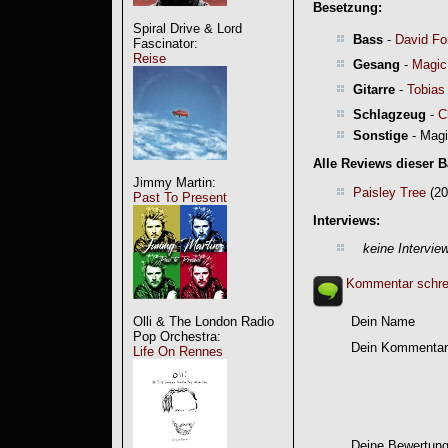
Besetzung:
Spiral Drive & Lord
Bass
-
David Fo
Fascinator:
Reise
Gesang
-
Magic
Gitarre
-
Tobias
Schlagzeug
-
C
Sonstige
- Magi
Alle Reviews dieser 
Jimmy Martin:
Paisley Tree
(20
Past To Present
Interviews:
keine Intervie
Kommentar schre
Olli & The London Radio
Dein Name
Pop Orchestra:
Dein Kommentar
Life On Rennes
Deine Bewertung