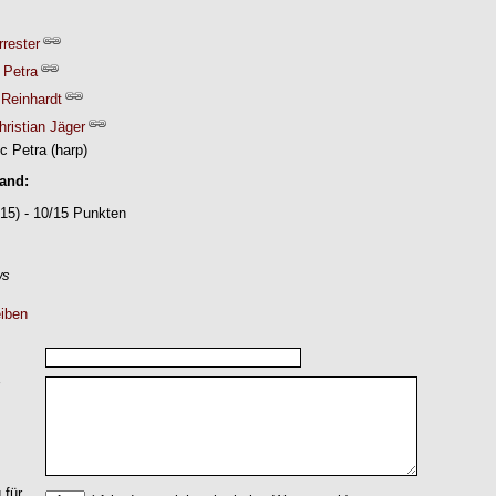
rrester
 Petra
 Reinhardt
hristian Jäger
c Petra (harp)
Band:
15) - 10/15 Punkten
ws
iben
 für