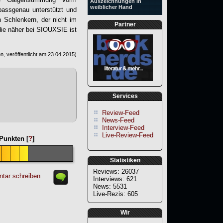
Auszeichnungen in
weiblicher Hand
assgenau unterstützt und
 Schlenkern, der nicht im
Partner
 die näher bei SIOUXSIE ist
, veröffentlicht am
23.04.2015
)
Services
Review-Feed
News-Feed
Interview-Feed
Live-Review-Feed
Punkten [
?
]
Statistiken
Reviews: 26037
tar schreiben
Interviews: 621
News: 5531
Live-Rezis: 605
Wir