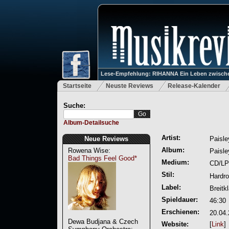
Lese-Empfehlung: RIHANNA Ein Leben zwische
Startseite
Neuste Reviews
Release-Kalender
Suche:
Album-Detailsuche
Artist:
Neue Reviews
Paisle
Album:
Rowena Wise:
Paisle
Bad Things Feel Good*
Medium:
CD/LP
Stil:
Hardr
Label:
Breitk
Spieldauer:
46:30
Erschienen:
20.04
Dewa Budjana & Czech
Website:
[
Link
]