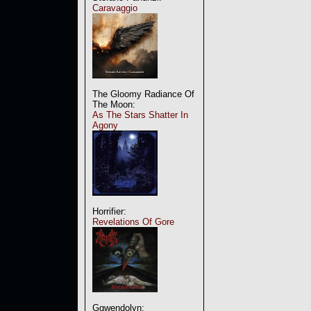
Caravaggio
The Gloomy Radiance Of
The Moon:
As The Stars Shatter In
Agony
Horrifier:
Revelations Of Gore
Ggwendolyn: