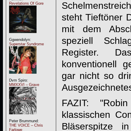
Schelmenstreic
Revelations Of Gore
steht Tieftöner 
mit dem Absch
speziell Schla
Ggwendolyn:
Superstar Syndrome
Register. D
konventionell g
gar nicht so dri
Dvm Spiro:
Ausgezeichnetes
MMXXVI – Grave
FAZIT: "
Robin
klassischen Co
Peter Brummund:
Bläserspitze i
THE VOICE – Chris
Farlowe