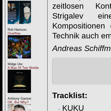
zeitlosen Ko
Strigalev ei
Kompositionen e
Rob Harrison:
Technik auch em
Overflow
Andreas Schiff
Midge Ure:
A Man Of Two Worlds
Tracklist:
Anthony Garone:
OK, But Why?
KUKU