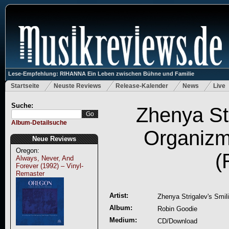
Lese-Empfehlung: RIHANNA Ein Leben zwischen Bühne und Familie
Startseite
Neuste Reviews
Release-Kalender
News
Live
Suche:
Zhenya Str
Album-Detailsuche
Organizm
Neue Reviews
Oregon:
(
Always, Never, And
Forever (1992) – Vinyl-
Remaster
Artist:
Zhenya Strigalev's Smi
Album:
Robin Goodie
Medium:
CD/Download