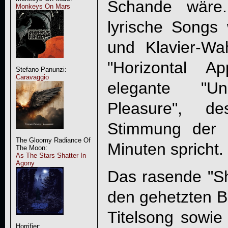
Schande wäre.
Monkeys On Mars
lyrische Songs 
und Klavier-Wa
"Horizontal A
Stefano Panunzi:
Caravaggio
elegante "U
Pleasure", d
Stimmung der 
The Gloomy Radiance Of
Minuten spricht.
The Moon:
As The Stars Shatter In
Agony
Das rasende "S
den gehetzten Be
Titelsong sowie
Horrifier: