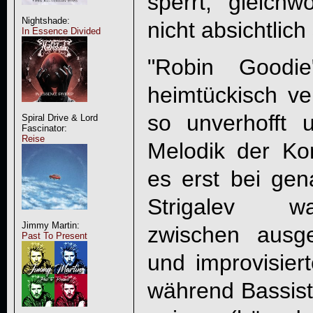
sperrt, gleich
Nightshade:
nicht absichtlich 
In Essence Divided
"
Robin Goodie
heimtückisch v
so unverhofft u
Spiral Drive & Lord
Fascinator:
Reise
Melodik der Kom
es erst bei gen
Strigalev wa
Jimmy Martin:
zwischen ausg
Past To Present
und improvisier
während Bassist