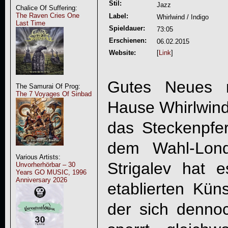
Stil:
Jazz
Chalice Of Suffering:
The Raven Cries One
Label:
Whirlwind / Indigo
Last Time
Spieldauer:
73:05
Erschienen:
06.02.2015
Website:
[
Link
]
Gutes Neues 
The Samurai Of Prog:
The 7 Voyages Of Sinbad
Hause Whirlwind:
das Steckenpfe
dem Wahl-Lon
Various Artists:
Strigalev hat 
Unvorherhörbar – 30
Years GO MUSIC, 1996
Anniversary 2026
etablierten Kün
der sich denn