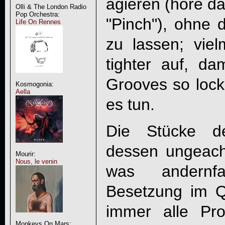
agieren (höre d
Olli & The London Radio
Pop Orchestra:
"Pinch"), ohne 
Life On Rennes
zu lassen; vie
tighter auf, da
Grooves so locke
Kosmogonia:
Aella
es tun.
Die Stücke d
dessen ungeacht
Mourir:
Nous, le venin
was andernfa
Besetzung im Qu
immer alle Pro
Monkeys On Mars: