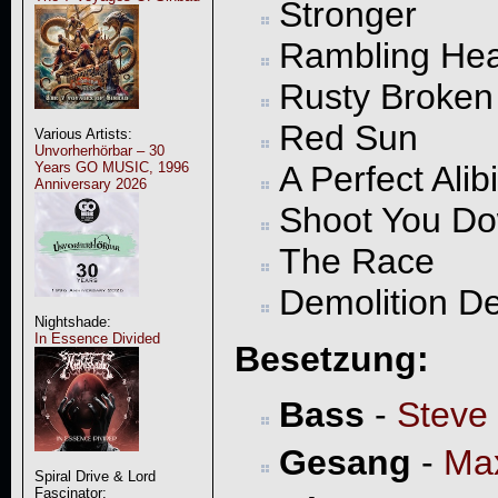
Stronger
Rambling Hea
Rusty Broken
Red Sun
Various Artists:
Unvorherhörbar – 30
Years GO MUSIC, 1996
A Perfect Alibi
Anniversary 2026
Shoot You D
The Race
Demolition D
Nightshade:
In Essence Divided
Besetzung:
Bass
-
Steve
Gesang
-
Ma
Spiral Drive & Lord
Fascinator: