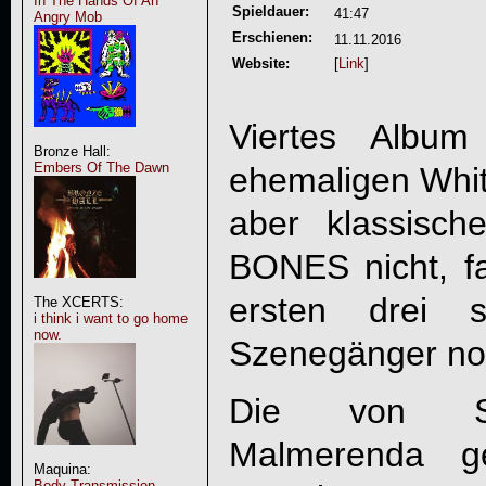
In The Hands Of An
Spieldauer:
41:47
Angry Mob
Erschienen:
11.11.2016
Website:
[
Link
]
Viertes Alb
Bronze Hall:
Embers Of The Dawn
ehemaligen Whit
aber klassisc
BONES
nicht, f
ersten drei s
The XCERTS:
i think i want to go home
now.
Szenegänger noc
Die von Sc
Malmerenda ge
Maquina:
Body Transmission