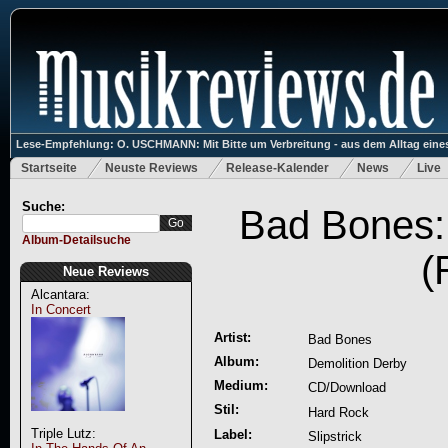
Lese-Empfehlung: O. USCHMANN: Mit Bitte um Verbreitung - aus dem Alltag eines
Startseite
Neuste Reviews
Release-Kalender
News
Live
Suche:
Bad Bones:
Album-Detailsuche
(
Neue Reviews
Alcantara:
In Concert
Artist:
Bad Bones
Album:
Demolition Derby
Medium:
CD/Download
Stil:
Hard Rock
Triple Lutz:
Label:
Slipstrick