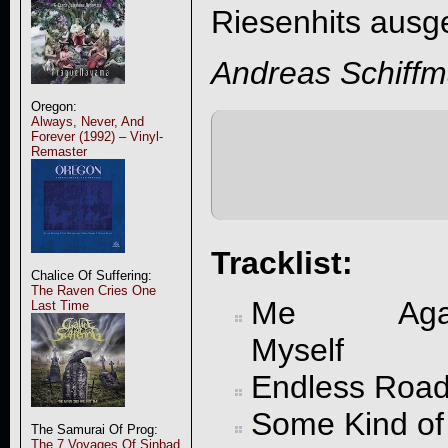
Riesenhits ausge
Andreas Schiff
Oregon:
Always, Never, And
Forever (1992) – Vinyl-
Remaster
Tracklist:
Chalice Of Suffering:
The Raven Cries One
Me Agai
Last Time
Myself
Endless Roa
Some Kind of
The Samurai Of Prog:
The 7 Voyages Of Sinbad