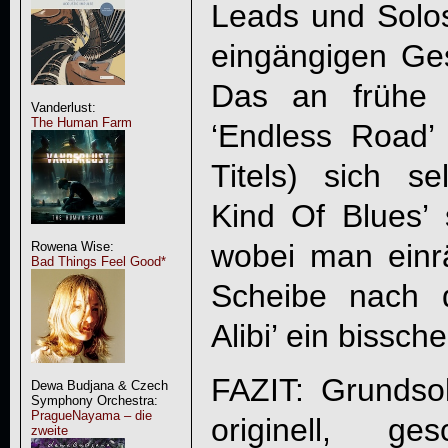
Leads und Solo
eingängigen Ge
Das an frühe 
Vanderlust:
The Human Farm
‘Endless Road
Titels) sich s
Kind Of Blues’ s
wobei man ein
Rowena Wise:
Bad Things Feel Good*
Scheibe nach d
Alibi’ ein bissch
FAZIT: Grundso
Dewa Budjana & Czech
Symphony Orchestra:
PragueNayama – die
originell, g
zweite