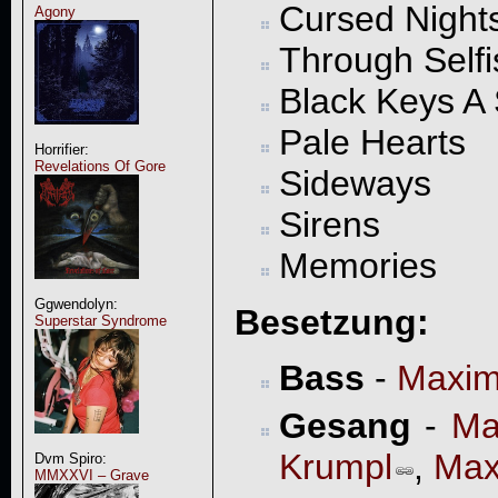
Cursed Night
Agony
Through Self
Black Keys A 
Pale Hearts
Horrifier:
Revelations Of Gore
Sideways
Sirens
Memories
Ggwendolyn:
Besetzung:
Superstar Syndrome
Bass
-
Maxim
Gesang
-
Ma
Krumpl
,
Max
Dvm Spiro:
MMXXVI – Grave