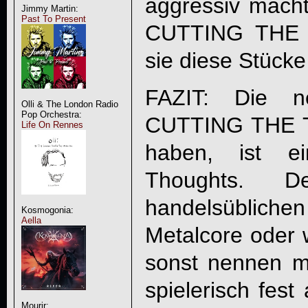
aggressiv mach
Jimmy Martin:
Past To Present
CUTTING THE 
sie diese Stück
FAZIT: Die n
Olli & The London Radio
Pop Orchestra:
CUTTING THE 
Life On Rennes
haben, ist e
Thoughts. D
handelsübliche
Kosmogonia:
Aella
Metalcore oder
sonst nennen m
spielerisch fes
Mourir: