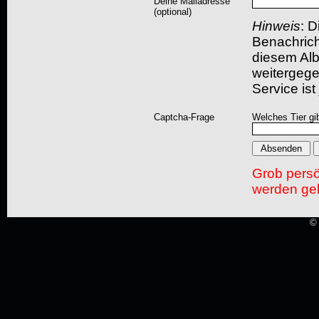
Deine Mailadresse
(optional)
Hinweis
: D
Benachric
diesem Albu
weitergegeb
Service ist
Captcha-Frage
Welches Tier gi
Grob pers
werden gel
© 