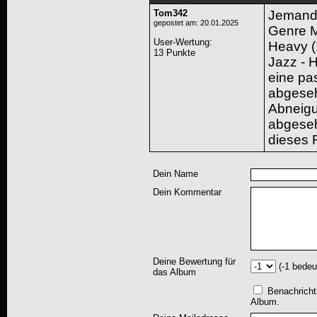
Tom342
Jemand 
gepostet am: 20.01.2025
Genre M
User-Wertung
:
Heavy (!
13 Punkte
Jazz - 
eine pa
abgeseh
Abneigun
abgeseh
dieses R
Dein Name
Dein Kommentar
Deine Bewertung für
(-1 bedeu
das Album
Benachricht
Album.