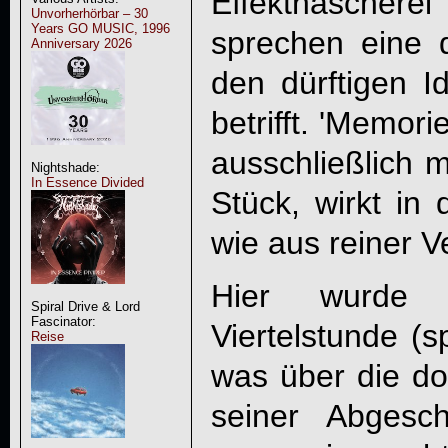
Effekthascher
Unvorherhörbar – 30
Years GO MUSIC, 1996
sprechen eine 
Anniversary 2026
den dürftigen I
betrifft. 'Memori
ausschließlich 
Nightshade:
In Essence Divided
Stück, wirkt i
wie aus reiner V
Hier wurde 
Spiral Drive & Lord
Fascinator:
Viertelstunde (s
Reise
was über die do
seiner Abgesc