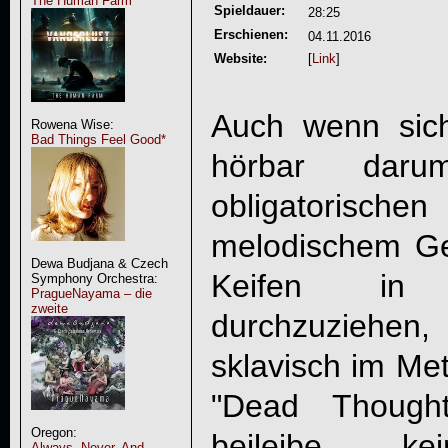
The Human Farm
Spieldauer:
28:25
Erschienen:
04.11.2016
Website:
[
Link
]
Auch wenn si
Rowena Wise:
Bad Things Feel Good*
hörbar daru
obligatoris
melodischem G
Dewa Budjana & Czech
Keifen in o
Symphony Orchestra:
PragueNayama – die
zweite
durchzuziehe
sklavisch im Me
"
Dead Thought
Oregon:
beileibe k
Always, Never, And