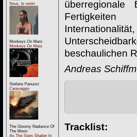
überregionale
Nous, le venin
Fertigkeit
International
Unterscheid
Monkeys On Mars:
Monkeys On Mars
beschaulichen 
Andreas Schiff
Stefano Panunzi:
Caravaggio
Tracklist:
The Gloomy Radiance Of
The Moon:
As The Stars Shatter In