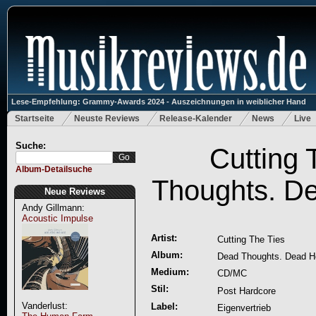
Lese-Empfehlung: Grammy-Awards 2024 - Auszeichnungen in weiblicher Hand
Startseite
Neuste Reviews
Release-Kalender
News
Live
Suche:
Cutting 
Album-Detailsuche
Thoughts. De
Neue Reviews
Andy Gillmann:
Acoustic Impulse
Artist:
Cutting The Ties
Album:
Dead Thoughts. Dead He
Medium:
CD/MC
Stil:
Post Hardcore
Vanderlust:
Label:
Eigenvertrieb