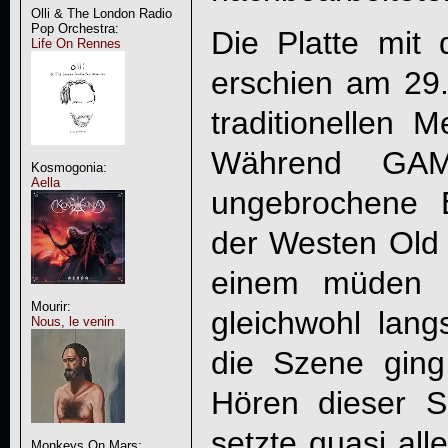
Olli & The London Radio
Pop Orchestra:
Die Platte mit 
Life On Rennes
erschien am 29.
traditionellen M
Während
GA
Kosmogonia:
Aella
ungebrochene E
der Westen Old 
einem müden L
Mourir:
gleichwohl lan
Nous, le venin
die Szene gin
Hören dieser S
setzte quasi all
Monkeys On Mars: