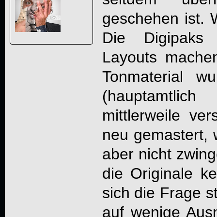
geschehen ist. 
Die Digipaks 
Layouts machen
Tonmaterial w
(hauptamtli
mittlerweile ver
neu gemastert,
aber nicht zwin
die Originale k
sich die Frage s
auf wenige Aus