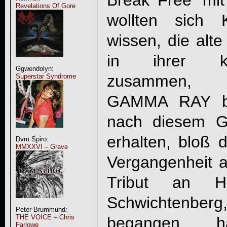
Break Free' mit 
Revelations Of Gore
wollten sich K
wissen, die alte
in ihrer ku
Ggwendolyn:
zusammen, d
Superstar Syndrome
GAMMA RAY
b
nach diesem G
erhalten, bloß 
Dvm Spiro:
MMXXVI – Grave
Vergangenheit au
Tribut an H
Schwichtenberg,
Peter Brummund:
THE VOICE – Chris
begangen h
Farlowe