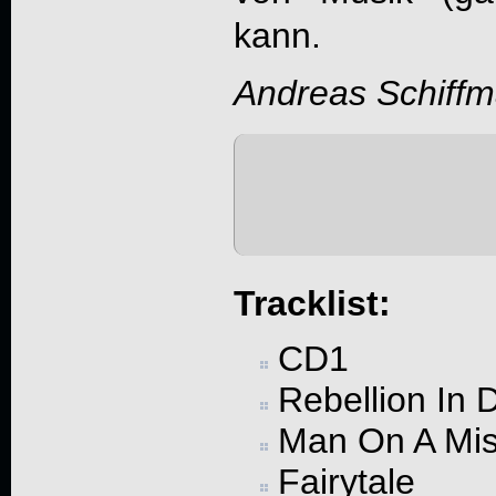
kann.
Andreas Schiff
Tracklist:
CD1
Rebellion In
Man On A Mis
Fairytale