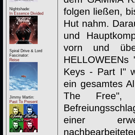
folgen ließen, b
Nightshade:
In Essence Divided
Hut nahm. Darauf
und Hauptkomp
vorn und übe
Spiral Drive & Lord
Fascinator:
HELLOWEENs "
Reise
Keys - Part I" 
ein gesamtes A
The Free", 
Jimmy Martin:
Past To Present
Befreiungsschla
einer erwei
nachbearbeitete