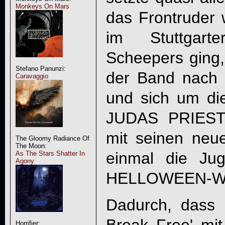
Monkeys On Mars
das Frontruder w
im Stuttgar
Scheepers ging,
Stefano Panunzi:
der Band nach 
Caravaggio
und sich um die
JUDAS PRIEST 
mit seinen neu
The Gloomy Radiance Of
The Moon:
einmal die Jug
As The Stars Shatter In
Agony
HELLOWEEN-Wer
Dadurch, dass
Horrifier: