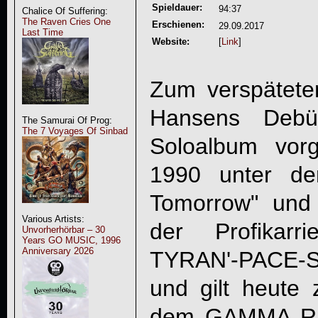
Spieldauer:
94:37
Chalice Of Suffering:
The Raven Cries One
Erschienen:
29.09.2017
Last Time
Website:
[
Link
]
Zum verspätete
Hansens Debü
The Samurai Of Prog:
The 7 Voyages Of Sinbad
Soloalbum vor
1990 unter de
Tomorrow" und
Various Artists:
der Profikarr
Unvorherhörbar – 30
Years GO MUSIC, 1996
Anniversary 2026
TYRAN'-PACE-Sä
und gilt heute 
dem
GAMMA R