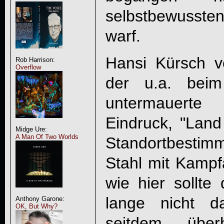
selbstbewusste
warf.
Hansi Kürsch 
Rob Harrison:
Overflow
der u.a. beim
untermauert
Eindruck, "Land
Midge Ure:
A Man Of Two Worlds
Standortbestim
Stahl mit Kamp
wie hier sollte
lange nicht d
Anthony Garone:
OK, But Why?
seitdem übe