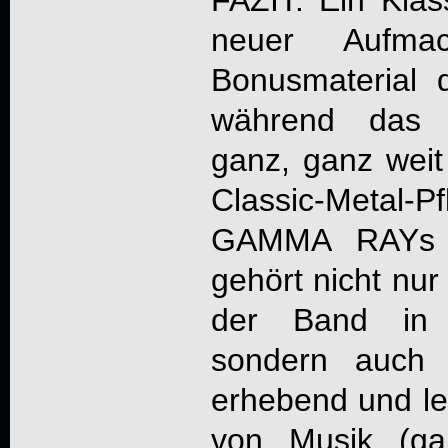
FAZIT: Ein Klas
neuer Aufmac
Bonusmaterial 
während das K
ganz, ganz weit
Classic-Metal
GAMMA RAY
s
gehört nicht nur
der Band in j
sondern auch 
erhebend und le
von Musik (ga