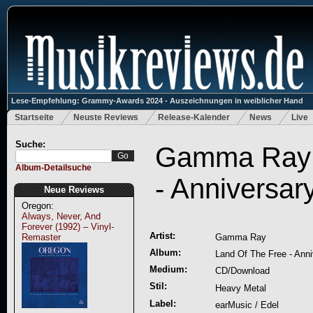
Lese-Empfehlung: Grammy-Awards 2024 - Auszeichnungen in weiblicher Hand
Startseite
Neuste Reviews
Release-Kalender
News
Live
Suche:
Gamma Ray:
Album-Detailsuche
- Anniversar
Neue Reviews
Oregon:
Always, Never, And
Forever (1992) – Vinyl-
Artist:
Remaster
Gamma Ray
Album:
Land Of The Free - Ann
Medium:
CD/Download
Stil:
Heavy Metal
Label:
earMusic / Edel