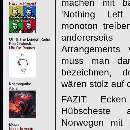
machen mit ba
Past To Present
'Nothing Left
monoton treibe
andererseit
Olli & The London Radio
Pop Orchestra:
Arrangements 
Life On Rennes
muss man dan
bezeichnen, d
wären stolz auf 
Kosmogonia:
Aella
FAZIT: Ecke
Hübscheste 
Norwegen mit 
Mourir:
Nous, le venin