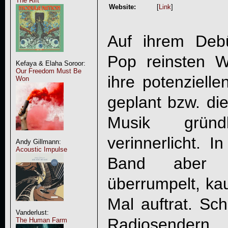
The Rift
Website:
[
Link
]
Auf ihrem Deb
Pop reinsten W
Kefaya & Elaha Soroor:
Our Freedom Must Be
ihre potenziell
Won
geplant bzw. die
Musik gründ
verinnerlicht. I
Andy Gillmann:
Acoustic Impulse
Band aber
überrumpelt, ka
Mal auftrat. Sc
Vanderlust:
Radiosender
The Human Farm