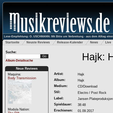
Lese-Empfehlung: O. USCHMANN: Mit Bitte um Verbreitung - aus dem Alltag eines
Startseite
Neuste Reviews
Release-Kalender
News
Live
Suche:
Hajk: 
Album-Detailsuche
Neue Reviews
Artist:
Maquina:
Hajk
Body Transmission
Album:
Hajk
Medium:
CD/Download
Stil:
Electro / Post Rock
Label:
Jansen Plateproduksjon
Spieldauer:
38:48
Modula Nation:
Erschienen:
01.09.2017