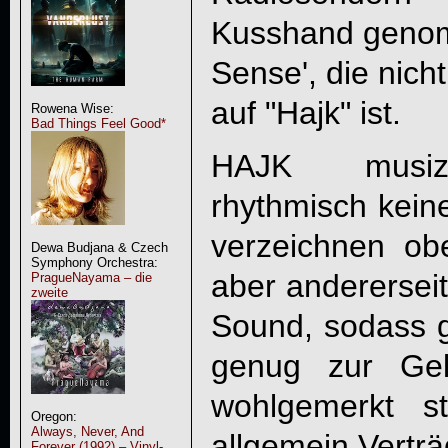
Kusshand geno
Sense', die nich
auf "Hajk" ist.
Rowena Wise:
Bad Things Feel Good*
HAJK musizi
rhythmisch kein
verzeichnen ob
Dewa Budjana & Czech
Symphony Orchestra:
aber andererseit
PragueNayama – die
zweite
Sound, sodass g
genug zur Ge
wohlgemerkt 
Oregon:
Always, Never, And
allgemein Verträ
Forever (1992) – Vinyl-