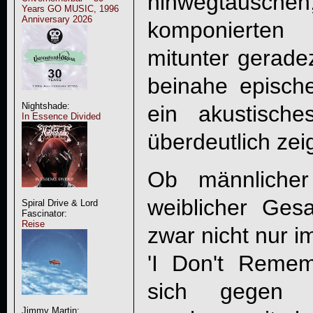
hinwegtäus
Years GO MUSIC, 1996
Anniversary 2026
komponierten
mitunter gerade
beinahe episch
Nightshade:
ein akustische
In Essence Divided
überdeutlich zeig
Ob männlicher
weiblicher Ges
Spiral Drive & Lord
Fascinator:
Reise
zwar nicht nur i
'I Don't Reme
sich gegen Be
Jimmy Martin: