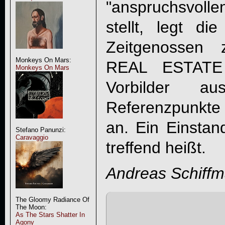
"anspruchsvoll
stellt, legt di
Zeitgenossen
Monkeys On Mars:
REAL ESTATE 
Monkeys On Mars
Vorbilder 
Referenzpunkte
an. Ein Einsta
Stefano Panunzi:
Caravaggio
treffend heißt.
Andreas Schiff
The Gloomy Radiance Of
The Moon:
As The Stars Shatter In
Agony