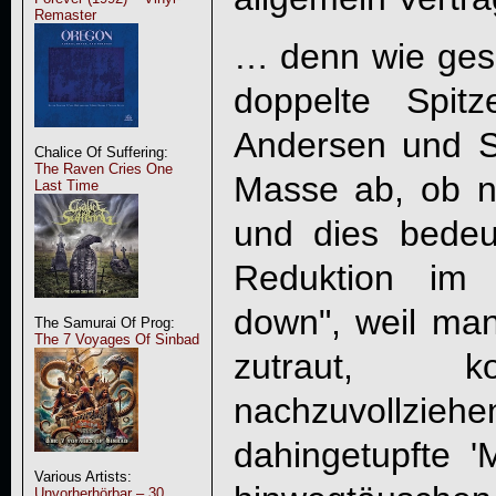
Remaster
… denn wie ges
doppelte Spit
Andersen und Si
Chalice Of Suffering:
The Raven Cries One
Masse ab, ob n
Last Time
und dies bedeut
Reduktion im
down", weil ma
The Samurai Of Prog:
The 7 Voyages Of Sinbad
zutraut, k
nachzuvollzi
dahingetupfte 
Various Artists:
Unvorherhörbar – 30