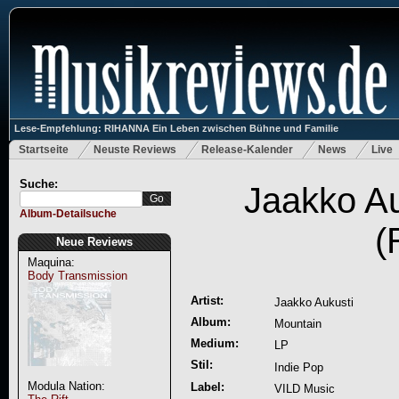
Lese-Empfehlung: RIHANNA Ein Leben zwischen Bühne und Familie
Startseite
Neuste Reviews
Release-Kalender
News
Live
Suche:
Jaakko Au
Album-Detailsuche
(
Neue Reviews
Maquina:
Body Transmission
Artist:
Jaakko Aukusti
Album:
Mountain
Medium:
LP
Stil:
Indie Pop
Modula Nation:
Label:
VILD Music