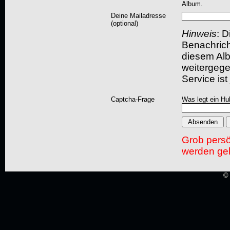
Album.
Deine Mailadresse
(optional)
Hinweis
: D
Benachric
diesem Albu
weitergegeb
Service ist
Captcha-Frage
Was legt ein Hu
Grob pers
werden gel
© 