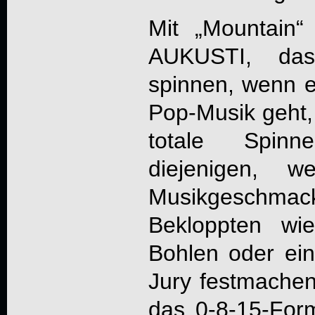
Mit „
Mountain
“
AUKUSTI
, das
spinnen, wenn es
Pop-Musik geht,
totale Spinn
diejenigen, w
Musikgesch
Bekloppten wi
Bohlen oder ein
Jury festmache
das 0-8-15-For