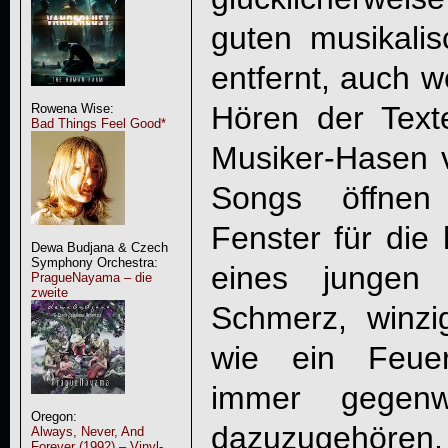
guten musikali
entfernt, auch
Hören der Texte
Rowena Wise:
Bad Things Feel Good*
Musiker-Hasen v
Songs öffnen 
Fenster für die
Dewa Budjana & Czech
Symphony Orchestra:
eines jungen
PragueNayama – die
zweite
Schmerz, winzi
wie ein Feuer
immer gegenwä
Oregon:
dazuzugehören,
Always, Never, And
Forever (1992) – Vinyl-