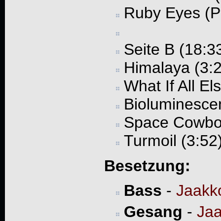
Ruby Eyes (Po
Seite B (18:33
Himalaya (3:
What If All El
Bioluminescen
Space Cowboy
Turmoil (3:52
Besetzung:
Bass
-
Jaakk
Gesang
-
Jaa