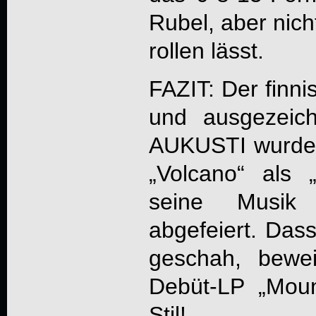
Rubel, aber nic
rollen lässt.
FAZIT: Der finni
und ausgezeic
AUKUSTI
wurde 
„Volcano“ als 
seine Musik
abgefeiert. Das
geschah, bewe
Debüt-LP „
Moun
Stil!