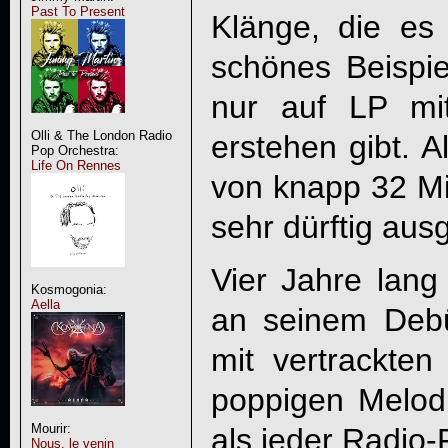
Past To Present
Klänge, die es
schönes Beispie
nur auf LP mi
Olli & The London Radio
erstehen gibt. Al
Pop Orchestra:
Life On Rennes
von knapp 32 M
sehr dürftig ausg
Vier Jahre lan
Kosmogonia:
Aella
an seinem Debü
mit vertrackte
poppigen Melodi
Mourir:
als jeder Radio-
Nous, le venin