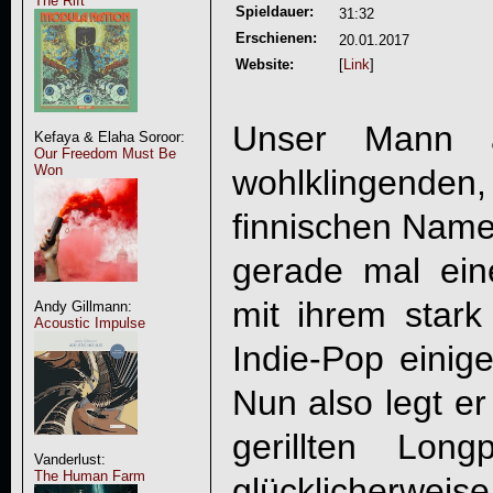
The Rift
Spieldauer:
31:32
Erschienen:
20.01.2017
Website:
[
Link
]
Unser Mann 
Kefaya & Elaha Soroor:
Our Freedom Must Be
Won
wohlklingen
finnischen Nam
gerade mal eine
mit ihrem stark
Andy Gillmann:
Acoustic Impulse
Indie-Pop einig
Nun also legt er
gerillten Lon
Vanderlust:
The Human Farm
glücklicherwei