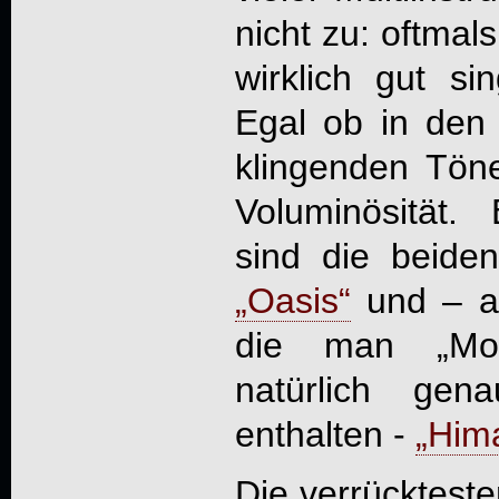
nicht zu: oftmal
wirklich gut si
Egal ob in den 
klingenden Töne
Voluminösität.
sind die beide
„Oasis“
und – ab
die man „
Mo
natürlich ge
enthalten -
„Him
Die verrücktest