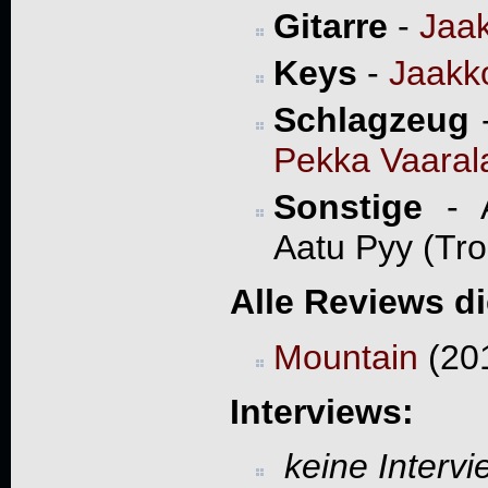
Gitarre
-
Jaak
Keys
-
Jaakk
Schlagzeug
Pekka Vaarala
Sonstige
- A
Aatu Pyy (Tr
Alle Reviews d
Mountain
(201
Interviews:
keine Interv