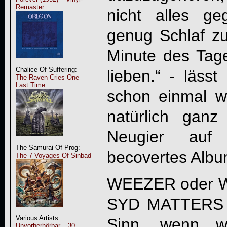
Remaster
nicht alles g
genug Schlaf z
Minute des Ta
Chalice Of Suffering:
lieben.“ - läss
The Raven Cries One
Last Time
schon einmal w
natürlich gan
Neugier auf 
The Samurai Of Prog:
becovertes Albu
The 7 Voyages Of Sinbad
WEEZER oder W
SYD MATTERS 
Various Artists:
Sinn, wenn wi
Unvorherhörbar – 30