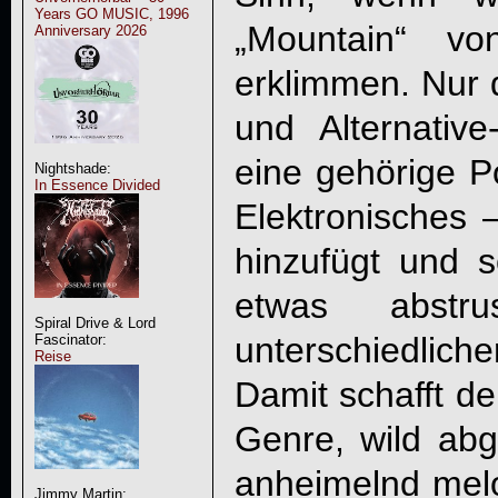
Years GO MUSIC, 1996
„
Mountain
“ v
Anniversary 2026
erklimmen. Nur 
und Alternativ
eine gehörige P
Nightshade:
In Essence Divided
Elektronisches 
hinzufügt und 
etwas abstr
Spiral Drive & Lord
unterschiedlich
Fascinator:
Reise
Damit schafft de
Genre, wild abg
anheimelnd mel
Jimmy Martin: