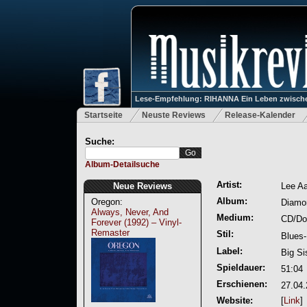
Lese-Empfehlung: RIHANNA Ein Leben zwische
Startseite
Neuste Reviews
Release-Kalender
Suche:
Album-Detailsuche
Artist:
Neue Reviews
Lee A
Album:
Oregon:
Diamo
Always, Never, And
Medium:
CD/Do
Forever (1992) – Vinyl-
Remaster
Stil:
Blues
Label:
Big Si
Spieldauer:
51:04
Erschienen:
27.04
Website:
[
Link
]