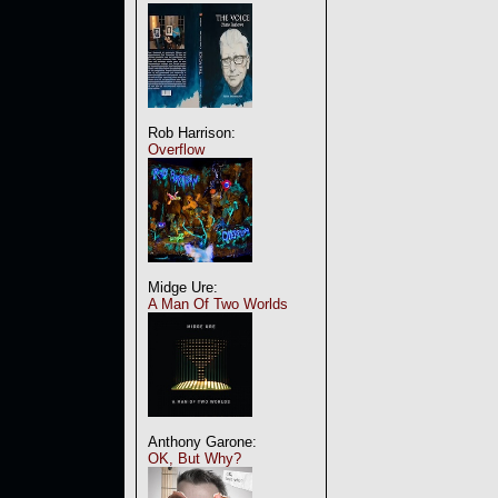
Rob Harrison:
Overflow
Midge Ure:
A Man Of Two Worlds
Anthony Garone:
OK, But Why?