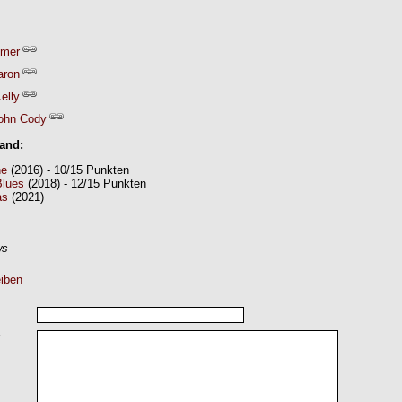
imer
aron
elly
ohn Cody
Band:
ne
(2016) - 10/15 Punkten
lues
(2018) - 12/15 Punkten
as
(2021)
ws
iben