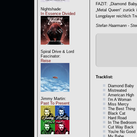
FAZIT: „
Diamond Baby
Nightshade:
„Metal Queen“ zurück i
In Essence Divided
Longplayer reichlich Tr
Stefan Haarmann - Stel
Spiral Drive & Lord
Fascinator:
Reise
Tracklist:
Diamond Baby
Mistreated
American High
Jimmy Martin:
I'm A Woman
Past To Present
Miss Mercy
The Best Thing
Black Cat
Hard Road
In The Bedroom
Cut Way Back
You're No Good
My Babe