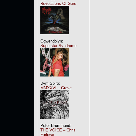
Revelations Of Gore
Ggwendolyn:
Superstar Syndrome
Dvm Spiro:
MMXXVI – Grave
Peter Brummund:
THE VOICE – Chris
Farlowe