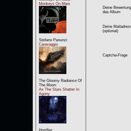
Monkeys On Mars
Deine Bewertung
das Album
Deine Mailadres
(optional)
Stefano Panunzi:
Caravaggio
Captcha-Frage
The Gloomy Radiance Of
The Moon:
As The Stars Shatter In
Agony
Horrifier: