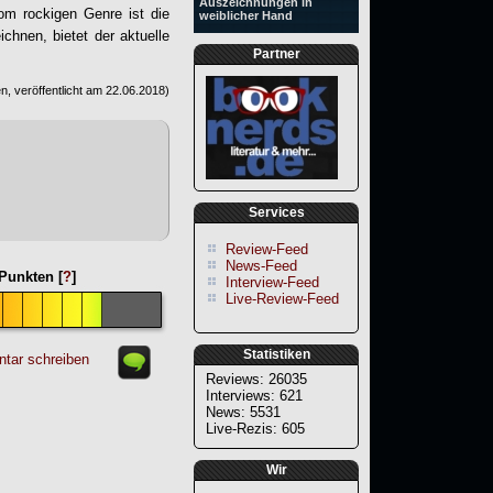
Auszeichnungen in
om rockigen Genre ist die
weiblicher Hand
chnen, bietet der aktuelle
Partner
, veröffentlicht am
22.06.2018
)
Services
Review-Feed
News-Feed
Punkten [
?
]
Interview-Feed
Live-Review-Feed
Statistiken
tar schreiben
Reviews: 26035
Interviews: 621
News: 5531
Live-Rezis: 605
Wir