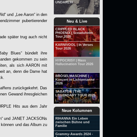
UNDARLIH
ld“ und „Lee Aaron“ in den
gendzimmer pubertierender
Neu & Live
CRIPPLED BLACK
PHOENIX | Sceaduhelm
ade später trug auch nicht
Tour 2026
KARNIVOOL | In Verses
Tour 2026
Baby Blues
“ bündelt ihre
abhanden gekommen zu sein
HYPOCRISY | Mass
Hallucination Tour 2026
eiten, als sich AARON mit
heit an, denn die Dame hat
BRÖSELMASCHINE |
ck.
Konzert in Lichtentanne
2026
haffens zurückgekehrt. Das
SABATON | THE
enen Gewand ihresgleichen
LEGENDARY TOUR 2025
PURPLE Hits aus dem Jahr
Neue Kolumnen
man“ und JANET JACKSONs
RIHANNA Ein Leben
zwischen Bühne und
en können und das Album zu
Familie
Grammy-Awards 2024 -