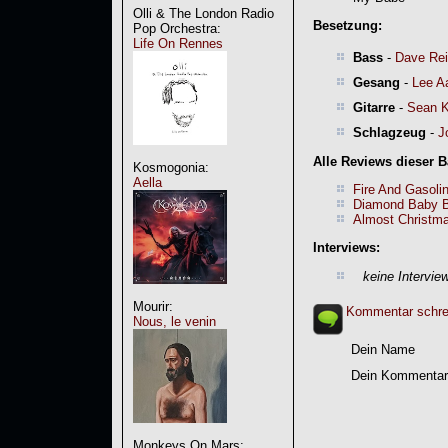
Olli & The London Radio
Besetzung:
Pop Orchestra:
Life On Rennes
Bass
-
Dave Re
Gesang
-
Lee A
Gitarre
-
Sean K
Schlagzeug
-
J
Alle Reviews dieser 
Kosmogonia:
Aella
Fire And Gasoli
Diamond Baby B
Almost Christm
Interviews:
keine Intervie
Mourir:
Kommentar schre
Nous, le venin
Dein Name
Dein Kommentar
Monkeys On Mars: