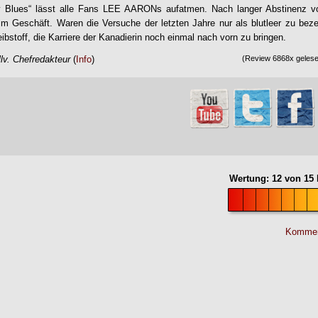
 Blues
“ lässt alle Fans
LEE AARON
s aufatmen. Nach langer Abstinenz v
m Geschäft. Waren die Versuche der letzten Jahre nur als blutleer zu bezei
eibstoff, die Karriere der Kanadierin noch einmal nach vorn zu bringen.
lv. Chefredakteur
(
Info
)
(Review 6868x gelesen
Wertung:
12
von
15
Kommen