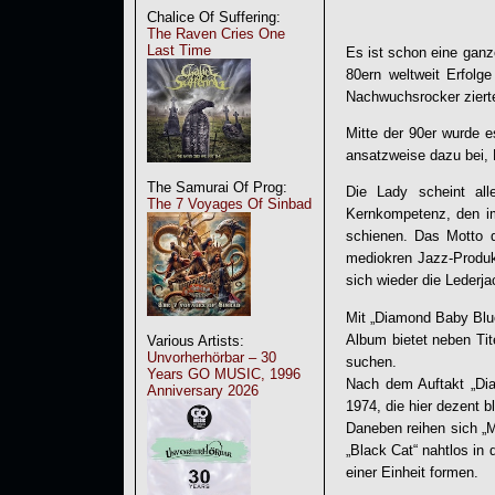
Chalice Of Suffering:
The Raven Cries One
Last Time
Es ist schon eine ganz
80ern weltweit Erfolg
Nachwuchsrocker ziert
Mitte der 90er wurde e
ansatzweise dazu bei, 
The Samurai Of Prog:
Die Lady scheint all
The 7 Voyages Of Sinbad
Kernkompetenz, den im
schienen. Das Motto d
mediokren Jazz-Produkt
sich wieder die Lederj
Mit „
Diamond Baby Blu
Album bietet neben Ti
Various Artists:
Unvorherhörbar – 30
suchen.
Years GO MUSIC, 1996
Nach dem Auftakt „Di
Anniversary 2026
1974, die hier dezent b
Daneben reihen sich
„Black Cat“ nahtlos in
einer Einheit formen.