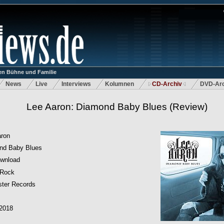
n Bühne und Familie
News
Live
Interviews
Kolumnen
CD-Archiv
DVD-Arc
Lee Aaron: Diamond Baby Blues
(Review)
aron
nd Baby Blues
wnload
-Rock
ster Records
.2018