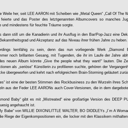
e Weile her, seit
LEE AARON
mit Scheiben wie „Metal Queen“ „Call Of The Wi
e feierte und das Poster des letztgenannten Albumcovers so manches Ju
e und mindestens für feuchte Träume sorgte.
s dann still um die Kanadierin und ihr Ausflug in den Bar/Pop-Jazz eine Dek
Bekanntheitsgrad und Akzeptanz auf das Niveau ihrer frühen Jahre zu heben.
erdings lernfähig zu sein, denn das nun vorliegende Werk „
Diamond 
mer noch brillanten Gesang, mit Tugenden, die ihr im Laufe der Jahre 
es neuen Album könnte „Give the people what they want!“ lauten. Die Z
ionen als „seriöse“ Künstlerin zu profilieren suchte, gehören der Vergangen
acke übergeworfen und kehrt nach erfolgreichem Brain-Storming geläutert zurü
es
“ ist eine der besten Stimmen des Rockbusiness zu den Wurzeln ihres Sc
teln aus der Feder
LEE AARON
s auch Cover-Versionen, die in dem dargebot
amond Baby“ gibt es mit „Mistreated“ eine großartige Version des DEEP 
luesig angehaucht ist.
 „My Babe“ von WILLIE DIXON/LITTLE WALTER, BO DIDDLEYs „I´m A Wo
 die Riege der Eigenkompositionen ein, die locker mit den Klassikern mithalt