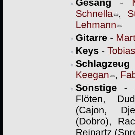
Gesang
-
Schnella
,
S
Lehmann
Gitarre
-
Mart
Keys
-
Tobias
Schlagzeug
Keegan
,
Fa
Sonstige
- J
Flöten, Dud
(Cajon, Dj
(Dobro), Rac
Reinartz (Spr