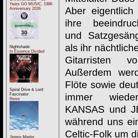
Years GO MUSIC, 1996
Aber eigentlich
Anniversary 2026
ihre beeindru
und Satzgesän
als ihr nächtlic
Nightshade:
In Essence Divided
Gitarristen
Außerdem werd
Flöte sowie deu
Spiral Drive & Lord
immer wiede
Fascinator:
Reise
KANSAS und J
während uns ei
Celtic-Folk um d
Jimmy Martin: