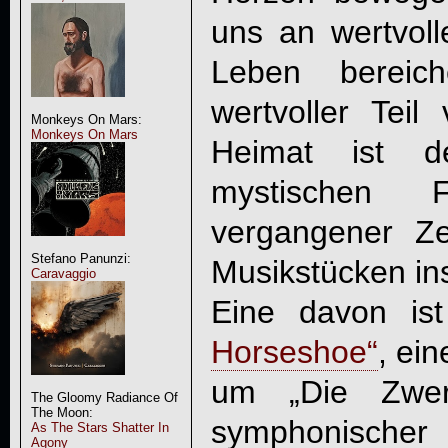
uns an wertvol
Leben bereic
wertvoller Tei
Monkeys On Mars:
Monkeys On Mars
Heimat ist 
mystischen 
vergangener Z
Stefano Panunzi:
Musikstücken insp
Caravaggio
Eine davon is
Horseshoe“
, ei
um „Die Zwer
The Gloomy Radiance Of
The Moon:
symphonischer
As The Stars Shatter In
Agony