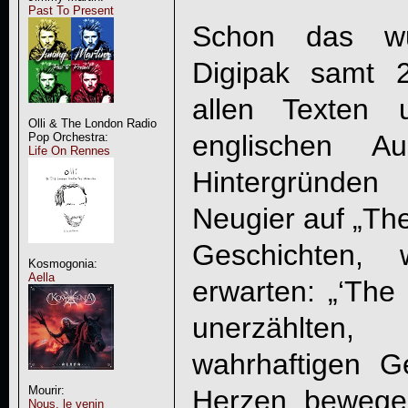
Past To Present
Schon das wun
Digipak samt 2
allen Texten 
Olli & The London Radio
englischen A
Pop Orchestra:
Life On Rennes
Hintergründen
Neugier auf „
The
Geschichten, 
Kosmogonia:
Aella
erwarten: „‘
The 
unerzählten,
wahrhaftigen G
Mourir:
Herzen bewegen
Nous, le venin