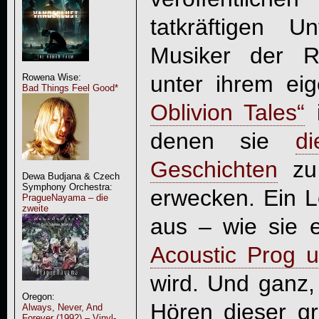
tatkräftigen U
Musiker der R
unter ihrem e
Rowena Wise:
Bad Things Feel Good*
Oblivion Tales
“
i
denen sie
d
Geschichten
zu 
Dewa Budjana & Czech
Symphony Orchestra:
erwecken. Ein L
PragueNayama – die
zweite
aus – wie sie 
Acoustic Prog u
wird. Und ganz,
Oregon:
Hören dieser gr
Always, Never, And
Forever (1992) – Vinyl-