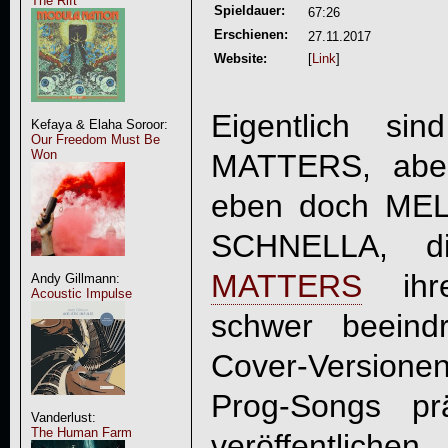
The Rift
Spieldauer:
67:26
Erschienen:
27.11.2017
Website:
[
Link
]
Eigentlich s
Kefaya & Elaha Soroor:
Our Freedom Must Be
Won
MATTERS, aber
eben doch
MEL
SCHNELLA
, d
MATTERS
ihre
Andy Gillmann:
Acoustic Impulse
schwer beeind
Cover-Versionen
Prog-Songs pr
Vanderlust:
The Human Farm
veröffentlich