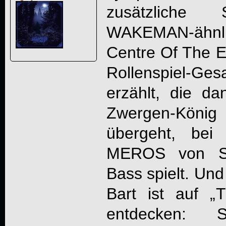
zusätzliche
WAKEMAN-ähnli
Centre Of The 
Rollenspiel-G
erzählt, die d
Zwergen-König
übergeht, be
MEROS von S
Bass spielt. Und
Bart ist auf „
T
entdecken: 