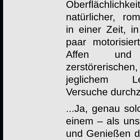
Oberflächlichke
natürlicher, r
in einer Zeit, i
paar motorisie
Affen und
zerstörerisch
jeglichem L
Versuche durchz
...Ja, genau s
einem – als un
und Genießen d