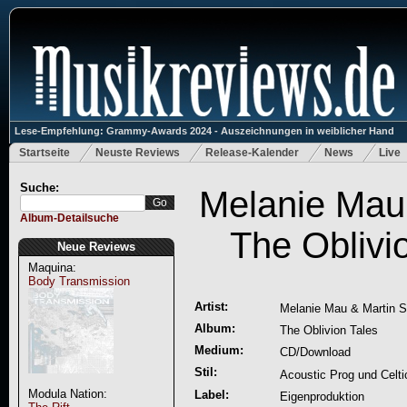
Lese-Empfehlung: Grammy-Awards 2024 - Auszeichnungen in weiblicher Hand
Startseite
Neuste Reviews
Release-Kalender
News
Live
Suche:
Melanie Mau 
Album-Detailsuche
The Oblivi
Neue Reviews
Maquina:
Body Transmission
Artist:
Melanie Mau & Martin S
Album:
The Oblivion Tales
Medium:
CD/Download
Stil:
Acoustic Prog und Celti
Modula Nation:
Label:
Eigenproduktion