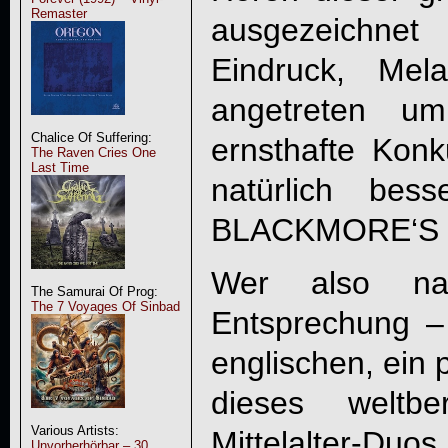
Remaster
ausgezeichnet
Eindruck, Mel
angetreten u
Chalice Of Suffering:
ernsthafte Kon
The Raven Cries One
Last Time
natürlich bes
BLACKMORE‘S 
Wer also na
The Samurai Of Prog:
The 7 Voyages Of Sinbad
Entsprechung –
englischen, ein 
dieses weltbe
Various Artists:
Mittelalter-Duos
Unvorherhörbar – 30