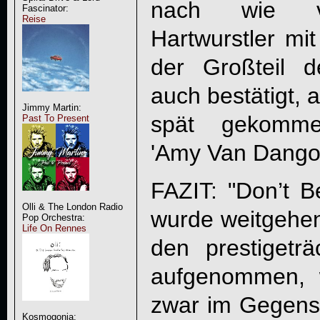
nach wie vo
Fascinator:
Reise
Hartwurstler m
der Großteil d
auch bestätigt, 
Jimmy Martin:
spät gekomme
Past To Present
'Amy Van Dango'
FAZIT: "
Don’t B
Olli & The London Radio
wurde weitgehen
Pop Orchestra:
Life On Rennes
den prestigeträ
aufgenommen
zwar im Gegens
Kosmogonia: