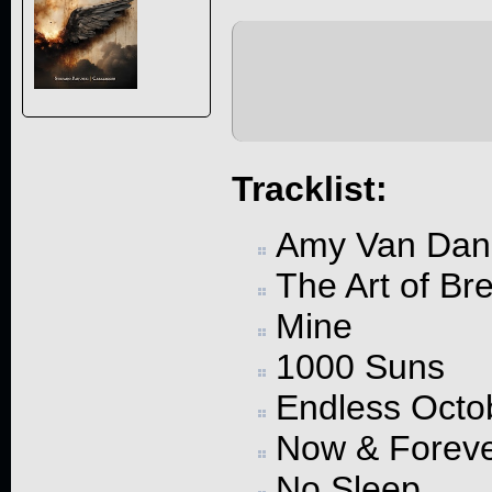
Tracklist:
Amy Van Dan
The Art of Br
Mine
1000 Suns
Endless Octo
Now & Forev
No Sleep