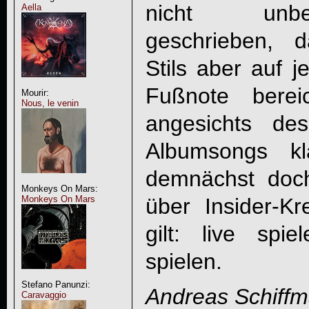
nicht unbe
Aella
geschrieben, 
Stils aber auf j
Fußnote bere
Mourir:
Nous, le venin
angesichts des
Albumsongs kl
demnächst doc
Monkeys On Mars:
über Insider-Kr
Monkeys On Mars
gilt: live spie
spielen.
Stefano Panunzi:
Andreas Schiff
Caravaggio