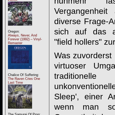
nunmehr fa
Vergangenheit
diverse Frage-A
sich auf das a
Oregon:
Always, Never, And
"field hollers" z
Forever (1992) – Vinyl-
Remaster
Was zuvorderst b
virtuoser Umg
tradition
Chalice Of Suffering:
The Raven Cries One
Last Time
unkonventionel
Sleep', einer A
wenn man so
The Samurai Of Prog: