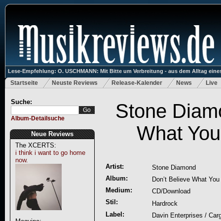
Lese-Empfehlung: O. USCHMANN: Mit Bitte um Verbreitung - aus dem Alltag eines
Startseite
Neuste Reviews
Release-Kalender
News
Live
Suche:
Stone Diamo
Album-Detailsuche
What You
Neue Reviews
The XCERTS:
i think i want to go home
now.
Artist:
Stone Diamond
Album:
Don’t Believe What You
Medium:
CD/Download
Stil:
Hardrock
Label:
Davin Enterprises / Car