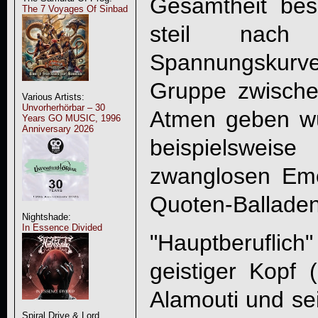
Gesamtheit besc
The 7 Voyages Of Sinbad
steil nach 
Spannungskurve
Gruppe zwische
Various Artists:
Unvorherhörbar – 30
Atmen geben wü
Years GO MUSIC, 1996
Anniversary 2026
beispielswei
zwanglosen Emot
Quoten-Balladen
Nightshade:
In Essence Divided
"Hauptberufli
geistiger Kopf 
Alamouti und sei
Spiral Drive & Lord