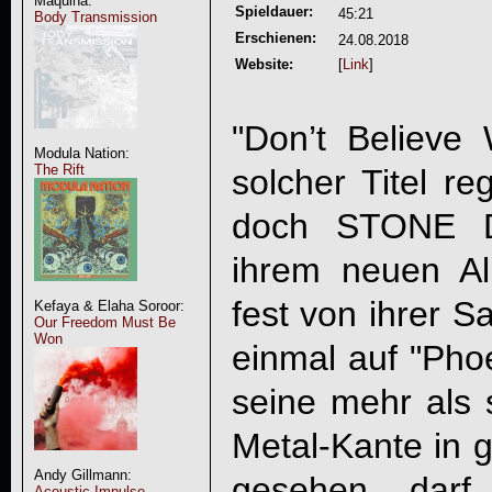
Maquina:
Spieldauer:
45:21
Body Transmission
Erschienen:
24.08.2018
Website:
[
Link
]
"
Don’t Believe
Modula Nation:
The Rift
solcher Titel re
doch
STONE 
ihrem neuen A
fest von ihrer S
Kefaya & Elaha Soroor:
Our Freedom Must Be
Won
einmal auf "Pho
seine mehr als 
Metal-Kante in g
Andy Gillmann:
gesehen dar
Acoustic Impulse