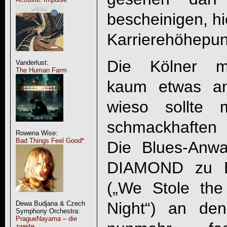
bescheinigen, hi
Karrierehöhepun
Die Kölner ma
Vanderlust:
The Human Farm
kaum etwas an
wieso sollte
schmackhaften
Rowena Wise:
Bad Things Feel Good*
Die Blues-Anw
DIAMOND
zu B
(„We Stole the
Night“) an de
Dewa Budjana & Czech
Symphony Orchestra:
PragueNayama – die
zweite