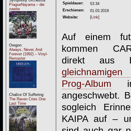
Symphony Orchestra:
Spieldauer:
53:34
PragueNayama – die
zweite
Erschienen:
01.03.2019
Website:
[
Link
]
Auf einem futu
Oregon:
kommen CAR
Always, Never, And
Forever (1992) – Vinyl-
direkt aus B
Remaster
gleichnamigen
Prog-Album
in
angeschwebt. 
Chalice Of Suffering:
The Raven Cries One
Last Time
sogleich Erin
KAIPA auf – u
sind auch gar n