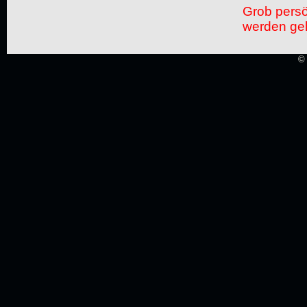
Grob pers
werden gel
© 