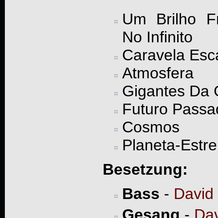
Um Brilho Fr
No Infinito
Caravela Esca
Atmosfera
Gigantes Da 
Futuro Passa
Cosmos
Planeta-Estre
Besetzung:
Bass
-
David
Gesang
-
Dav