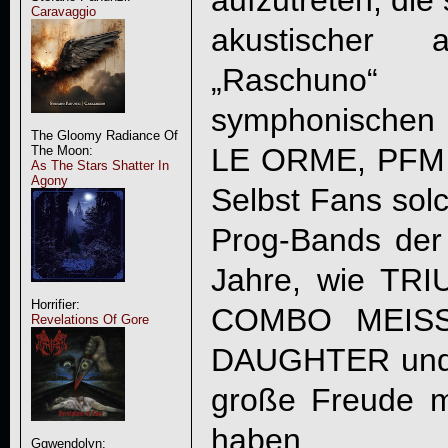
aufzutreten, die
Caravaggio
akustischer a
„Raschuno
symphonischen A
The Gloomy Radiance Of
LE ORME, PFM 
The Moon:
As The Stars Shatter In
Agony
Selbst Fans solc
Prog-Bands der 
Jahre, wie TR
Horrifier:
COMBO MEISS
Revelations Of Gore
DAUGHTER und
große Freude mi
haben.
Ggwendolyn: