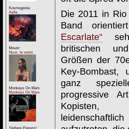
Kosmogonia:
Die 2011 in Rio
Aella
Band orientie
Escarlate“
sehr
britischen un
Mourir:
Nous, le venin
Größen der 70er
Key-Bombast, u
ganz speziell
Monkeys On Mars:
progressive Ar
Monkeys On Mars
Kopisten, 
leidenschaftl
Stefano Panunzi: