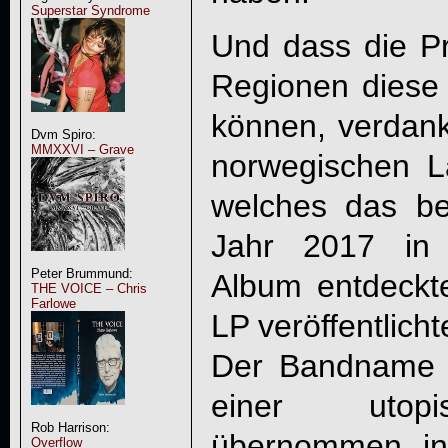
Superstar Syndrome
Und dass die P
Regionen diese 
können, verdan
Dvm Spiro:
MMXXVI – Grave
norwegischen L
welches das be
Jahr 2017 in 
Peter Brummund:
Album entdeck
THE VOICE – Chris
Farlowe
LP veröffentlicht
Der Bandname b
einer utopi
Rob Harrison:
übernommen, in
Overflow