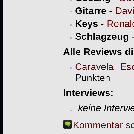
Gitarre
-
Davi
Keys
-
Ronal
Schlagzeug
Alle Reviews d
Caravela Esc
Punkten
Interviews:
keine Interv
Kommentar sc