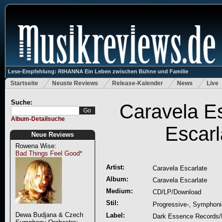
Lese-Empfehlung: RIHANNA Ein Leben zwischen Bühne und Familie
Startseite
Neuste Reviews
Release-Kalender
News
Live
Suche:
Caravela Es
Album-Detailsuche
Escarl
Neue Reviews
Rowena Wise:
Bad Things Feel Good*
Artist:
Caravela Escarlate
Album:
Caravela Escarlate
Medium:
CD/LP/Download
Stil:
Progressive-, Symphoni
Dewa Budjana & Czech
Label:
Dark Essence Records/