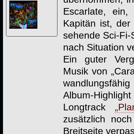
Escarlate, ein,
Kapitän ist, de
sehende Sci-Fi-S
nach Situation 
Ein guter Ver
Musik von „Carav
wandlungsfähi
Album-Highligh
Longtrack
„Pla
zusätzlich noc
Breitseite verp