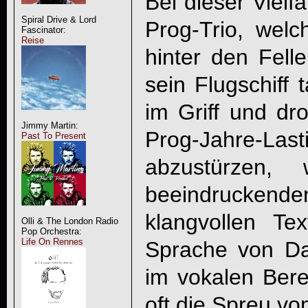
Bei dieser Vielfa
Spiral Drive & Lord
Prog-Trio, welc
Fascinator:
Reise
hinter den Fell
sein Flugschiff 
im Griff und dro
Jimmy Martin:
Prog-Jahre-
Past To Present
abzustürzen
beeindrucken
klangvollen Tex
Olli & The London Radio
Pop Orchestra:
Life On Rennes
Sprache von Da
im vokalen Berei
oft die Spreu v