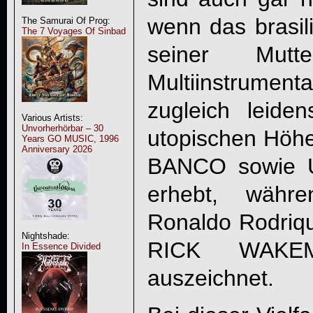
wenn das brasil
The Samurai Of Prog:
The 7 Voyages Of Sinbad
seiner Mutte
Multiinstrumenta
zugleich leiden
Various Artists:
Unvorherhörbar – 30
utopischen Hö
Years GO MUSIC, 1996
Anniversary 2026
BANCO sowie 
erhebt, währ
Ronaldo Rodriqu
Nightshade:
RICK WAKEMAN
In Essence Divided
auszeichnet.