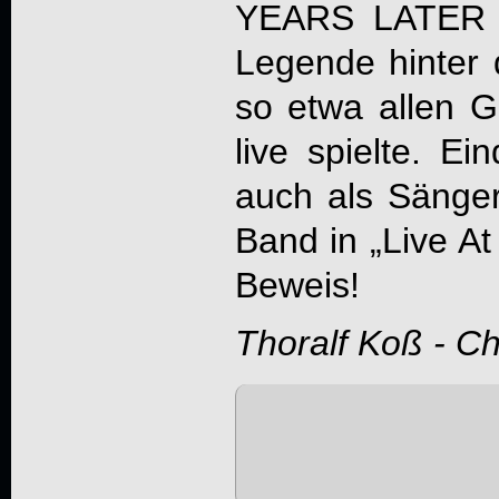
YEARS LATER auf
Legende hinter 
so etwa allen 
live spielte. Ein
auch als Sänge
Band in „
Live A
Beweis!
Thoralf Koß - C