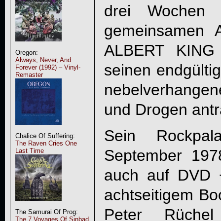
drei Wochen 
gemeinsamen Au
ALBERT KING
Oregon:
Always, Never, And
seinen endgülti
Forever (1992) – Vinyl-
Remaster
nebelverhangene
und Drogen antra
Sein Rockpal
Chalice Of Suffering:
The Raven Cries One
September 197
Last Time
auch auf DVD 
achtseitigem Boo
Peter Rüche
The Samurai Of Prog:
The 7 Voyages Of Sinbad