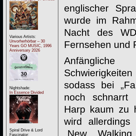
englischer Spr
wurde im Rahm
Nacht des WDR
Various Artists:
Unvorherhörbar – 30
Fernsehen und R
Years GO MUSIC, 1996
Anniversary 2026
Anfänglich
Schwierigkeiten 
sodass bei „F
Nightshade:
In Essence Divided
noch schnarrt 
Harp kaum zu h
wird allerdings
Spiral Drive & Lord
„New Walking
Fascinator: