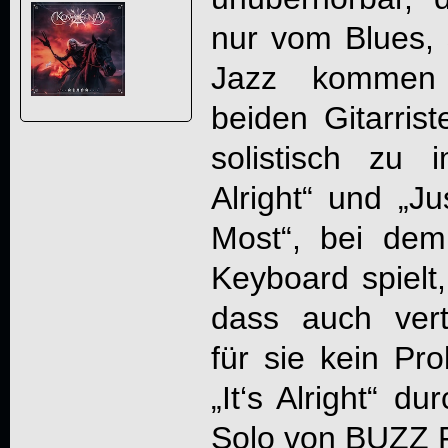
nur vom Blues,
Jazz kommen
beiden Gitarrist
solistisch zu i
Alright“ und „
Most“, bei dem 
Keyboard spielt,
dass auch vert
für sie kein Pr
„It‘s Alright“ d
Solo von BUZZ 