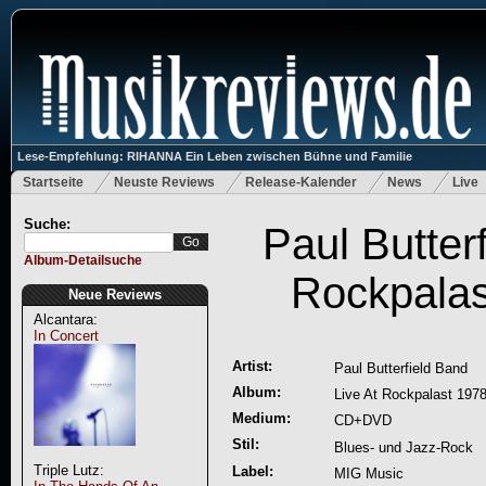
Lese-Empfehlung: RIHANNA Ein Leben zwischen Bühne und Familie
Startseite
Neuste Reviews
Release-Kalender
News
Live
Suche:
Paul Butterf
Album-Detailsuche
Rockpalas
Neue Reviews
Alcantara:
In Concert
Artist:
Paul Butterfield Band
Album:
Live At Rockpalast 197
Medium:
CD+DVD
Stil:
Blues- und Jazz-Rock
Triple Lutz:
Label:
MIG Music