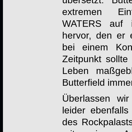
übersetzt. But
extremen Ei
WATERS auf i
hervor, den er 
bei einem Kon
Zeitpunkt sol
Leben maßgebl
Butterfield imme
Überlassen wi
leider ebenfall
des Rockpalas