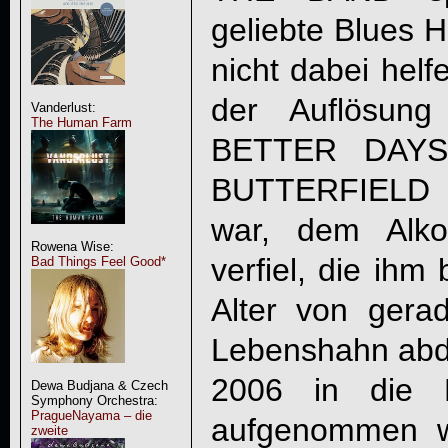
geliebte Blues H
nicht dabei helf
der Auflösung
Vanderlust:
The Human Farm
BETTER DAYS
BUTTERFIELD
war, dem Alk
Rowena Wise:
verfiel, die ihm
Bad Things Feel Good*
Alter von ger
Lebenshahn abdr
2006 in die 
Dewa Budjana & Czech
Symphony Orchestra:
PragueNayama – die
aufgenommen w
zweite