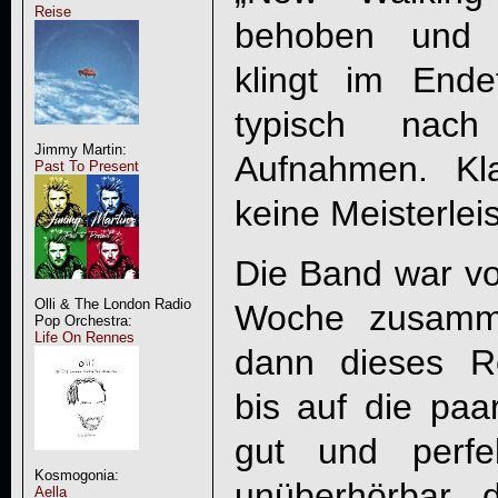
Reise
behoben und 
klingt im Endef
typisch nach 
Jimmy Martin:
Aufnahmen. Kla
Past To Present
keine Meisterlei
Die Band war vo
Olli & The London Radio
Woche zusamm
Pop Orchestra:
Life On Rennes
dann dieses Ro
bis auf die pa
gut und perfe
Kosmogonia:
unüberhörbar, 
Aella