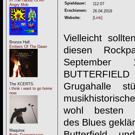
In The Hands Of An
Spieldauer:
112:07
Angry Mob
Erschienen:
26.04.2019
Website:
[
Link
]
Vielleicht soll
Bronze Hall:
Embers Of The Dawn
diesen Rockpa
Septembe
BUTTERFIELD
Grugahalle st
The XCERTS:
i think i want to go home
now.
musikhistorisc
wohl besten M
des Blues geklär
Maquina:
Butterfield u
Body Transmission