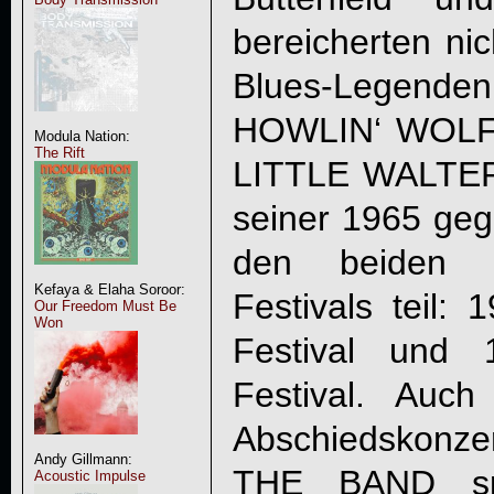
bereicherten ni
Blues-Legende
HOWLIN‘ WOLF
Modula Nation:
The Rift
LITTLE WALTER
seiner 1965 ge
den beiden b
Kefaya & Elaha Soroor:
Festivals teil
Our Freedom Must Be
Won
Festival und
Festival. Auc
Abschiedskonzer
Andy Gillmann:
THE BAND spi
Acoustic Impulse