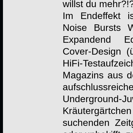
willst du mehr?!?
Im Endeffekt i
Noise Bursts 
Expandend Ed
Cover-Design 
HiFi-Testaufzei
Magazins aus d
aufschlussrei
Underground-Juw
Kräutergärtc
suchenden Zeit