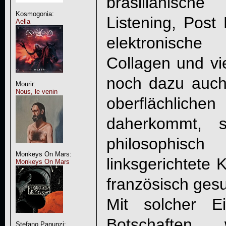
brasilianis
Kosmogonia:
Listening, Post
Aella
elektronische
Collagen und vi
noch dazu auch 
Mourir:
Nous, le venin
oberflächl
daherkommt, s
philosophisch
Monkeys On Mars:
linksgerichtete 
Monkeys On Mars
französisch gesu
Mit solcher E
Botschafte
Stefano Panunzi: