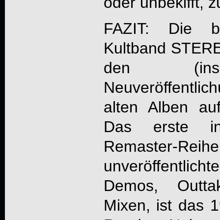
oder unbekifft, z
FAZIT: Die br
Kultband
STER
den (insg
Neuveröffentlic
alten Alben au
Das erste in
Remaster-Re
unveröffentlic
Demos, Outtak
Mixen, ist das 