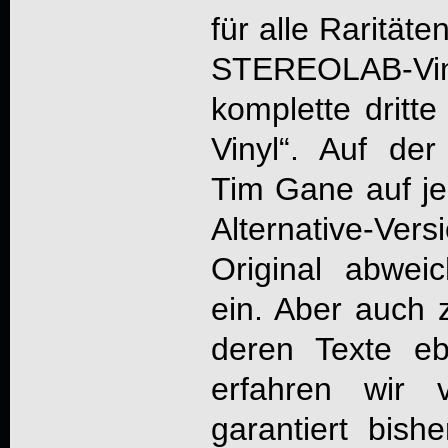
für alle Rarität
STEREOLAB
-V
komplette dritte 
Vinyl“. Auf der
Tim Gane auf j
Alternative-Vers
Original abwei
ein. Aber auch z
deren Texte ebe
erfahren wir v
garantiert bish