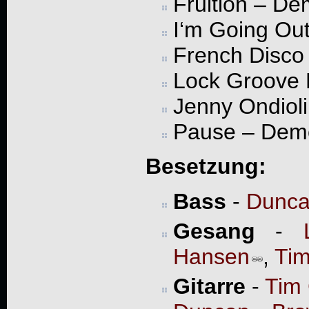
Fruition – D
I‘m Going Ou
French Disco
Lock Groove 
Jenny Ondiol
Pause – Dem
Besetzung:
Bass
-
Dunca
Gesang
-
Hansen
,
Ti
Gitarre
-
Tim