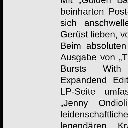
beinharten Post
sich anschwell
Gerüst lieben, vo
Beim absoluten 
Ausgabe von „T
Bursts With
Expandend Edi
LP-Seite umfas
„Jenny Ondio
leidenschaftlich
legendären K