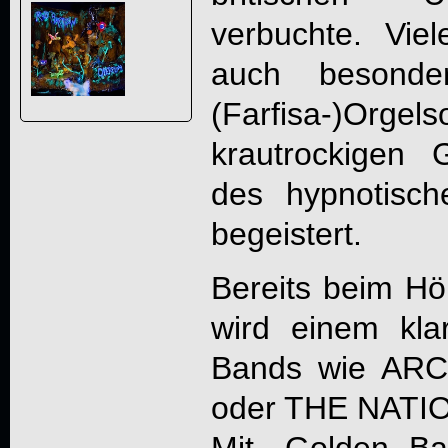
verbuchte. Viel
auch besonder
(Farfisa-)
krautrockigen 
des hypnotisc
begeistert.
Bereits beim Hö
wird einem kla
Bands wie AR
oder THE NATION
Mit „Golden Ba