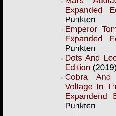
Mars Audia
Expanded Ed
Punkten
Emperor Tom
Expanded Ed
Punkten
Dots And Lo
Edition
(2019)
Cobra And
Voltage In T
Expandend E
Punkten