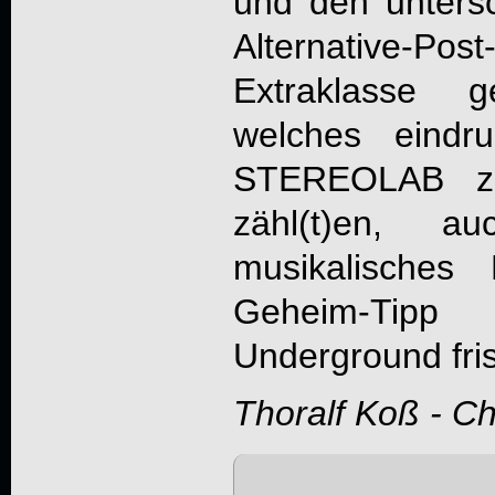
und den untersc
Alternative-Po
Extraklasse 
welches eindru
STEREOLAB
zu
zähl(t)en, 
musikalisches
Geheim-Tipp
Underground fris
Thoralf Koß - C