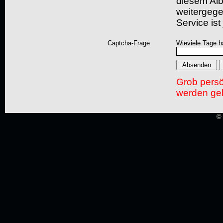
diesem Albu
weitergegeb
Service ist
Captcha-Frage
Wieviele Tage h
Grob pers
werden gel
© 