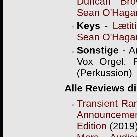
Duncan Bro
Sean O'Haga
Keys
-
Lætit
Sean O'Haga
Sonstige
- A
Vox Orgel, 
(Perkussion)
Alle Reviews d
Transient Ra
Announcemen
Edition
(2019)