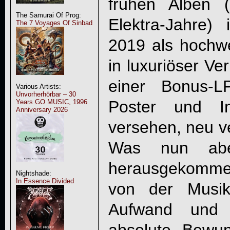
frühen Alben 
The Samurai Of Prog:
Elektra-Jahre
The 7 Voyages Of Sinbad
2019 als hochwe
in luxuriöser V
einer Bonus-L
Various Artists:
Unvorherhörbar – 30
Poster und In
Years GO MUSIC, 1996
Anniversary 2026
versehen, neu ve
Was nun ab
herausgekommen i
Nightshade:
In Essence Divided
von der Musi
Aufwand und 
absolute Bewu