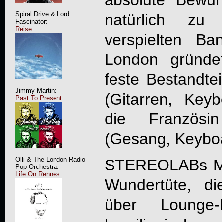
Spiral Drive & Lord
natürlich zu
Fascinator:
Reise
verspielten B
London gründe
feste Bestandte
Jimmy Martin:
(Gitarren, Key
Past To Present
die Französ
(Gesang, Keyboar
Olli & The London Radio
STEREOLABs Musi
Pop Orchestra:
Life On Rennes
Wundertüte, d
über Lounge-