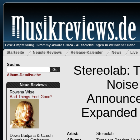
Lese-Empfehlung: Grammy-Awards 2024 - Auszeichnungen in weiblicher Hand
Startseite
Neuste Reviews
Release-Kalender
News
Live
Suche:
Stereolab: 
Album-Detailsuche
Noise
Neue Reviews
Rowena Wise:
Announce
Bad Things Feel Good*
Expanded 
Artist:
Stereolab
Dewa Budjana & Czech
Album: