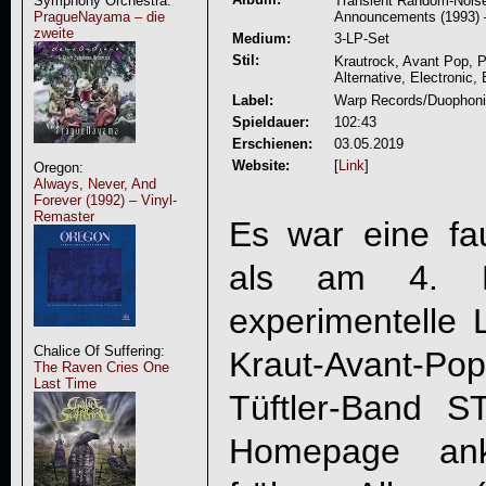
Symphony Orchestra:
Transient Random-Noise
PragueNayama – die
Announcements (1993) 
zweite
Medium:
3-LP-Set
Stil:
Krautrock, Avant Pop, P
Alternative, Electronic,
Label:
Warp Records/Duophoni
Spieldauer:
102:43
Erschienen:
03.05.2019
Website:
[
Link
]
Oregon:
Always, Never, And
Forever (1992) – Vinyl-
Remaster
Es war eine fa
als am 4. D
experimentelle
Chalice Of Suffering:
Kraut-Avant-Pop
The Raven Cries One
Last Time
Tüftler-Band
S
Homepage ankü