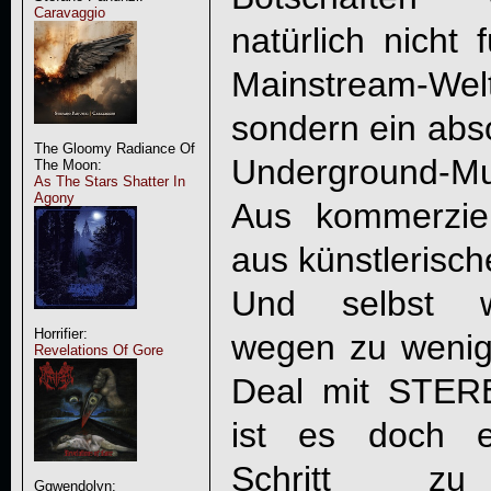
Caravaggio
natürlich nicht 
Mainstream-
sondern ein abso
The Gloomy Radiance Of
Underground-Mu
The Moon:
As The Stars Shatter In
Agony
Aus kommerziel
aus künstlerische
Und selbst w
Horrifier:
wegen zu wenig 
Revelations Of Gore
Deal mit
STER
ist es doch ei
Schritt z
Ggwendolyn: