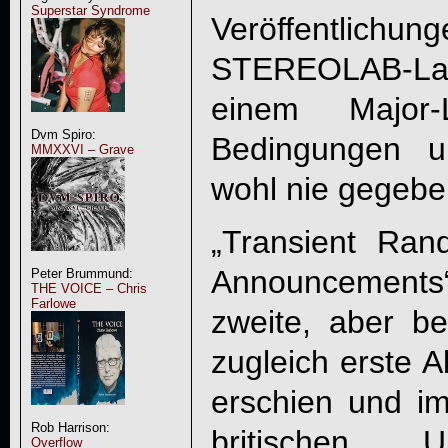
Superstar Syndrome
Veröffentlich
STEREOLAB
-L
einem Major-
Dvm Spiro:
Bedingungen u
MMXXVI – Grave
wohl nie gegebe
„Transient Ran
Announcements
Peter Brummund:
THE VOICE – Chris
Farlowe
zweite, aber be
zugleich erste 
erschien und i
Rob Harrison:
britischen U
Overflow