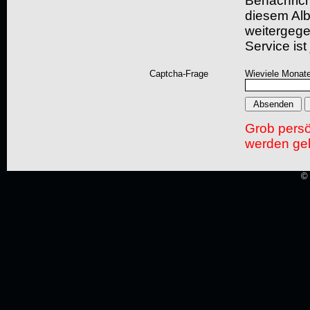
Benachric
diesem Albu
weitergegeb
Service ist
Captcha-Frage
Wieviele Monate
Grob pers
werden gel
© 