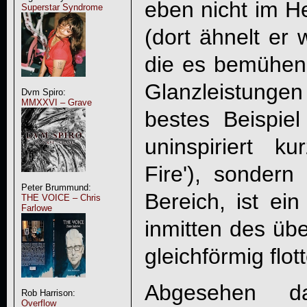
eben nicht im He
Superstar Syndrome
(dort ähnelt er 
die es bemühen,
Glanzleistung
Dvm Spiro:
MMXXVI – Grave
bestes Beispie
uninspiriert k
Fire'), sondern 
Peter Brummund:
Bereich, ist ei
THE VOICE – Chris
Farlowe
inmitten des üb
gleichförmig flot
Abgesehen 
Rob Harrison:
Overflow