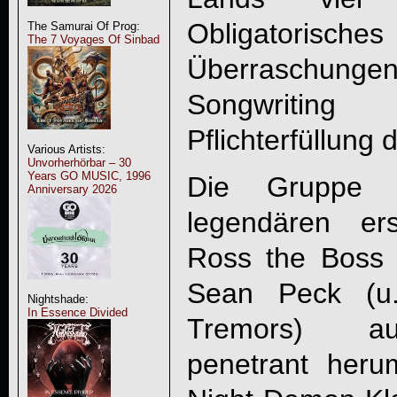
Obligatoris
The Samurai Of Prog:
The 7 Voyages Of Sinbad
Überraschu
Songwriti
Pflichterfüllung 
Various Artists:
Unvorherhörbar – 30
Years GO MUSIC, 1996
Die Gruppe
Anniversary 2026
legendären ers
Ross the Boss 
Sean Peck (u
Nightshade:
In Essence Divided
Tremors) au
penetrant herum