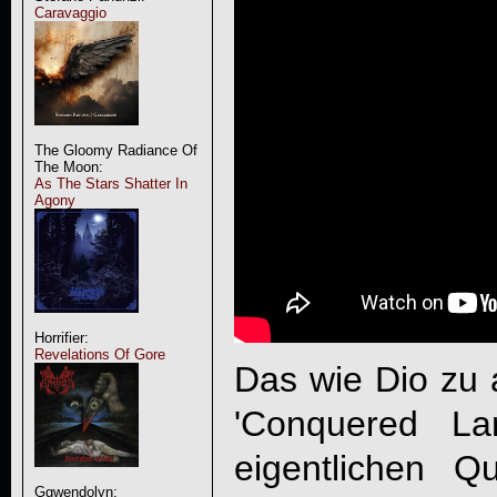
Caravaggio
The Gloomy Radiance Of
The Moon:
As The Stars Shatter In
Agony
Horrifier:
Revelations Of Gore
Das wie Dio zu a
'
Conquered La
eigentlichen Qu
Ggwendolyn: