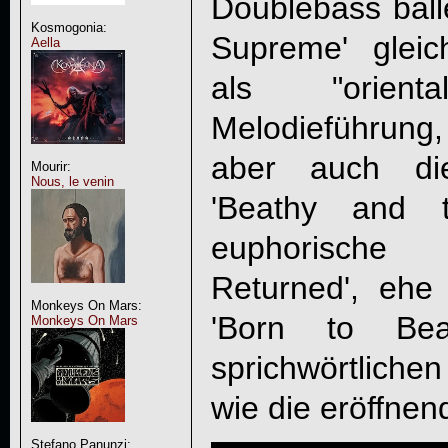
Doublebass ball
Kosmogonia:
Supreme' gleic
Aella
als "orienta
Melodieführung
aber auch die
Mourir:
Nous, le venin
'Beathy and 
euphorische
Returned', ehe 
Monkeys On Mars:
'Born to Be
Monkeys On Mars
sprichwörtlichen
wie die eröffne
Stefano Panunzi: