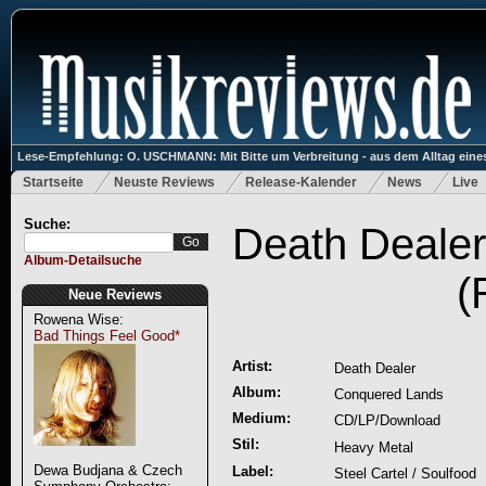
Lese-Empfehlung: O. USCHMANN: Mit Bitte um Verbreitung - aus dem Alltag eines
Startseite
Neuste Reviews
Release-Kalender
News
Live
Suche:
Death Deale
Album-Detailsuche
(
Neue Reviews
Rowena Wise:
Bad Things Feel Good*
Artist:
Death Dealer
Album:
Conquered Lands
Medium:
CD/LP/Download
Stil:
Heavy Metal
Dewa Budjana & Czech
Label:
Steel Cartel / Soulfood