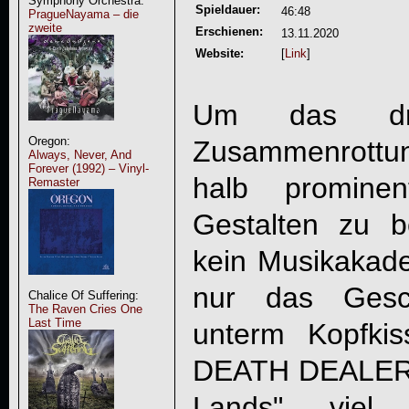
Symphony Orchestra:
Spieldauer:
46:48
PragueNayama – die
zweite
Erschienen:
13.11.2020
Website:
[
Link
]
Um das dri
Oregon:
Zusammenrottu
Always, Never, And
Forever (1992) – Vinyl-
halb prominen
Remaster
Gestalten zu b
kein Musikakade
nur das Gesch
Chalice Of Suffering:
The Raven Cries One
Last Time
unterm Kopfki
DEATH DEALE
Lands
" viel 