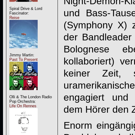
Night-Demon-K
Spiral Drive & Lord
und Bass-Taus
Fascinator:
Reise
(Symphony X) 
der Bandleade
Bolognese eb
Jimmy Martin:
kollaboriert) ver
Past To Present
keiner Zeit, 
uramerikani
engagiert und 
Olli & The London Radio
Pop Orchestra:
Life On Rennes
dem Hörer den 
Enorm eingängig