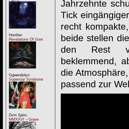
Jahrzehnte schu
Tick eingängiger
recht kompakte, 
beide stellen d
Horrifier:
Revelations Of Gore
den Rest 
beklemmend, ab
die Atmosphäre,
Ggwendolyn:
Superstar Syndrome
passend zur Welt
Dvm Spiro:
MMXXVI – Grave