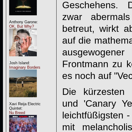
Geschehens. D
zwar abermal
Anthony Garone:
betreut, wirkt 
OK, But Why?
auf die mathema
ausgewogene
Frontmann zu ke
Josh Island:
Imaginary Borders
es noch auf "Vect
Die kürzesten
und 'Canary Yel
Xavi Reija Electric
Quintet:
leichtfüßigsten 
Nu Breed
mit melancholi