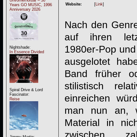
Unvorherhörbar – 30
Website:
[
Link
]
Years GO MUSIC, 1996
Anniversary 2026
Nach den Genre
auf ihren let
1980er-Pop und 
Nightshade:
In Essence Divided
ausgelotet hab
Band früher o
stilistisch re
Spiral Drive & Lord
Fascinator:
einreichen wür
Reise
man nun an, w
Material in ni
zwischen zah
Jimmy Martin: