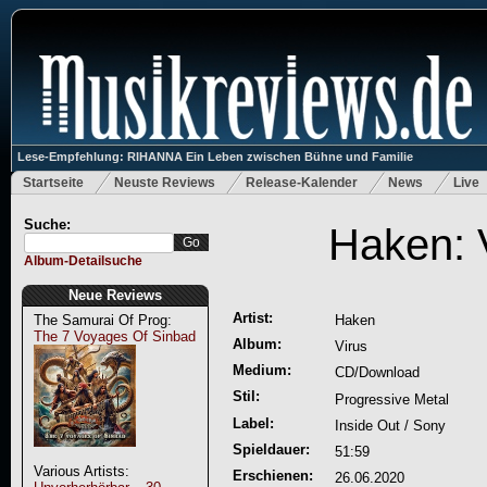
Lese-Empfehlung: RIHANNA Ein Leben zwischen Bühne und Familie
Startseite
Neuste Reviews
Release-Kalender
News
Live
Suche:
Haken: 
Album-Detailsuche
Neue Reviews
Artist:
The Samurai Of Prog:
Haken
The 7 Voyages Of Sinbad
Album:
Virus
Medium:
CD/Download
Stil:
Progressive Metal
Label:
Inside Out / Sony
Spieldauer:
51:59
Various Artists:
Erschienen:
26.06.2020