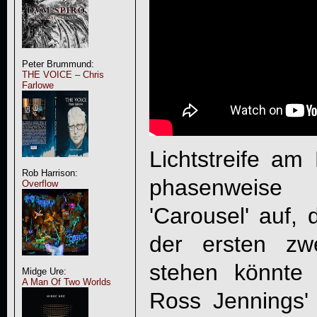
Peter Brummund:
THE VOICE – Chris
Farlowe
Lichtstreife am
Rob Harrison:
phasenweise
Overflow
'Carousel' auf,
der ersten zw
stehen könnte 
Midge Ure:
A Man Of Two Worlds
Ross Jennings