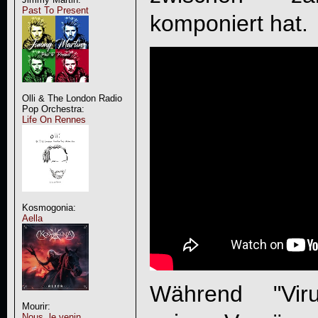
Past To Present
komponiert hat.
Olli & The London Radio
Pop Orchestra:
Life On Rennes
Kosmogonia:
Aella
Während "
Vir
Mourir:
Nous, le venin