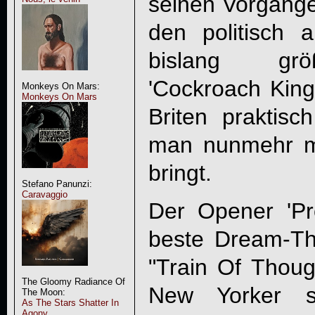
seinen Vorgänge
den politisch 
bislang g
'Cockroach King'
Monkeys On Mars:
Monkeys On Mars
Briten praktisch
man nunmehr mi
bringt.
Stefano Panunzi:
Caravaggio
Der Opener 'Pro
beste Dream-The
"Train Of Thoug
The Gloomy Radiance Of
New Yorker s
The Moon:
As The Stars Shatter In
Agony