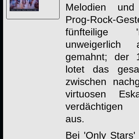
Melodien und 
Prog-Rock-Gest
fünfteilige
unweigerlich
gemahnt; der 17
lotet das ge
zwischen nachg
virtuosen Es
verdächtigen 
aus.
Bei 'Only Stars'