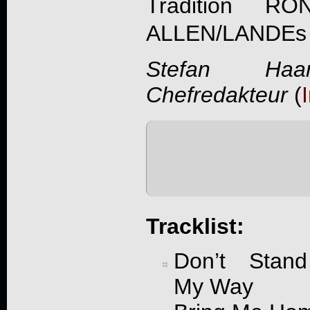
Tradition R
ALLEN/LANDEs a
Stefan Haa
Chefredakteur
(
Tracklist:
Don’t Stan
My Way