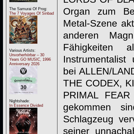
Organ zum Bes
The Samurai Of Prog:
The 7 Voyages Of Sinbad
Metal-Szene akt
anderen Magn
Fähigkeiten a
Various Artists:
Unvorherhörbar – 30
Instrumentalist
Years GO MUSIC, 1996
Anniversary 2026
bei ALLEN/LA
THE CODEX, K
PRIMAL FEAR g
Nightshade:
gekommen sin
In Essence Divided
Schlagzeug verv
seiner unnachah