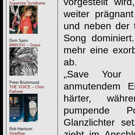
vorgestellt wi
Superstar Syndrome
weiter prägnant
und neben der t
Song dominiert.
Dvm Spiro:
MMXXVI – Grave
mehr eine exorb
ab.
„Save Your P
Peter Brummund:
anmutendem Ei
THE VOICE – Chris
Farlowe
härter, währ
pumpende Pow
Glanzlichter s
Rob Harrison:
zieht im Ansch
Overflow