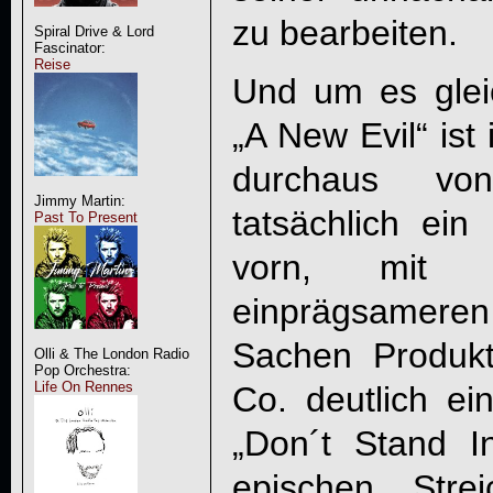
zu bearbeiten.
Spiral Drive & Lord
Fascinator:
Reise
Und um es gle
„
A New Evil
“ is
durchaus vo
Jimmy Martin:
tatsächlich ein 
Past To Present
vorn, mit s
einprägsamere
Sachen Produk
Olli & The London Radio
Pop Orchestra:
Life On Rennes
Co. deutlich ei
„Don´t Stand I
epischen Stre