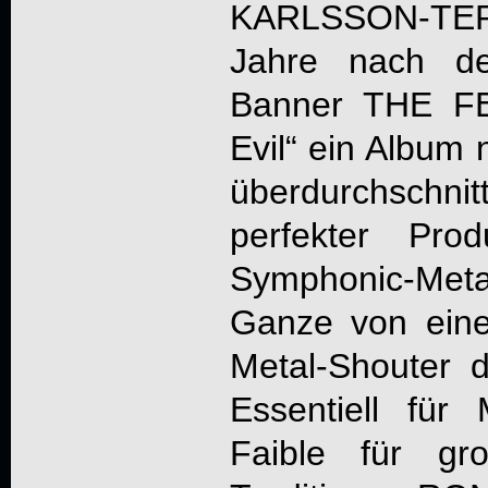
KARLSSON-TE
Jahre nach d
Banner
THE F
Evil
“ ein Album 
überdurchschni
perfekter Pro
Symphonic-Meta
Ganze von eine
Metal-Shouter d
Essentiell für
Faible für gr