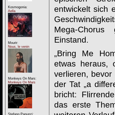
entwickelt sich
Kosmogonia:
Aella
Geschwindigke
Mega-Chorus g
Einstand.
Mourir:
Nous, le venin
„Bring Me Ho
etwas heraus,
verlieren, bevor 
Monkeys On Mars:
der Tat „a diffe
Monkeys On Mars
bricht: Flirrend
das erste The
Stefano Panunzi: