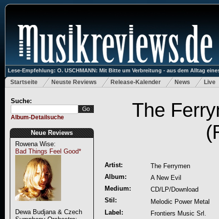
Lese-Empfehlung: O. USCHMANN: Mit Bitte um Verbreitung - aus dem Alltag eines
Startseite
Neuste Reviews
Release-Kalender
News
Live
Suche:
The Ferry
Album-Detailsuche
(
Neue Reviews
Rowena Wise:
Bad Things Feel Good*
Artist:
The Ferrymen
Album:
A New Evil
Medium:
CD/LP/Download
Stil:
Melodic Power Metal
Dewa Budjana & Czech
Label:
Frontiers Music Srl.