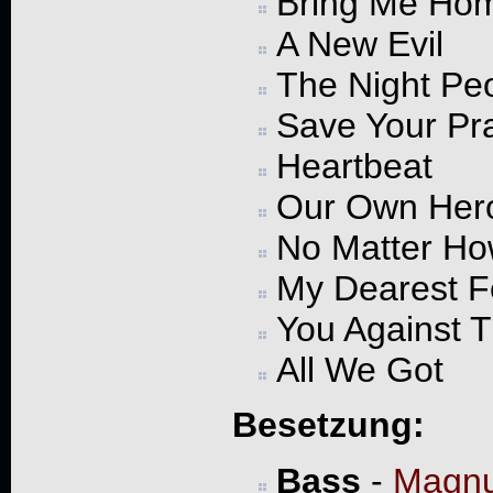
Bring Me Ho
A New Evil
The Night Pe
Save Your Pr
Heartbeat
Our Own Her
No Matter Ho
My Dearest F
You Against 
All We Got
Besetzung:
Bass
-
Magnu