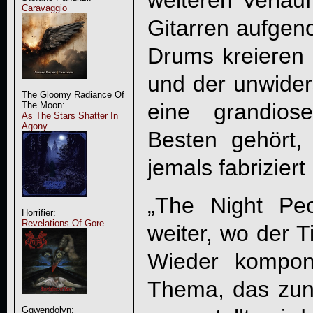
weiteren Verlau
Caravaggio
Gitarren aufge
Drums kreieren 
und der unwider
The Gloomy Radiance Of
eine grandio
The Moon:
As The Stars Shatter In
Agony
Besten gehört
jemals fabriziert
„The Night Pe
Horrifier:
Revelations Of Gore
weiter, wo der T
Wieder komponi
Thema, das zun
Ggwendolyn: