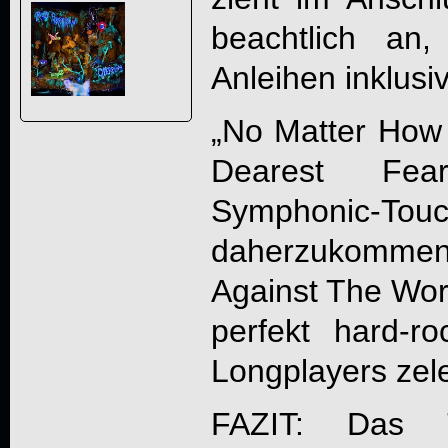
beachtlich an
Anleihen inklusi
„No Matter How
Dearest Fea
Symphonic-Tou
daherzukomm
Against The Worl
perfekt hard-r
Longplayers zele
FAZIT: Das 