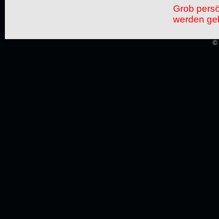
Grob pers
werden gel
© 