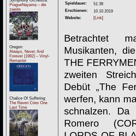
Symphony Orchestra:
Spieldauer:
51:38
PragueNayama – die
zweite
Erschienen:
10.10.2019
Website:
[
Link
]
Betrachtet 
Oregon:
Musikanten, di
Always, Never, And
Forever (1992) – Vinyl-
THE FERRYME
Remaster
zweiten Strei
Debüt „The Fe
werfen, kann ma
Chalice Of Suffering:
The Raven Cries One
Last Time
schnalzen. Da
Romero (COR
LORDS OF BLAC