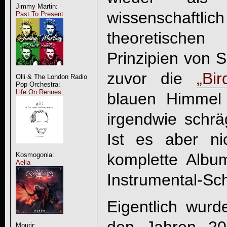
Jimmy Martin:
wissenschaftli
Past To Present
theoretisch
Prinzipien von 
zuvor die
„Bi
Olli & The London Radio
Pop Orchestra:
Life On Rennes
blauen Himmel 
irgendwie schrä
Ist es aber n
komplette Albu
Kosmogonia:
Aella
Instrumental-Sc
Eigentlich wurd
Mourir: