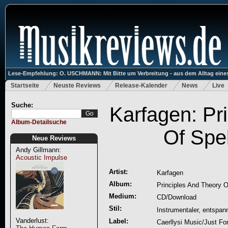
Lese-Empfehlung: O. USCHMANN: Mit Bitte um Verbreitung - aus dem Alltag eines
Startseite
Neuste Reviews
Release-Kalender
News
Live
Suche:
Karfagen: Pr
Album-Detailsuche
Of Spe
Neue Reviews
Andy Gillmann:
Acoustic Impulse
Artist:
Karfagen
Album:
Principles And Theory O
Medium:
CD/Download
Stil:
Instrumentaler, entspan
Vanderlust:
Label:
Caerllysi Music/Just Fo