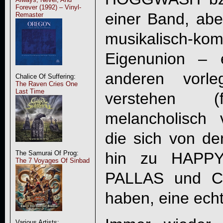
Forever (1992) – Vinyl-
einer Band, abe
Remaster
musikalisch-kom
Eigenunion –
anderen vorl
Chalice Of Suffering:
The Raven Cries One
Last Time
verstehen (
melancholisch v
die sich von de
hin zu HAPP
The Samurai Of Prog:
The 7 Voyages Of Sinbad
PALLAS und CA
haben, eine echt
Various Artists: