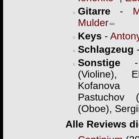
Gitarre
-
M
Mulder
Keys
-
Antony
Schlagzeug
Sonstige
- 
(Violine), 
Kofanova 
Pastuchov (
(Oboe), Sergi
Alle Reviews d