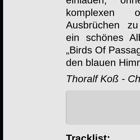
einladen, oh
komplexen od
Ausbrüchen zu
ein schönes A
„Birds Of Passag
den blauen Himm
Thoralf Koß - C
Tracklist: