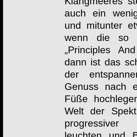
Klangmeeres ste
auch ein wenig
und mitunter et
wenn die so s
„
Principles An
dann ist das sc
der entspanne
Genuss nach e
Füße hochlege
Welt der Spekt
progressive
leuchten und 