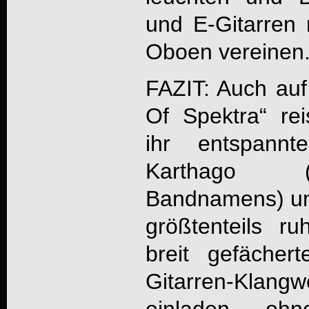
und E-Gitarren 
Oboen vereinen
FAZIT: Auch auf
Of Spektra
“ re
ihr entspannte
Karthago (
Bandnamens) un
größtenteils r
breit gefäche
Gitarren-Klangw