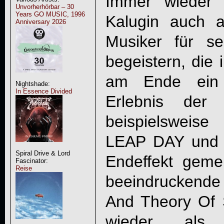
Immer wieder 
Unvorherhörbar – 30
Years GO MUSIC, 1996
Kalugin auch a
Anniversary 2026
Musiker für s
begeistern, di
am Ende ein i
Nightshade:
In Essence Divided
Erlebnis der 
beispielswei
LEAP DAY und 
Spiral Drive & Lord
Endeffekt geme
Fascinator:
Reise
beeindruckende
And Theory Of 
wieder al