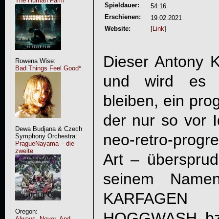
The Human Farm
Spieldauer:
54:16
Erschienen:
19.02.2021
Website:
[
Link
]
Dieser Antony K
Rowena Wise:
Bad Things Feel Good*
und wird es 
bleiben, ein pro
der nur so vor I
Dewa Budjana & Czech
neo-retro-progr
Symphony Orchestra:
PragueNayama – die
zweite
Art – übersprud
seinem Namen 
KARFAGEN
un
Oregon:
HOGGWASH bzw.
Always, Never, And