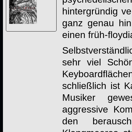
hintergründig v
ganz genau hinh
einen früh-floy
Selbstverständl
sehr viel Schö
Keyboardfläch
schließlich ist 
Musiker gewe
aggressive Kom
den berausc