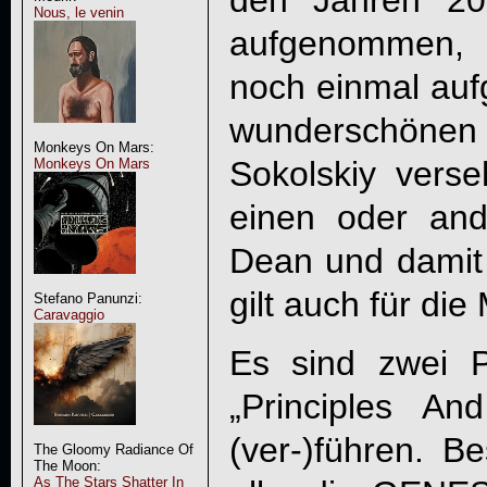
den Jahren 20
Nous, le venin
aufgenommen, 
noch einmal auf
wunderschön
Monkeys On Mars:
Sokolskiy verse
Monkeys On Mars
einen oder an
Dean und damit 
gilt auch für die
Stefano Panunzi:
Caravaggio
Es sind zwei 
„
Principles An
(ver-)führen. B
The Gloomy Radiance Of
The Moon:
As The Stars Shatter In