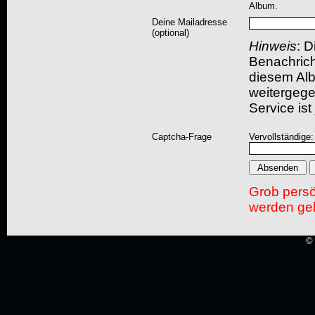
Album.
Deine Mailadresse
(optional)
Hinweis
: D
Benachric
diesem Albu
weitergegeb
Service ist
Captcha-Frage
Vervollständige:
Grob pers
werden gel
© 