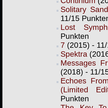
Continium
(20
Solitary San
11/15 Punkte
Lost Symph
Punkten
7
(2015) - 11
Spektra
(2016
Messages Fro
(2018) - 11/1
Echoes From
(Limited Edit
Punkten
The Key To 