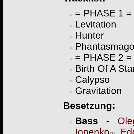
= PHASE 1 =
Levitation
Hunter
Phantasmago
= PHASE 2 =
Birth Of A Sta
Calypso
Gravitation
Besetzung:
Bass
-
Ole
Ionenko
,
Ed