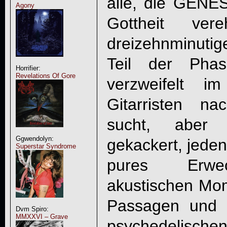
alle, die GENES
Agony
Gottheit ver
dreizehnminuti
Teil der Ph
Horrifier:
Revelations Of Gore
verzweifelt i
Gitarristen 
sucht, aber 
Ggwendolyn:
gekackert, jedenf
Superstar Syndrome
pures Erwec
akustischen Mo
Passagen und te
Dvm Spiro:
MMXXVI – Grave
psychedelischen