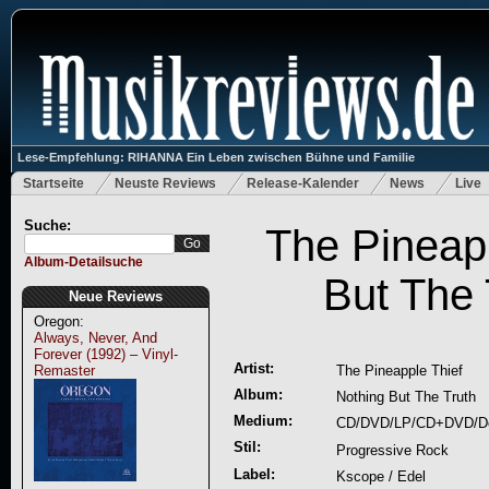
Lese-Empfehlung: RIHANNA Ein Leben zwischen Bühne und Familie
Startseite
Neuste Reviews
Release-Kalender
News
Live
Suche:
The Pineapp
Album-Detailsuche
But The 
Neue Reviews
Oregon:
Always, Never, And
Forever (1992) – Vinyl-
Artist:
Remaster
The Pineapple Thief
Album:
Nothing But The Truth
Medium:
CD/DVD/LP/CD+DVD/D
Stil:
Progressive Rock
Label:
Kscope / Edel