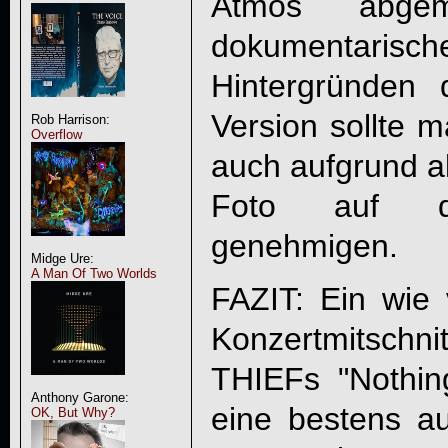
Atmos abgem
dokumentarisc
Hintergründen 
Version sollte m
Rob Harrison:
Overflow
auch aufgrund al
Foto auf de
genehmigen.
Midge Ure:
A Man Of Two Worlds
FAZIT: Ein wie
Konzertmitschn
THIEF
s "
Nothin
Anthony Garone:
eine bestens a
OK, But Why?