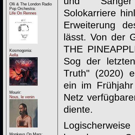
und Sänger
Olli & The London Radio
Pop Orchestra:
Solokarriere hin
Life On Rennes
Erweiterung d
lässt. Von der 
THE PINEAPPL
Kosmogonia:
Aella
Sog der letzte
Truth" (2020) e
ein im Frühjah
Mourir:
Netz verfügbare
Nous, le venin
diente.
Logischerweise
Monkeys On Mars: