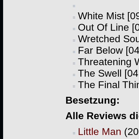
White Mist [0
Out Of Line [
Wretched Soul
Far Below [04
Threatening W
The Swell [04
The Final Thi
Besetzung:
Alle Reviews d
Little Man
(20