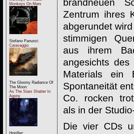
brandneuen 
Monkeys On Mars
Zentrum ihres 
abgerundet wird
stimmigen Que
Stefano Panunzi:
Caravaggio
aus ihrem Bac
angesichts des s
Materials ein 
The Gloomy Radiance Of
Spontaneität en
The Moon:
As The Stars Shatter In
Co. rocken tro
Agony
als in der Stud
Die vier CDs u
Horrifier: