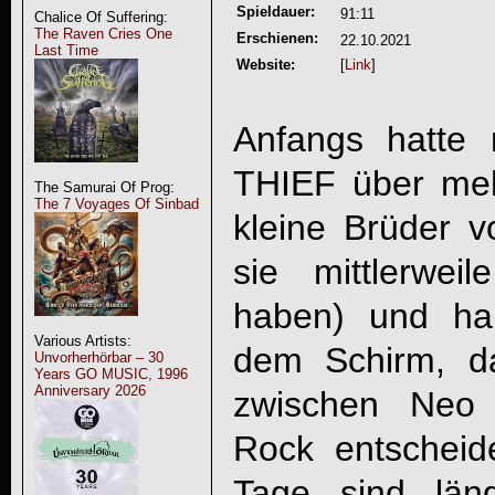
Spieldauer:
91:11
Chalice Of Suffering:
The Raven Cries One
Erschienen:
22.10.2021
Last Time
Website:
[
Link
]
Anfangs hatt
THIEF
über meh
The Samurai Of Prog:
The 7 Voyages Of Sinbad
kleine Brüder v
sie mittlerweil
haben) und hal
Various Artists:
dem Schirm, da
Unvorherhörbar – 30
Years GO MUSIC, 1996
Anniversary 2026
zwischen Neo 
Rock entscheid
Tage sind läng