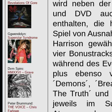
wird neben der
Revelations Of Gore
und DVD auch
enthalten, die 
Spiel von Ausn
Ggwendolyn:
Superstar Syndrome
Harrison gewäh
vier Bonustracks
während des Ev
Dvm Spiro:
plus ebenso v
MMXXVI – Grave
´Demons´, ´Brea
The Truth´ und 
jeweils im Su
Peter Brummund:
THE VOICE – Chris
Farlowe