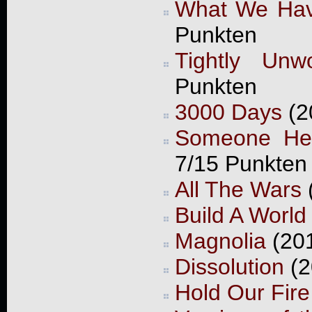
What We Ha
Punkten
Tightly Unw
Punkten
3000 Days
(2
Someone Her
7/15 Punkten
All The Wars
(
Build A World
Magnolia
(201
Dissolution
(2
Hold Our Fire