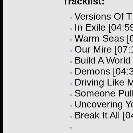
Tracklist:
Versions Of T
In Exile [04:5
Warm Seas [0
Our Mire [07:
Build A World
Demons [04:3
Driving Like 
Someone Pull
Uncovering Yo
Break It All [0