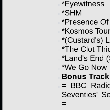
*Eyewitness
*SHM
*Presence Of
*Kosmos Tou
*(Custard's) 
*The Clot Thi
*Land's End (
*We Go Now
Bonus Track
= BBC Radio
Seventies' S
=