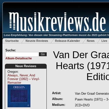
Lese-Empfehlung: Von diesen vier Streaming-Plattformen musst du 2023 gehört 
Startseite
Neuste Reviews
Release-Kalender
News
Live
Suche:
Van Der Gra
Album-Detailsuche
Hearts (1971
Neue Reviews
Oregon:
Editi
Always, Never, And
Forever (1992) – Vinyl-
Remaster
Artist:
Van Der Graaf Generato
Album:
Pawn Hearts (1971) – 3-
Medium:
2CD+DVD