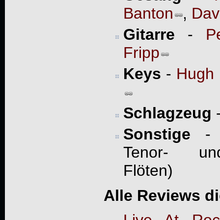
Banton
,
Dav
Gitarre
-
P
Fripp
Keys
-
Hugh 
Schlagzeug
Sonstige
- D
Tenor- und
Flöten)
Alle Reviews d
Live At Roc