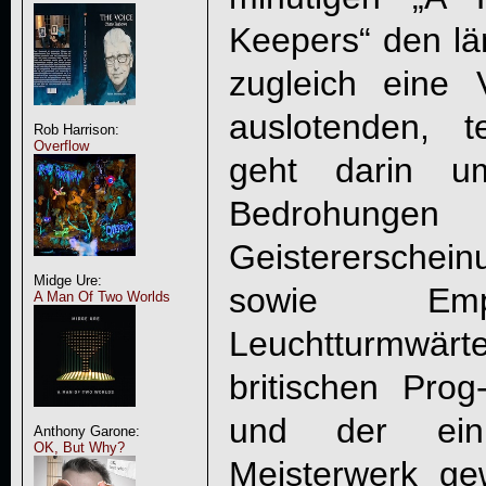
Keepers“ den lä
zugleich eine 
auslotenden, t
Rob Harrison:
Overflow
geht darin u
Bedroh
Geisterersche
Midge Ure:
sowie Empfi
A Man Of Two Worlds
Leuchtturmwärte
britischen Prog
und der ein
Anthony Garone:
OK, But Why?
Meisterwerk ge