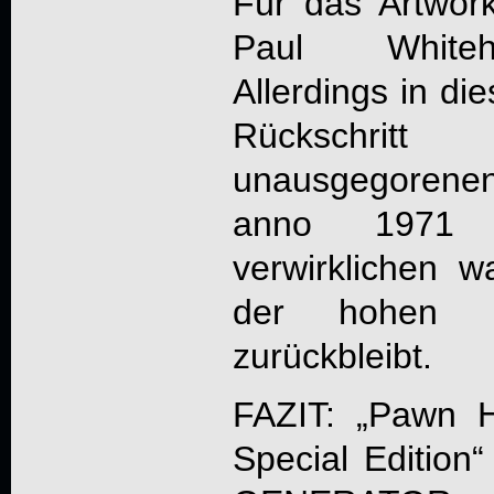
Für das Artwork
Paul Whitehe
Allerdings in di
Rückschrit
unausgegorene
anno 1971
verwirklichen wa
der hohen Q
zurückbleibt.
FAZIT: „
Pawn H
Special Edition
“