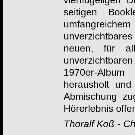
seitigen Book
umfangreiche
unverzichtbare
neuen, für 
unverzichtbare
1970er-Album 
herausholt und
Abmischung zug
Hörerlebnis offe
Thoralf Koß - C