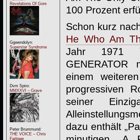
Revelations Of Gore
100 Prozent erfül
Schon kurz nac
He Who Am Th
Ggwendolyn:
Superstar Syndrome
Jahr 1971
GENERATOR
mi
einem weitere
Dvm Spiro:
progressiven R
MMXXVI – Grave
seiner Einzig
Alleinstellung
dazu enthält „P
Peter Brummund:
THE VOICE – Chris
minutigen „A 
Farlowe