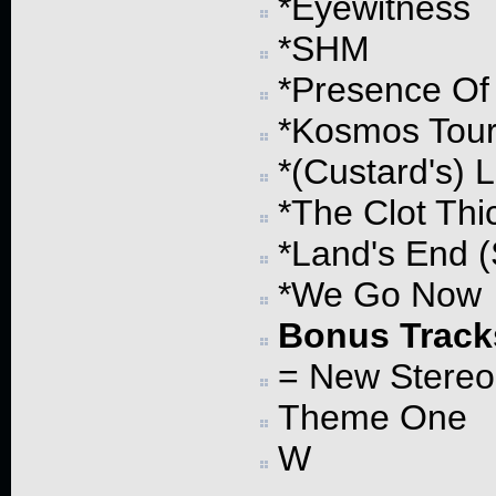
*Eyewitness
*SHM
*Presence Of
*Kosmos Tou
*(Custard's) 
*The Clot Thi
*Land's End (
*We Go Now
Bonus Track
= New Stereo
Theme One
W