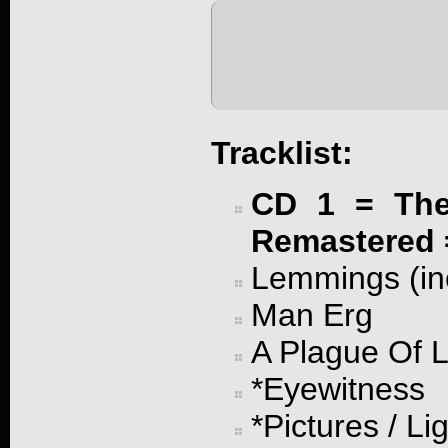
Tracklist:
CD 1 = The 
Remastered 
Lemmings (in
Man Erg
A Plague Of 
*Eyewitness
*Pictures / L