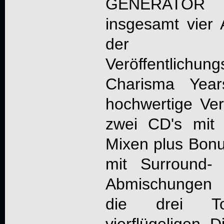
GENERATOR
i
insgesamt vier
der gr
Veröffentlic
Charisma Year
hochwertige Ver
zwei CD's mit 
Mixen plus Bonu
mit Surround- 
Abmischungen b
die drei To
vierflügeligen 