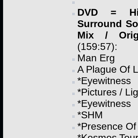
DVD = Hig
Surround So
Mix / Ori
(159:57):
Man Erg
A Plague Of 
*Eyewitness
*Pictures / L
*Eyewitness
*SHM
*Presence Of
*Kosmos Tou