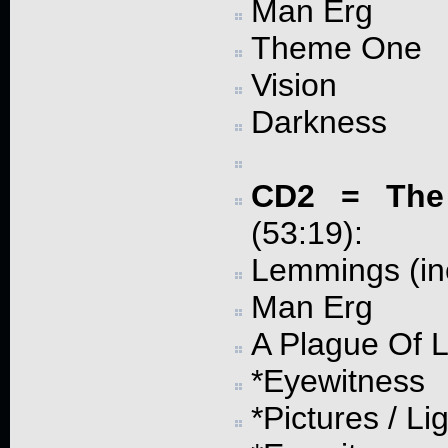
Man Erg
Theme One
Vision
Darkness
CD2 = The
(53:19):
Lemmings (in
Man Erg
A Plague Of 
*Eyewitness
*Pictures / L