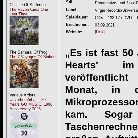
Stil:
Progressive- und Jazz-R
Chalice Of Suffering:
The Raven Cries One
Label:
Virgin Records/Universa
Last Time
Spieldauer:
CD's – 123:17 / DVD – 
Erschienen:
03.09.2021
Website:
[
Link
]
„Es ist fast 50
The Samurai Of Prog:
The 7 Voyages Of Sinbad
Hearts' i
veröffentlic
Monat, in d
Various Artists:
Mikroprozesso
Unvorherhörbar – 30
Years GO MUSIC, 1996
Anniversary 2026
kam. Sogar
Taschenrechne