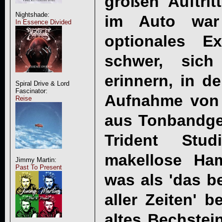
großen Auftri
Nightshade:
im Auto war
In Essence Divided
optionales Ex
schwer, sic
erinnern, in d
Spiral Drive & Lord
Fascinator:
Aufnahme von 
Reise
aus Tonbandge
Trident Stu
makellose H
Jimmy Martin:
Past To Present
was als 'das b
aller Zeiten' 
altes Bechstei