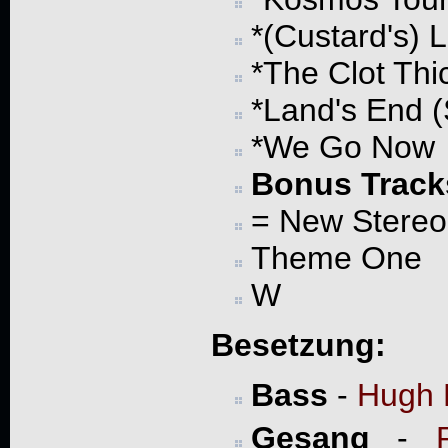
*(Custard's) 
*The Clot Thi
*Land's End (
*We Go Now
Bonus Track
= New Stereo
Theme One
W
Besetzung:
Bass
-
Hugh 
Gesang
-