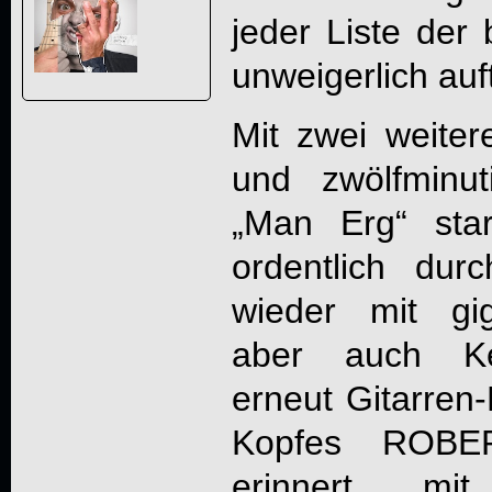
jeder Liste der
unweigerlich au
Mit zwei weiter
und zwölfminu
„Man Erg“ sta
ordentlich dur
wieder mit gi
aber auch Ke
erneut Gitarren
Kopfes ROBE
erinnert mit