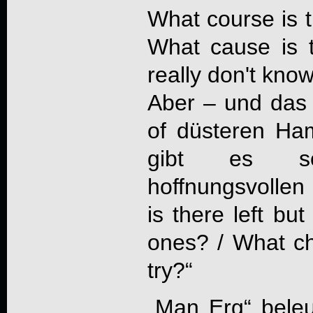
What course is t
What cause is th
really don't kno
Aber – und das 
of düsteren Ha
gibt es s
hoffnungsvollen
is there left but 
ones? / What cho
try?“
„Man Erg“ beleuc