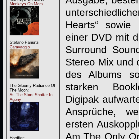
Monkeys On Mars
unterschiedli
Hearts“ sowie
einer DVD mit d
Stefano Panunzi:
Surround Soun
Caravaggio
Stereo Mix und 
des Albums so
starken Bookl
The Gloomy Radiance Of
The Moon:
As The Stars Shatter In
Digipak aufwart
Agony
Ansprüche, we
ersten Auskopp
Am The Only On
Horrifier: