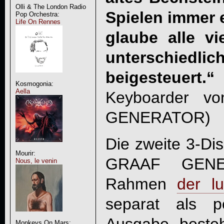
Olli & The London Radio
Spielen immer 
Pop Orchestra:
Life On Rennes
glaube alle v
unterschiedlic
beigesteuert.“
Kosmogonia:
Aella
Keyboarder 
GENERATOR
)
Die zweite 3-Di
Mourir:
GRAAF GENE
Nous, le venin
Rahmen
der l
separat als p
Ausgabe, beste
Monkeys On Mars: