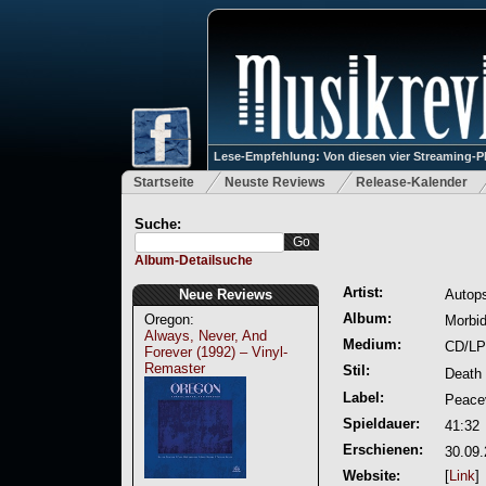
Lese-Empfehlung: Von diesen vier Streaming-P
Startseite
Neuste Reviews
Release-Kalender
Suche:
Album-Detailsuche
Artist:
Neue Reviews
Autop
Album:
Oregon:
Morbid
Always, Never, And
Medium:
CD/LP
Forever (1992) – Vinyl-
Remaster
Stil:
Death
Label:
Peacev
Spieldauer:
41:32
Erschienen:
30.09
Website:
[
Link
]