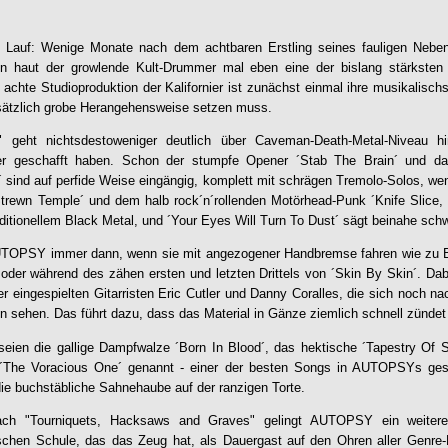
en Lauf: Wenige Monate nach dem achtbaren Erstling seines fauligen Neben
n haut der growlende Kult-Drummer mal eben eine der bislang stärksten
achte Studioproduktion der Kalifornier ist zunächst einmal ihre musikalisch
dsätzlich grobe Herangehensweise setzen muss.
" geht nichtsdestoweniger deutlich über Caveman-Death-Metal-Niveau 
er geschafft haben. Schon der stumpfe Opener ´Stab The Brain´ und da
´ sind auf perfide Weise eingängig, komplett mit schrägen Tremolo-Solos, 
Strewn Temple´ und dem halb rock´n´rollenden Motörhead-Punk ´Knife Slice,
raditionellem Black Metal, und ´Your Eyes Will Turn To Dust´ sägt beinahe sc
UTOPSY
immer dann, wenn sie mit angezogener Handbremse fahren wie zu Beg
 oder während des zähen ersten und letzten Drittels von ´Skin By Skin´. Da
r eingespielten Gitarristen Eric Cutler und Danny Coralles, die sich noch nac
en sehen. Das führt dazu, dass das Material in Gänze ziemlich schnell zündet
 seien die gallige Dampfwalze ´Born In Blood´, das hektische ´Tapestry Of S
´The Voracious One´ genannt - einer der besten Songs in
AUTOPSY
s ges
die buchstäbliche Sahnehaube auf der ranzigen Torte.
ach "Tourniquets, Hacksaws and Graves" gelingt
AUTOPSY
ein weitere
schen Schule, das das Zeug hat, als Dauergast auf den Ohren aller Genre-