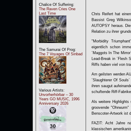
Chalice Of Suffering:
The Raven Cries One
Last Time
Chris Reifert hat ein
Bassist Greg Wilkinso
AUTOPSY
heraus. Die 
Relation zu ihrer grun
"
Morbidity Triumphant
eigentlich schon imm
The Samurai Of Prog:
´Maggots In The Mirror
The 7 Voyages Of Sinbad
Lead-Break in ´Flesh 
Riffs haben viel von t
Am geilsten werden
A
´Slaughterer Of Souls´
ihren saugut aufeinande
Various Artists:
schuftende Riff-Fabrik
Unvorherhörbar – 30
Years GO MUSIC, 1996
Als weitere Highlights
Anniversary 2026
groovende "Ohrwurm" 
Benscoter-Artwork ist 
FAZIT: Acht Jahre n
klassischen amerikani