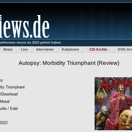
lattformen musst du 2023 gehört haben
News
Live
Interviews
Kolumnen
CD-Archiv
DVD-Arc
Autopsy: Morbidity Triumphant
(Review)
sy
ity Triumphant
/Download
 Metal
ille / Edel
.2022