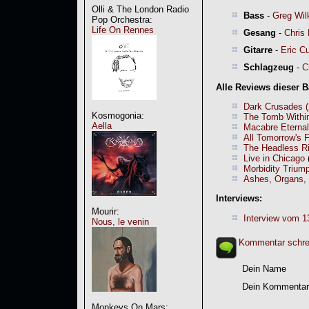
Olli & The London Radio
Bass
-
Greg Wil
Pop Orchestra:
Life On Rennes
Gesang
-
Chris 
Gitarre
-
Eric Cu
Schlagzeug
-
C
Alle Reviews dieser 
Dark Crusades 
Kosmogonia:
The Tomb Withi
Aella
Macabre Eternal
All Tomorrow's 
The Headless Ri
Live in Chicago
Morbidity Trium
Ashes, Organs, 
Interviews:
Mourir:
Interview vom 1
Nous, le venin
Kommentar schre
Dein Name
Dein Kommentar
Monkeys On Mars: