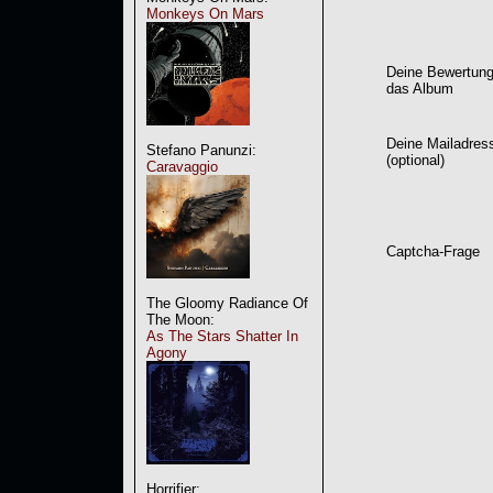
Monkeys On Mars
Deine Bewertung
das Album
Deine Mailadres
Stefano Panunzi:
(optional)
Caravaggio
Captcha-Frage
The Gloomy Radiance Of
The Moon:
As The Stars Shatter In
Agony
Horrifier: