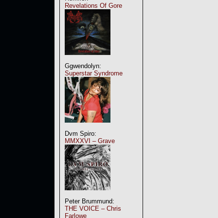
Revelations Of Gore
Ggwendolyn:
Superstar Syndrome
Dvm Spiro:
MMXXVI – Grave
Peter Brummund:
THE VOICE – Chris
Farlowe