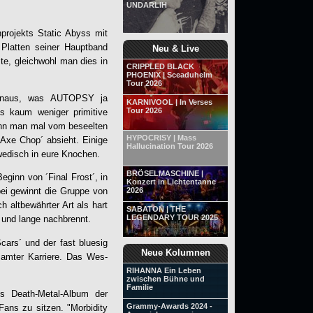
UNDARLIH
projekts Static Abyss mit
 Platten seiner Hauptband
Neu & Live
ste, gleichwohl man dies in
CRIPPLED BLACK
PHOENIX | Sceaduhelm
Tour 2026
hinaus, was
AUTOPSY
ja
KARNIVOOL | In Verses
Tour 2026
s kaum weniger primitive
wenn man mal vom beseelten
HYPOCRISY | Mass
 Axe Chop´ absieht. Einige
Hallucination Tour 2026
hwedisch in eure Knochen.
BRÖSELMASCHINE |
inn von ´Final Frost´, in
Konzert in Lichtentanne
2026
bei gewinnt die Gruppe von
h altbewährter Art als hart
SABATON | THE
LEGENDARY TOUR 2025
 und lange nachbrennt.
cars´ und der fast bluesig
Neue Kolumnen
amter Karriere. Das Wes-
RIHANNA Ein Leben
zwischen Bühne und
Familie
s Death-Metal-Album der
Grammy-Awards 2024 -
Fans zu sitzen. "
Morbidity