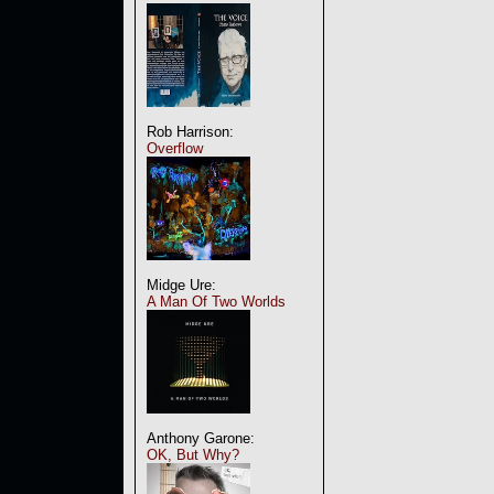
Rob Harrison:
Overflow
Midge Ure:
A Man Of Two Worlds
Anthony Garone:
OK, But Why?