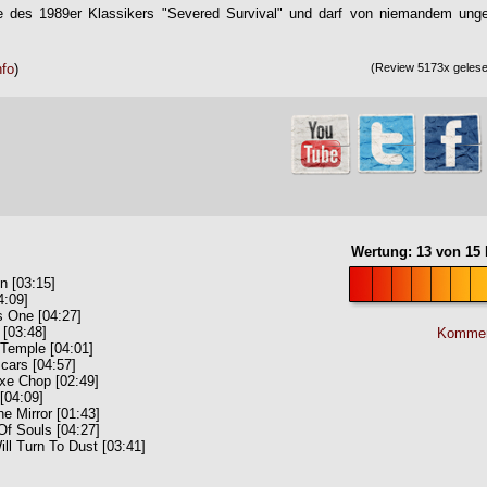
e des 1989er Klassikers "Severed Survival" und darf von niemandem ungeh
nfo
)
(Review 5173x gelesen
Wertung:
13
von
15
n [03:15]
4:09]
s One [04:27]
 [03:48]
Kommen
 Temple [04:01]
cars [04:57]
Axe Chop [02:49]
[04:09]
e Mirror [01:43]
Of Souls [04:27]
ll Turn To Dust [03:41]