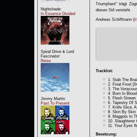
Triumphant
" trägt Züg
Nightshade:
diesen Stil versteht.
In Essence Divided
Andreas Schiffmann
(
I
Spiral Drive & Lord
Fascinator:
Reise
Tracklist:
1. Stab The Brai
2. Final Frost [0
3. The Voraciou
4. Born In Blood
5. Flesh Strewn
Jimmy Martin:
6. Tapestry Of S
Past To Present
7. Knife Slice, 
8. Skin By Skin 
9. Maggots In Th
10. Slaughterer 
11. Your Eyes Wi
Besetzung: