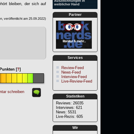
Auszeichnungen in
ört bleiben, der sich auf
weiblicher Hand
Partner
, veröffentlicht am
25.09.2022
)
Services
Review-Feed
Punkten [
?
]
News-Feed
Interview-Feed
Live-Review-Feed
tar schreiben
Statistiken
Reviews: 26035
Interviews: 621
News: 5531
Live-Rezis: 605
Wir