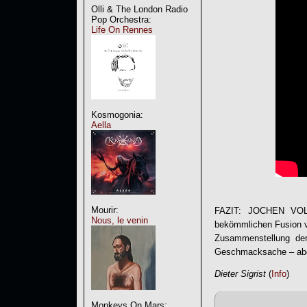
Olli & The London Radio
Pop Orchestra:
Life On Rennes
Kosmogonia:
Aella
Mourir:
FAZIT:
JOCHEN VO
Nous, le venin
bekömmlichen Fusion vo
Zusammenstellung der
Geschmacksache – aber
Dieter Sigrist
(
Info
)
Monkeys On Mars: