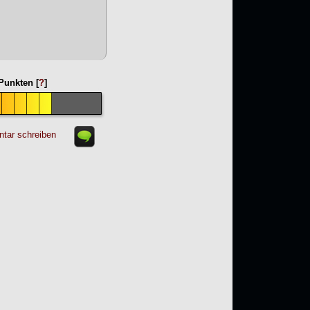
unkten [
?
]
tar schreiben