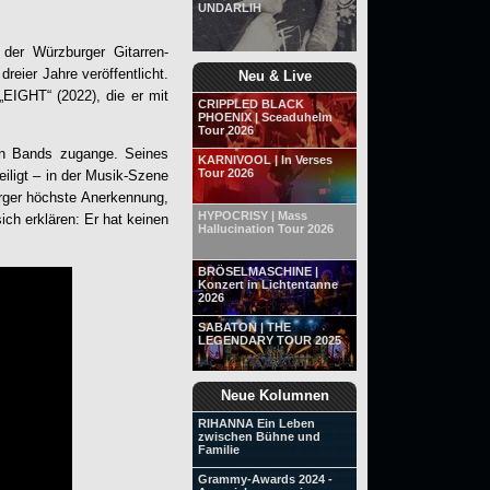
UNDARLIH
der Würzburger Gitarren-
eier Jahre veröffentlicht.
Neu & Live
„EIGHT“ (2022), die er mit
CRIPPLED BLACK
PHOENIX | Sceaduhelm
Tour 2026
en Bands zugange. Seines
KARNIVOOL | In Verses
Tour 2026
iligt – in der Musik-Szene
rger höchste Anerkennung,
HYPOCRISY | Mass
ich erklären: Er hat keinen
Hallucination Tour 2026
BRÖSELMASCHINE |
Konzert in Lichtentanne
2026
SABATON | THE
LEGENDARY TOUR 2025
Neue Kolumnen
RIHANNA Ein Leben
zwischen Bühne und
Familie
Grammy-Awards 2024 -