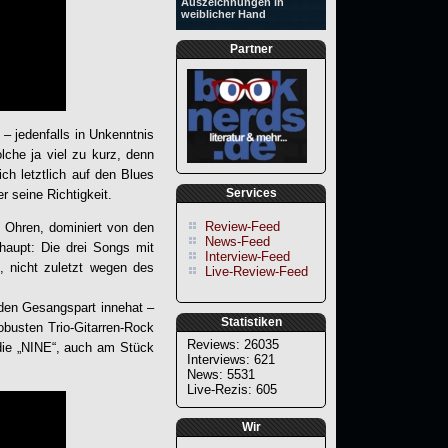
Auszeichnungen in
weiblicher Hand
Partner
– jedenfalls in Unkenntnis
lche ja viel zu kurz, denn
ch letztlich auf den Blues
Services
r seine Richtigkeit.
Review-Feed
e Ohren, dominiert von den
News-Feed
rhaupt: Die drei Songs mit
Interview-Feed
, nicht zuletzt wegen des
Live-Review-Feed
 den Gesangspart innehat –
Statistiken
usten Trio-Gitarren-Rock
Reviews: 26035
 die „NINE“, auch am Stück
Interviews: 621
News: 5531
Live-Rezis: 605
Wir