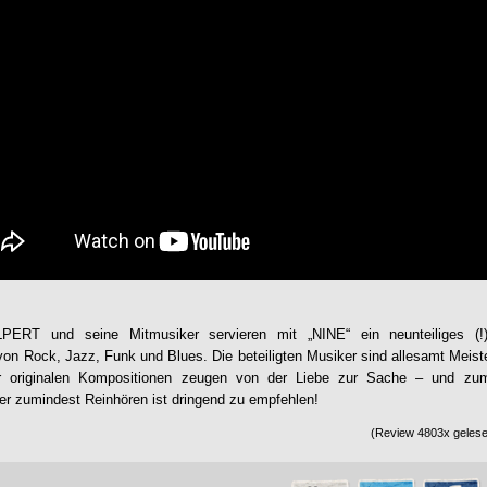
LPERT
und seine Mitmusiker servieren mit „NINE“ ein neunteiliges (!
n Rock, Jazz, Funk und Blues. Die beteiligten Musiker sind allesamt Meist
 originalen Kompositionen zeugen von der Liebe zur Sache – und zum 
 zumindest Reinhören ist dringend zu empfehlen!
(Review 4803x gelesen