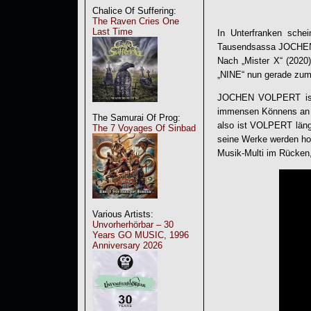
Chalice Of Suffering:
The Raven Cries One
Last Time
In Unterfranken sche
Tausendsassa
JOCHE
Nach „Mister X“ (2020)
„NINE“ nun gerade zum V
JOCHEN VOLPERT ist s
immensen Könnens an de
The Samurai Of Prog:
also ist VOLPERT läng
The 7 Voyages Of Sinbad
seine Werke werden hoch
Musik-Multi im Rücken,
Various Artists:
Unvorherhörbar – 30
Years GO MUSIC, 1996
Anniversary 2026