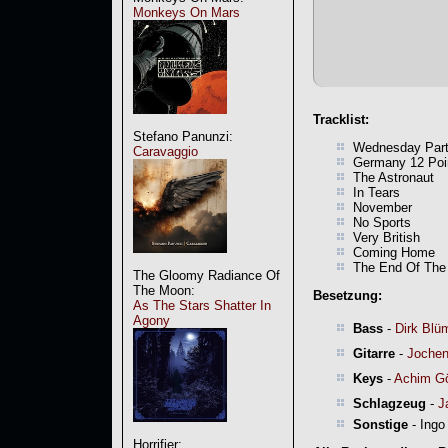
Monkeys On Mars
Tracklist:
Stefano Panunzi:
Wednesday Par
Caravaggio
Germany 12 Poi
The Astronaut
In Tears
November
No Sports
Very British
Coming Home
The End Of The
The Gloomy Radiance Of
The Moon:
Besetzung:
As The Stars Shatter In
Agony
Bass
-
Dirk Blü
Gitarre
-
Jochen
Keys
-
Achim G
Schlagzeug
-
J
Sonstige
- Ingo
Horrifier: