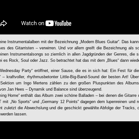
ine Instrumentalalben mit der Bezeichnung „Modern Blues Guitar“. Das kann 
es des Gitarristen – verwirren. Und vor allem greift die Bezeichnung als so
nen Instrumentalsongs so ziemlich in allen Jagdgründen der Genres, die si
ei es Rock, Soul oder Jazz. So betrachtet hat das mit dem „Blues“ dann wiede
„Wednesday Party“ eröffnet, einer Sause, die es in sich hat: Ein Fest für di
– kraftvoller, rhythmusbetonter Little-Big-Band-Sound der besten Art! Übe
r-Sektion um Ingo Mertens zählen zu den großen Pluspunkten des Albums
von Jan Hees – Dynamik und Balance sind überzeugend.
ming Home“ enthält das Album zwei schöne Balladen – bei denen die Gitarre
it „No Sports“ und „Germany 12 Points“ dagegen dem lupenreinen und rob
cht zuletzt die Abwechslung und die geschickt gewählte Abfolge der Tracks,
g werden lassen.