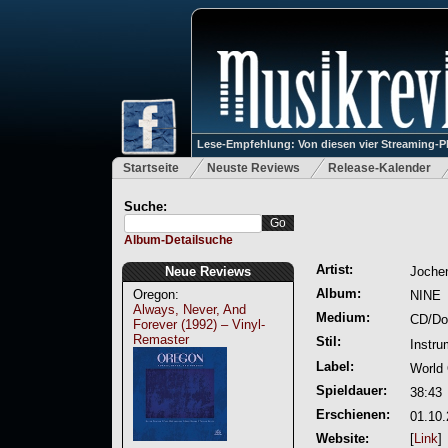
Lese-Empfehlung: Von diesen vier Streaming-P
Startseite
Neuste Reviews
Release-Kalender
Suche:
Album-Detailsuche
Artist:
Neue Reviews
Jochen
Album:
Oregon:
NINE
Always, Never, And
Medium:
CD/Do
Forever (1992) – Vinyl-
Remaster
Stil:
Instru
Label:
World 
Spieldauer:
38:43
Erschienen:
01.10
Website:
[
Link
]