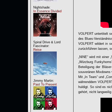
Nightshade:
In Essence Divided
VOLPERT untertitelt se
des Blues-Verständniss
Spiral Drive & Lord
VOLPERT wildert in sei
Fascinator:
zurückführen lassen, s
Reise
„NINE“ wird mit einer 
„Würzburg Funkyhorns“ 
Beteiligung der Bläse
souveränen Mixdowns 
Mit „In Tears“ und „Co
Jimmy Martin:
währenddem VOLPERT m
Past To Present
huldigt. So sind es ni
gehört, nicht langweili