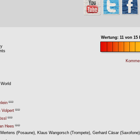
Wertung:
11
von
15
P
ty
nts
Kommen
 World
mlein
 Volpert
össl
an Hees
 Mertens (Posaune), Klaus Wangorsch (Trompete), Gerhard Cäsar (Saxofone)