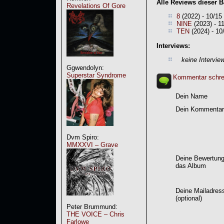
Alle Reviews dieser 
Revelations Of Gore
8
(2022) - 10/15
NINE
(2023) - 1
TEN
(2024) - 10
Interviews:
keine Intervie
Ggwendolyn:
Superstar Syndrome
Kommentar schre
Dein Name
Dein Kommentar
Dvm Spiro:
MMXXVI – Grave
Deine Bewertung
das Album
Deine Mailadres
(optional)
Peter Brummund:
THE VOICE – Chris
Farlowe