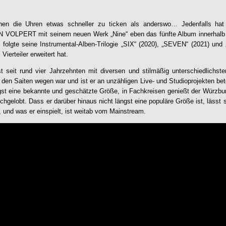
inen die Uhren etwas schneller zu ticken als anderswo… Jedenfalls hat 
N VOLPERT
mit seinem neuen Werk „Nine“ eben das fünfte Album innerhalb dr
 folgte seine Instrumental-Alben-Trilogie „SIX“ (2020), „SEVEN“ (2021) und 
ierteiler erweitert hat.
eit rund vier Jahrzehnten mit diversen und stilmäßig unterschiedlichst
n Saiten wegen war und ist er an unzähligen Live- und Studioprojekten bete
st eine bekannte und geschätzte Größe, in Fachkreisen genießt der Würzbu
gelobt. Dass er darüber hinaus nicht längst eine populäre Größe ist, lässt s
 und was er einspielt, ist weitab vom Mainstream.