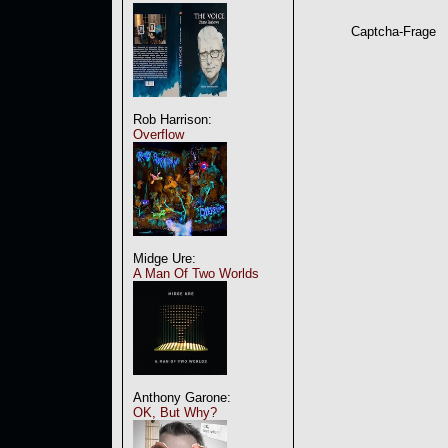
Captcha-Frage
Rob Harrison:
Overflow
Midge Ure:
A Man Of Two Worlds
Anthony Garone:
OK, But Why?