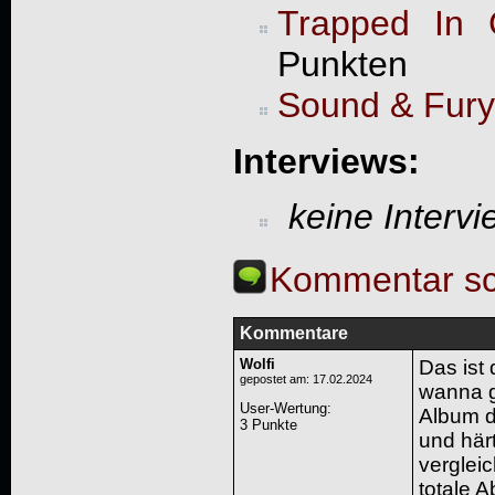
Trapped In 
Punkten
Sound & Fury
Interviews:
keine Interv
Kommentar sc
Kommentare
Wolfi
Das ist
gepostet am: 17.02.2024
wanna g
User-Wertung
:
Album d
3 Punkte
und här
vergleic
totale A