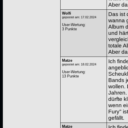
Aber das
Wolfi
Das ist
gepostet am: 17.02.2024
wanna g
User-Wertung
:
Album d
3 Punkte
und här
vergleic
totale A
Aber das
Matze
Ich find
gepostet am: 18.02.2024
angebli
User-Wertung
:
Scheukl
13 Punkte
Bands j
wollen. 
Jahren.
dürfte k
wenn ei
Fury" is
gefällt.
Matze
Ich find