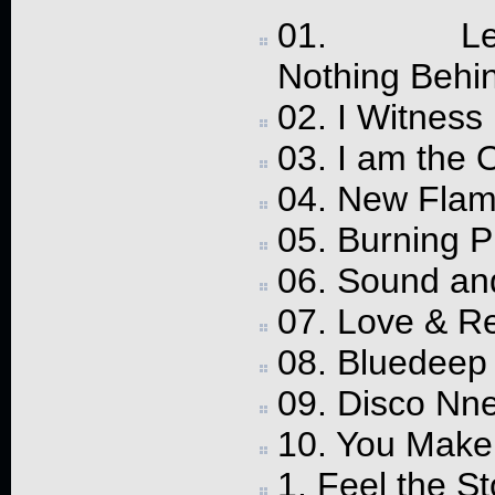
01. Le
Nothing Behi
02. I Witness
03. I am the 
04. New Fla
05. Burning P
06. Sound an
07. Love & Re
08. Bluedeep
09. Disco Nne
10. You Make
1. Feel the S