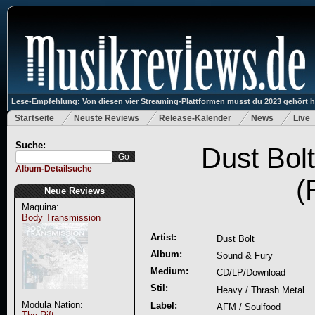
Lese-Empfehlung: Von diesen vier Streaming-Plattformen musst du 2023 gehört 
Startseite
Neuste Reviews
Release-Kalender
News
Live
Suche:
Dust Bol
Album-Detailsuche
(
Neue Reviews
Maquina:
Body Transmission
Artist:
Dust Bolt
Album:
Sound & Fury
Medium:
CD/LP/Download
Stil:
Heavy / Thrash Metal
Modula Nation:
Label:
AFM / Soulfood