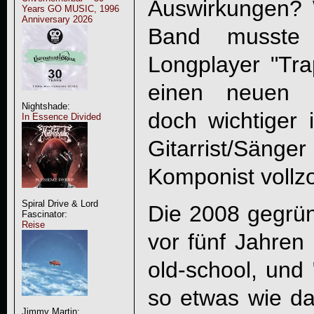
Auswirkungen? 
Years GO MUSIC, 1996
Anniversary 2026
Band musste 
Longplayer "Tr
einen neuen B
Nightshade:
doch wichtiger i
In Essence Divided
Gitarrist/Sän
Komponist vollz
Spiral Drive & Lord
Die 2008 gegrü
Fascinator:
Reise
vor fünf Jahren 
old-school, und 
so etwas wie da
Jimmy Martin: