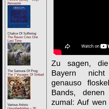
Remaster
Chalice Of Suffering:
The Raven Cries One
Last Time
Zu sagen, die
Bayern nicht
The Samurai Of Prog:
The 7 Voyages Of Sinbad
genauso floske
Bands, denen 
zumal: Auf wen
Various Artists:
Unvorherhörbar – 30