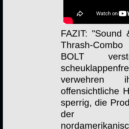
FAZIT: "
Sound 
Thrash-Combo 
BOLT
verst
scheuklappenf
verwehren 
offensichtliche 
sperrig, die Prod
der Main
nordamerikanis