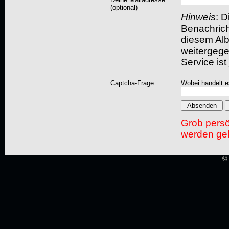
(optional)
Hinweis
: D
Benachric
diesem Albu
weitergegeb
Service ist
Captcha-Frage
Wobei handelt es
Grob pers
werden gel
© 