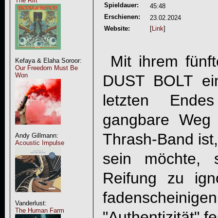
The Rift
Spieldauer:
45:48
Erschienen:
23.02.2024
Website:
[
Link
]
Mit ihrem fünft
Kefaya & Elaha Soroor:
Our Freedom Must Be
Won
DUST BOLT
ein
letzten Ende
gangbare Weg f
Thrash-Band ist,
Andy Gillmann:
Acoustic Impulse
sein möchte, s
Reifung zu ig
fadenschein
Vanderlust:
The Human Farm
"Authentizität" f