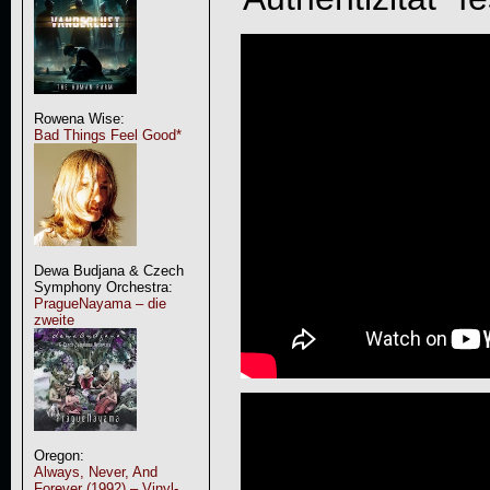
Rowena Wise:
Bad Things Feel Good*
Dewa Budjana & Czech
Symphony Orchestra:
PragueNayama – die
zweite
Oregon:
Always, Never, And
Forever (1992) – Vinyl-