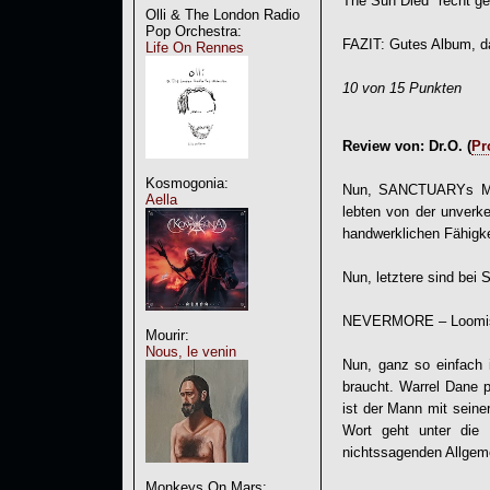
The Sun Died" recht ge
Olli & The London Radio
Pop Orchestra:
FAZIT: Gutes Album, das
Life On Rennes
10 von 15 Punkten
Review von: Dr.O. (
Pro
Kosmogonia:
Nun, SANCTUARYs Me
Aella
lebten von der unverk
handwerklichen Fähigke
Nun, letztere sind be
NEVERMORE – Loomis
Mourir:
Nous, le venin
Nun, ganz so einfach 
braucht. Warrel Dane
ist der Mann mit seine
Wort geht unter die 
nichtssagenden Allgeme
Monkeys On Mars: