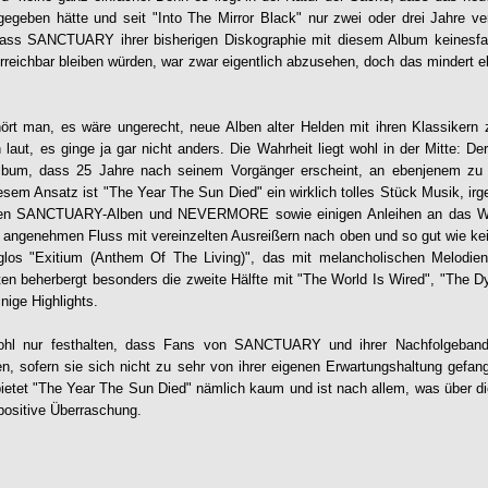
eben hätte und seit "Into The Mirror Black" nur zwei oder drei Jahre v
, dass SANCTUARY ihrer bisherigen Diskographie mit diesem Album keinesf
rreichbar bleiben würden, war zwar eigentlich abzusehen, doch das mindert e
rt man, es wäre ungerecht, neue Alben alter Helden mit ihren Klassikern z
aut, es ginge ja gar nicht anders. Die Wahrheit liegt wohl in der Mitte: Der
lbum, dass 25 Jahre nach seinem Vorgänger erscheint, an ebenjenem zu 
iesem Ansatz ist "The Year The Sun Died" ein wirklich tolles Stück Musik, ir
igen SANCTUARY-Alben und NEVERMORE sowie einigen Anleihen an das
 angenehmen Fluss mit vereinzelten Ausreißern nach oben und so gut wie ke
raglos "Exitium (Anthem Of The Living)", das mit melancholischen Melodie
ten beherbergt besonders die zweite Hälfte mit "The World Is Wired", "The D
nige Highlights.
 wohl nur festhalten, dass Fans von SANCTUARY und ihrer Nachfolgeband
en, sofern sie sich nicht zu sehr von ihrer eigenen Erwartungshaltung gef
bietet "The Year The Sun Died" nämlich kaum und ist nach allem, was über di
 positive Überraschung.