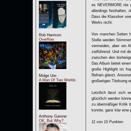
es NEVERMORE nie geg
allerdings festhalten
Dass die Klassiker une
Werks nicht.
Von manchen Seiten hö
Rob Harrison:
Overflow
Stelle werden Stimmen l
vermeiden, aber ein A
zielführend. Und mit d
zwischen den bisher
Das Album bietet einen
große Highlight ist f
Refrain glänzt. Ansons
Midge Ure:
A Man Of Two Worlds
großartigen Titelsong ei
Letztlich lässt sich
glücklich werden könn
zu übermäßiger Kritik 
konnte, ganz klar eine
Anthony Garone:
OK, But Why?
11 von 15 Punkten