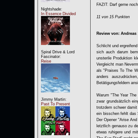
FAZIT: Darf gerne noc
Nightshade:
In Essence Divided
11 von 15 Punkten
Review von: Andreas 
Schlicht und ergreife
sich auch darum bem
Spiral Drive & Lord
Fascinator:
unsterile Produktion k
Reise
Vergleicht man Neverm
als "Praises To The W
anders auszudrücke
Betätigungsfeldern ansi
Warum "The Year The Su
Jimmy Martin:
zwar grundsätzlich ein
Past To Present
trotzdem schwer damit 
ein bisschen fehlt das
Der Opener "Arise And
letztlich genauso zu d
etwas ruhigere und mit