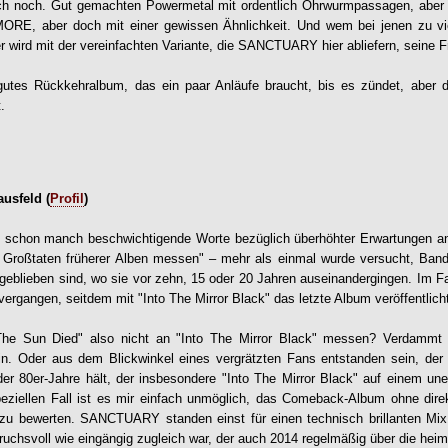
ch noch. Gut gemachten Powermetal mit ordentlich Ohrwurmpassagen, aber 
RE, aber doch mit einer gewissen Ähnlichkeit. Und wem bei jenen zu vie
er wird mit der vereinfachten Variante, die SANCTUARY hier abliefern, seine 
utes Rückkehralbum, das ein paar Anläufe braucht, bis es zündet, aber
.
usfeld (
Profil
)
es schon manch beschwichtigende Worte bezüglich überhöhter Erwartungen 
 Großtaten früherer Alben messen" – mehr als einmal wurde versucht, Ban
n geblieben sind, wo sie vor zehn, 15 oder 20 Jahren auseinandergingen. I
vergangen, seitdem mit "Into The Mirror Black" das letzte Album veröffentlich
he Sun Died" also nicht an "Into The Mirror Black" messen? Verdammt
sein. Oder aus dem Blickwinkel eines vergrätzten Fans entstanden sein, d
er 80er-Jahre hält, der insbesondere "Into The Mirror Black" auf einem uner
peziellen Fall ist es mir einfach unmöglich, das Comeback-Album ohne dire
 zu bewerten. SANCTUARY standen einst für einen technisch brillanten Mi
ruchsvoll wie eingängig zugleich war, der auch 2014 regelmäßig über die hei