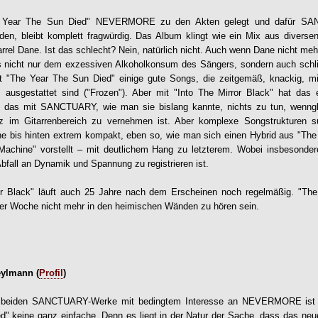
e Year The Sun Died" NEVERMORE zu den Akten gelegt und dafür SA
rden, bleibt komplett fragwürdig. Das Album klingt wie ein Mix aus div
el Dane. Ist das schlecht? Nein, natürlich nicht. Auch wenn Dane nicht meh
nicht nur dem exzessiven Alkoholkonsum des Sängers, sondern auch schl
et "The Year The Sun Died" einige gute Songs, die zeitgemäß, knackig, mit
 ausgestattet sind ("Frozen"). Aber mit "Into The Mirror Black" hat das 
 das mit SANCTUARY, wie man sie bislang kannte, nichts zu tun, wenngl
nz im Gitarrenbereich zu vernehmen ist. Aber komplexe Songstrukturen s
rne bis hinten extrem kompakt, eben so, wie man sich einen Hybrid aus "Th
achine" vorstellt – mit deutlichem Hang zu letzterem. Wobei insbesonder
Abfall an Dynamik und Spannung zu registrieren ist.
or Black" läuft auch 25 Jahre nach dem Erscheinen noch regelmäßig. "Th
iner Woche nicht mehr in den heimischen Wänden zu hören sein.
eylmann (
Profil
)
en beiden SANCTUARY-Werke mit bedingtem Interesse an NEVERMORE ist 
" keine ganz einfache. Denn es liegt in der Natur der Sache, dass das neue