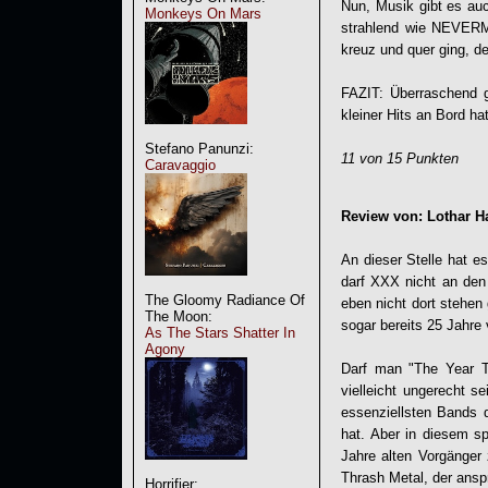
Nun, Musik gibt es au
Monkeys On Mars
strahlend wie NEVERMO
kreuz und quer ging, d
FAZIT: Überraschend g
kleiner Hits an Bord hat
Stefano Panunzi:
11 von 15 Punkten
Caravaggio
Review von: Lothar Ha
An dieser Stelle hat 
darf XXX nicht an den
The Gloomy Radiance Of
eben nicht dort stehe
The Moon:
sogar bereits 25 Jahre 
As The Stars Shatter In
Agony
Darf man "The Year T
vielleicht ungerecht 
essenziellsten Bands d
hat. Aber in diesem s
Jahre alten Vorgänger
Thrash Metal, der ansp
Horrifier: