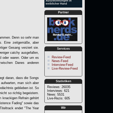
Auszeichnungen in
weiblicher Hand
Partner
usammen. Denn so sehr man
. Eine zeitgemäße, aber
tiger Gesang verziert sie.
Services
niger catchy ausgefallen,
Review-Feed
nd oder waren. Oder um es
News-Feed
zwischen Danes anderen
Interview-Feed
Live-Review-Feed
iegt daran, dass die Songs
Statistiken
n aufwarten, man sich aber
Reviews: 26035
dächtnis geblieben ist. So
Interviews: 621
cht so richtig begeistern.
News: 5531
m knackigen Refrain gehört
Live-Rezis: 605
xistence Fading" sowie das
Wir
Titeltrack endet "The Year