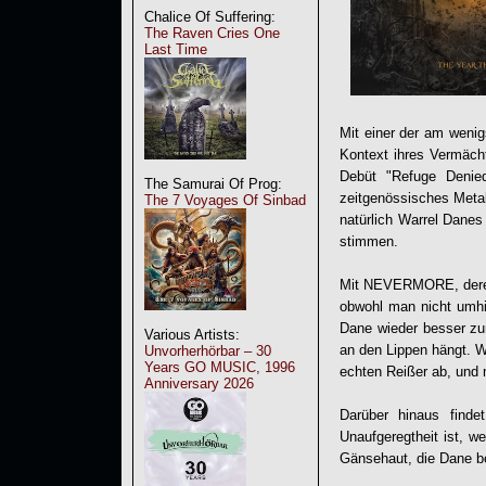
Chalice Of Suffering:
The Raven Cries One
Last Time
Mit einer der am weni
Kontext ihres Vermäch
Debüt "Refuge Denied
The Samurai Of Prog:
zeitgenössisches Meta
The 7 Voyages Of Sinbad
natürlich Warrel Danes
stimmen.
Mit NEVERMORE, deren 
obwohl man nicht umh
Dane wieder besser zu
Various Artists:
an den Lippen hängt. Wo
Unvorherhörbar – 30
Years GO MUSIC, 1996
echten Reißer ab, und 
Anniversary 2026
Darüber hinaus finde
Unaufgeregtheit ist, w
Gänsehaut, die Dane be