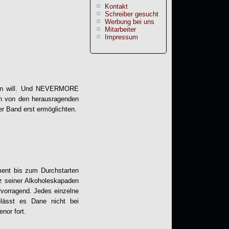
Kontakt
Schreiber gesucht
Werbung bei uns
Mitarbeiter
Impressum
an will. Und NEVERMORE
ch von den herausragenden
r Band erst ermöglichten.
ment bis zum Durchstarten
 seiner Alkoholeskapaden
rvorragend. Jedes einzelne
lässt es Dane nicht bei
nor fort.