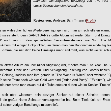
man sich weitestgehend überzeugt von "The Year T
etwas überraschenden Ausnahme.
Review von: Andreas Schiffmann (
Profil
)
gsten wahrscheinlichen Wiedervereinigungen wird man am schnellsten warm, 
tnisses stellt, denn SANCTUARYs dritte Album ist weder Sturm und Drang
" noch ein in Stein gemeißeltes Gesamtmeisterwerk wie "Into The Mir
l-Album mit einigen Eckpunkten, an denen man den Bandnamen eindeutig fes
 Stimme, die natürlich keine Himalajas mehr erklimmt, was nicht weiter schl
letztes Album ein unwürdiger Abgesang war, möchte man "The Year The Sun
inkommt. Ohne den Gitarren- und Schlagzeug-Fasching von Loomis bezieh
r Geltung, sodass man ihm gerade in "The World Is Wired" oder während "Q
 seine Texte nach wie vor Gold wert sind ("Arise And Purify", "Exitium"), wi
mitunter hätte man etwas auf die Tube drücken dürfen wie im Knaller "Frozen"
t sich aber wiederum kein einziger Stinker auf dieser Scheibe, deren
eil ein großer Name Schatten vorausgeworfen hat. Beim Titelstück am Ende i
i seiner vorigen Band lange missen ließ.