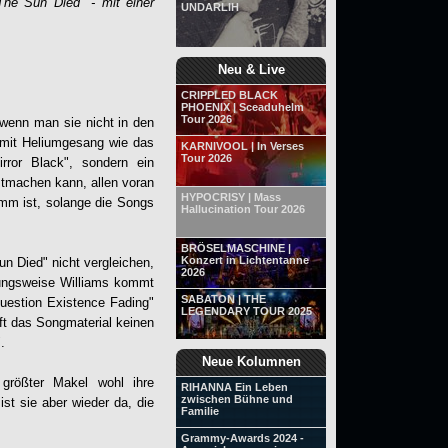
he Sun Died" - mit einer
UNDARLIH
Neu & Live
CRIPPLED BLACK
PHOENIX | Sceaduhelm
Tour 2026
wenn man sie nicht in den
 mit Heliumgesang wie das
KARNIVOOL | In Verses
Tour 2026
ror Black", sondern ein
tmachen kann, allen voran
HYPOCRISY | Mass
imm ist, solange die Songs
Hallucination Tour 2026
BRÖSELMASCHINE |
Konzert in Lichtentanne
 Died" nicht vergleichen,
2026
ungsweise Williams kommt
SABATON | THE
uestion Existence Fading"
LEGENDARY TOUR 2025
rft das Songmaterial keinen
.
Neue Kolumnen
 größter Makel wohl ihre
RIHANNA Ein Leben
zwischen Bühne und
st sie aber wieder da, die
Familie
Grammy-Awards 2024 -