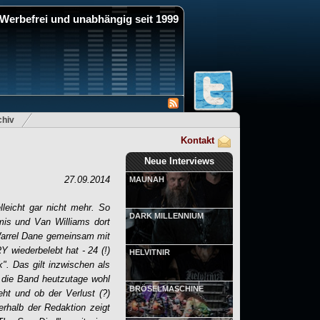
Werbefrei und unabhängig seit 1999
hiv
Kontakt
Neue Interviews
27.09.2014
MAUNAH
lleicht gar nicht mehr. So
DARK MILLENNIUM
mis und Van Williams dort
 Warrel Dane gemeinsam mit
wiederbelebt hat - 24 (!)
HELVITNIR
". Das gilt inzwischen als
h die Band heutzutage wohl
BRÖSELMASCHINE
ieht und ob der Verlust (?)
rhalb der Redaktion zeigt