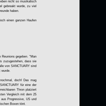
eben nicht so musikalisch
l gebreakt wurde, zu viel
Freunde haben.
 doch einen ganzen Haufen
an Reunions gegeben. "Man
ds zuzugestehen, dass sie
m Falle von SANCTUARY sind
t wurde.
 nochmal, doch! Das mag
er SANCTUARY für eine der
reichbaren Thron platziert
kten Vergleich mit dem 25
x aus Progressive, US und
mischen Boxen tönt.