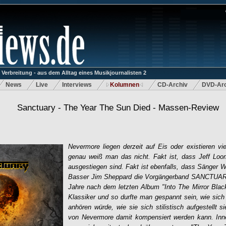
rbreitung - aus dem Alltag eines Musikjournalisten 2
News
Live
Interviews
Kolumnen
CD-Archiv
DVD-Arc
Sanctuary - The Year The Sun Died - Massen-Review
Nevermore liegen derzeit auf Eis oder existieren vie
genau weiß man das nicht. Fakt ist, dass Jeff Loo
ausgestiegen sind. Fakt ist ebenfalls, dass Sänger
Basser Jim Sheppard die Vorgängerband SANCTUARY 
Jahre nach dem letzten Album "Into The Mirror Black
Klassiker und so durfte man gespannt sein, wie sic
anhören würde, wie sie sich stilistisch aufgestellt s
von Nevermore damit kompensiert werden kann. Inne