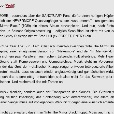
pp (
Profil
)
RE-, besonders aber der SANCTUARY-Fans dürfte einen heftigen Hüpfer
 sich der NEVERMORE-Quasivorgänger wieder zusammenrafft, um gemeins
Mirror Black" (1989) ein drittes Album einzuspielen. Und nun, nach fünf
den. In Beinahe-Originalbesetzung - lediglich Sean Blosl ist nicht mit von d
eben Lenny Rutledge nimmt Brad Hull (ex-FORCED ENTRY) ein.
 "The Year The Sun Died" stilistisch irgendwo zwischen "Into The Mirror B
ie, einer straighteren Version von "Nevermore" und der "In Memory"-E
sich ein paar Parallelen ausmachen. Letzendlich gilt allerdings: Mehr Hea
 Sound statt Kompressoren und Computerchips. Musik steht im Vordergrun
, in der das Gros der metallischen Klangerzeuger entweder totproduzierte Albe
 "retro" macht, dass es auch wieder unglaubwürdig und gar lächerlich w
noch das andere nötig, entscheiden sich also nicht für das Schwarz oder 
ischen. Und reichern all das mit Farben an.
 Musik dienlich, sondern auch der Transparenz des Sounds. Die Gitarren 
ng deutlich knackiger, das Schlagzeug wirkt differenzierter, vor allem ab
jener Sänger muss auf vorliegendem Werk nicht gegen eine künstlich erbaut
ch nicht zu erwarten, dass man "Into The Mirror Black" toppt. Muss auch nic