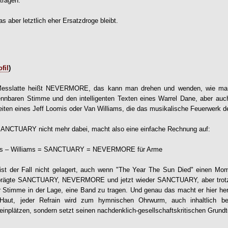
tragen.
 aber letztlich eher Ersatzdroge bleibt.
fil
)
sslatte heißt NEVERMORE, das kann man drehen und wenden, wie m
ennbaren Stimme und den intelligenten Texten eines Warrel Dane, aber au
iten eines Jeff Loomis oder Van Williams, die das musikalische Feuerwerk de
i SANCTUARY nicht mehr dabei, macht also eine einfache Rechnung auf:
 – Williams = SANCTUARY = NEVERMORE für Arme
ist der Fall nicht gelagert, auch wenn "The Year The Sun Died" einen Mo
 prägte SANCTUARY, NEVERMORE und jetzt wieder SANCTUARY, aber trotz
r Stimme in der Lage, eine Band zu tragen. Und genau das macht er hier he
Haut, jeder Refrain wird zum hymnischen Ohrwurm, auch inhaltlich be
inplätzen, sondern setzt seinen nachdenklich-gesellschaftskritischen Grundte