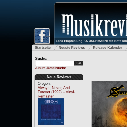
Lese-Empfehlung: O. USCHMANN: Mit Bitte um Ve
Startseite
Neuste Reviews
Release-Kalender
Suche:
Album-Detailsuche
Neue Reviews
Oregon:
Always, Never, And
Forever (1992) – Vinyl-
Remaster