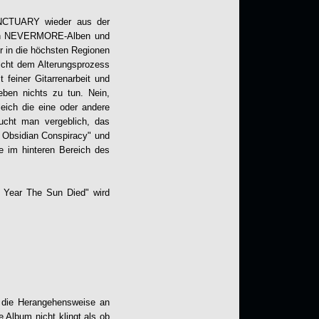
NCTUARY wieder aus der
ersen NEVERMORE-Alben und
r in die höchsten Regionen
icht dem Alterungsprozess
 feiner Gitarrenarbeit und
eben nichts zu tun. Nein,
eich die eine oder andere
ucht man vergeblich, das
e Obsidian Conspiracy" und
e im hinteren Bereich des
e Year The Sun Died" wird
die Herangehensweise an
 Album nicht klingt als ob