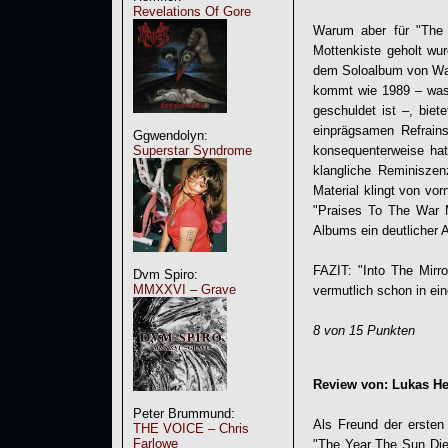
Revelations Of Gore
Warum aber für "Th
Mottenkiste geholt wu
dem Soloalbum von Warr
kommt wie 1989 – was 
geschuldet ist –, biet
einprägsamen Refrains
Ggwendolyn:
Superstar Syndrome
konsequenterweise hat
klangliche Reminisze
Material klingt von vo
"Praises To The War M
Albums ein deutlicher 
FAZIT: "Into The Mirr
Dvm Spiro:
MMXXVI – Grave
vermutlich schon in e
8 von 15 Punkten
Review von: Lukas H
Peter Brummund:
Als Freund der erst
THE VOICE – Chris
Farlowe
"The Year The Sun Died