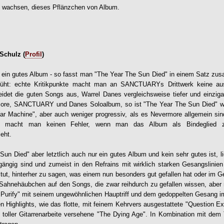
h wachsen, dieses Pflänzchen von Album.
Schulz (
Profil
)
nd ein gutes Album - so fasst man "The Year The Sun Died" in einem Satz z
üht: echte Kritikpunkte macht man an SANCTUARYs Drittwerk keine aus
leidet die guten Songs aus, Warrel Danes vergleichsweise tiefer und einzigar
ore, SANCTUARY und Danes Soloalbum, so ist "The Year The Sun Died" we
ar Machine", aber auch weniger progressiv, als es Nevermore allgemein si
n, macht man keinen Fehler, wenn man das Album als Bindeglied 
eht.
n Died" aber letztlich auch nur ein gutes Album und kein sehr gutes ist, l
gängig sind und zumeist in den Refrains mit wirklich starken Gesangslinie
tut, hinterher zu sagen, was einem nun besonders gut gefallen hat oder im Ge
 Sahnehäubchen auf den Songs, die zwar reihdurch zu gefallen wissen, aber ni
 Purify" mit seinem ungewöhnlichen Hauptriff und dem gedoppelten Gesang i
en Highlights, wie das flotte, mit feinem Kehrvers ausgestattete "Question E
 toller Gitarrenarbeite versehene "The Dying Age". In Kombination mit dem 