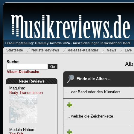
Lese-Empfehlung: Grammy-Awards 2024 - Auszeichnungen in weiblicher Hand
Startseite
Neuste Reviews
Release-Kalender
News
Live
Suche:
Alb
Album-Detailsuche
Finde alle Alben ...
Neue Reviews
Maquina:
... der Band oder des Künstlers
Body Transmission
... welche die Zeichenkette
Modula Nation: