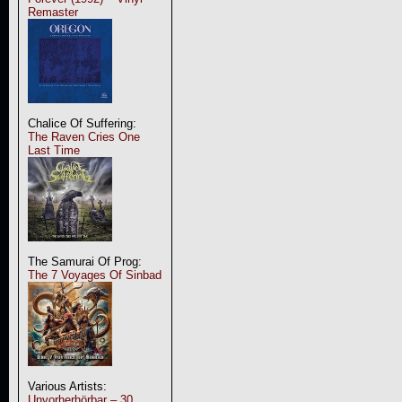
Remaster
Chalice Of Suffering:
The Raven Cries One
Last Time
The Samurai Of Prog:
The 7 Voyages Of Sinbad
Various Artists:
Unvorherhörbar – 30