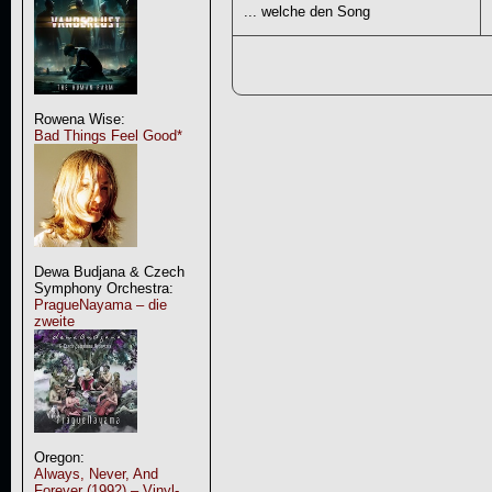
... welche den Song
Rowena Wise:
Bad Things Feel Good*
Dewa Budjana & Czech
Symphony Orchestra:
PragueNayama – die
zweite
Oregon:
Always, Never, And
Forever (1992) – Vinyl-