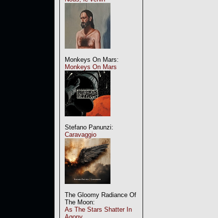
Monkeys On Mars:
Monkeys On Mars
Stefano Panunzi:
Caravaggio
The Gloomy Radiance Of
The Moon:
As The Stars Shatter In
Agony