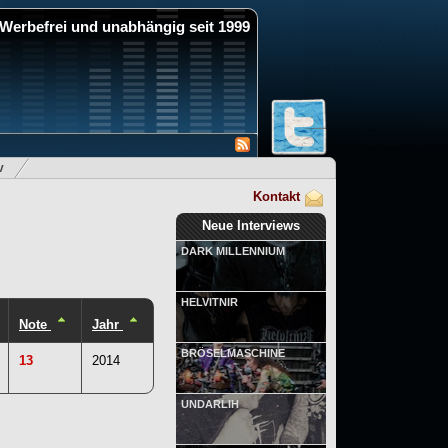
Werbefrei und unabhängig seit 1999
v
Kontakt
Neue Interviews
DARK MILLENNIUM
HELVITNIR
Note
Jahr
BRÖSELMASCHINE
13
2014
UNDARLIH