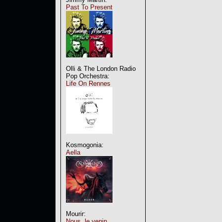
Past To Present
Olli & The London Radio
Pop Orchestra:
Life On Rennes
Kosmogonia:
Aella
Mourir:
Nous, le venin