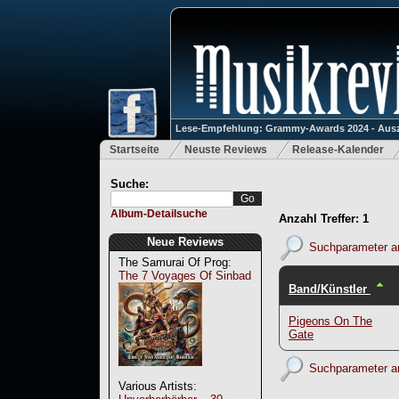
Lese-Empfehlung: Grammy-Awards 2024 - Ausz
Startseite
Neuste Reviews
Release-Kalender
Suche:
Album-Detailsuche
Anzahl Treffer: 1
Neue Reviews
Suchparameter a
The Samurai Of Prog:
The 7 Voyages Of Sinbad
Band/Künstler
Pigeons On The
Gate
Suchparameter a
Various Artists: