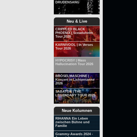
DRUDENSANG
Neu & Live
CRIPPLED BLACK
PHOENIX | Sceaduhelm
Tour 2026
KARNIVOOL | In Verses
Tour 2026
HYPOCRISY | Mass
Hallucination Tour 2026
BRÖSELMASCHINE |
Konzert in Lichtentanne
2026
SABATON | THE
LEGENDARY TOUR 2025
Neue Kolumnen
RIHANNA Ein Leben
zwischen Bühne und
Familie
Grammy-Awards 2024 -