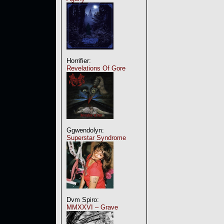
Horrifier:
Revelations Of Gore
Ggwendolyn:
Superstar Syndrome
Dvm Spiro:
MMXXVI – Grave