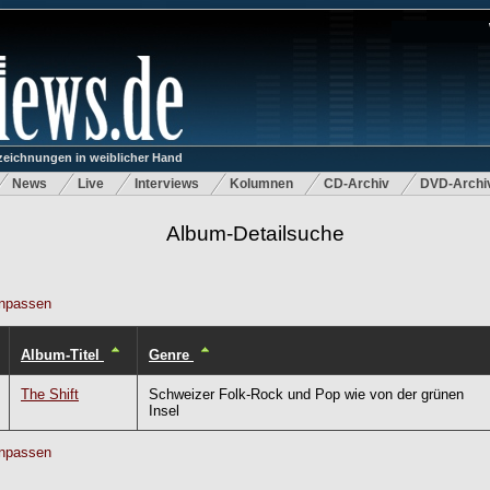
eichnungen in weiblicher Hand
News
Live
Interviews
Kolumnen
CD-Archiv
DVD-Archi
Album-Detailsuche
npassen
Album-Titel
Genre
The Shift
Schweizer Folk-Rock und Pop wie von der grünen
Insel
npassen