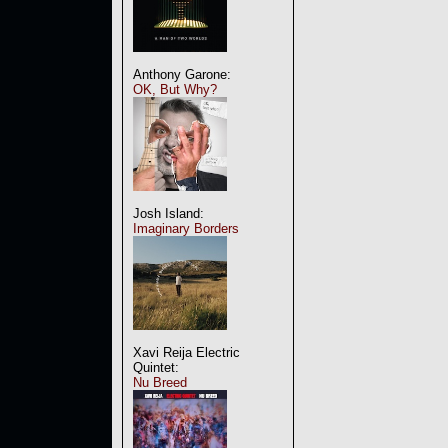
Anthony Garone:
OK, But Why?
Josh Island:
Imaginary Borders
Xavi Reija Electric
Quintet:
Nu Breed