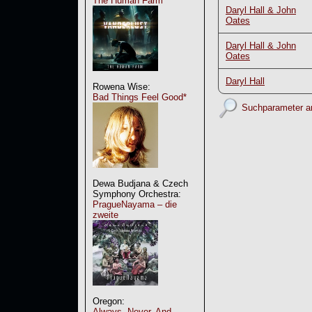
The Human Farm
Daryl Hall & John
Oates
Daryl Hall & John
Oates
Daryl Hall
Rowena Wise:
Bad Things Feel Good*
Suchparameter a
Dewa Budjana & Czech
Symphony Orchestra:
PragueNayama – die
zweite
Oregon:
Always, Never, And