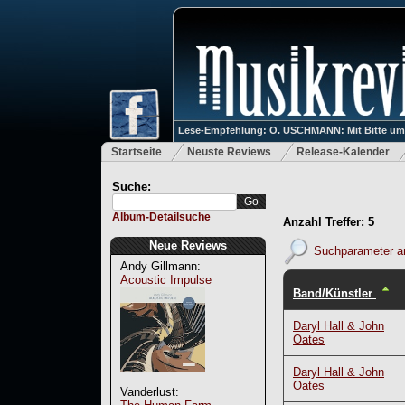
Lese-Empfehlung: O. USCHMANN: Mit Bitte um Ve
Startseite
Neuste Reviews
Release-Kalender
Suche:
Album-Detailsuche
Anzahl Treffer: 5
Neue Reviews
Suchparameter a
Andy Gillmann:
Acoustic Impulse
Band/Künstler
Daryl Hall & John
Oates
Daryl Hall & John
Oates
Vanderlust: