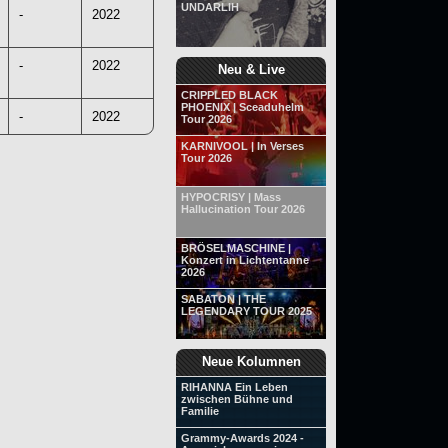
UNDARLIH
-
2022
-
2022
Neu & Live
CRIPPLED BLACK
PHOENIX | Sceaduhelm
-
2022
Tour 2026
KARNIVOOL | In Verses
Tour 2026
HYPOCRISY | Mass
Hallucination Tour 2026
BRÖSELMASCHINE |
Konzert in Lichtentanne
2026
SABATON | THE
LEGENDARY TOUR 2025
Neue Kolumnen
RIHANNA Ein Leben
zwischen Bühne und
Familie
Grammy-Awards 2024 -