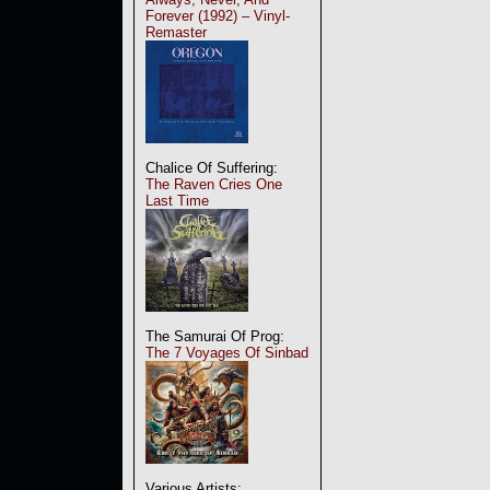
Forever (1992) – Vinyl-
Remaster
Chalice Of Suffering:
The Raven Cries One
Last Time
The Samurai Of Prog:
The 7 Voyages Of Sinbad
Various Artists: