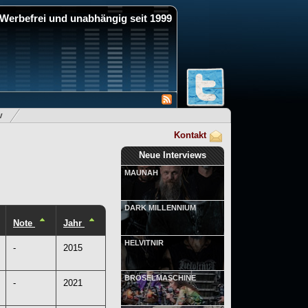
Werbefrei und unabhängig seit 1999
v
Kontakt
Neue Interviews
MAUNAH
DARK MILLENNIUM
Note
Jahr
HELVITNIR
-
2015
BRÖSELMASCHINE
-
2021