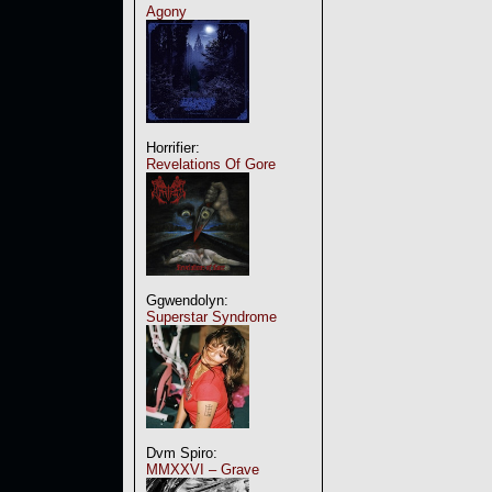
Agony
Horrifier:
Revelations Of Gore
Ggwendolyn:
Superstar Syndrome
Dvm Spiro:
MMXXVI – Grave