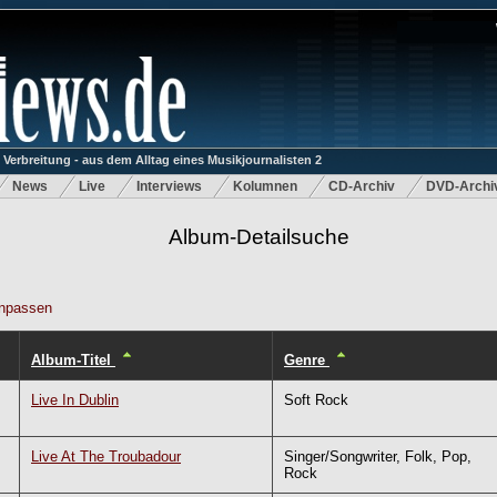
rbreitung - aus dem Alltag eines Musikjournalisten 2
News
Live
Interviews
Kolumnen
CD-Archiv
DVD-Archi
Album-Detailsuche
npassen
Album-Titel
Genre
Live In Dublin
Soft Rock
Live At The Troubadour
Singer/Songwriter, Folk, Pop,
Rock