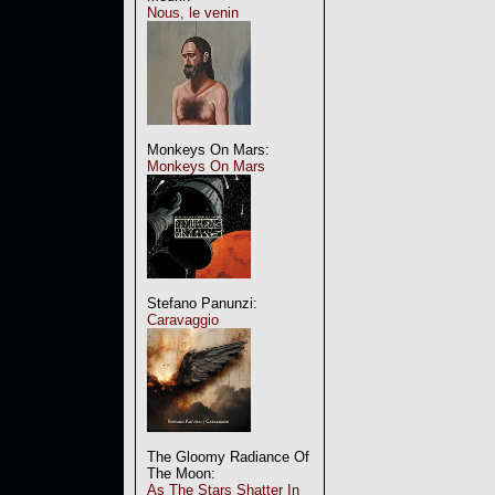
Nous, le venin
Monkeys On Mars:
Monkeys On Mars
Stefano Panunzi:
Caravaggio
The Gloomy Radiance Of
The Moon:
As The Stars Shatter In