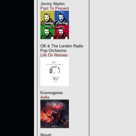
Jimmy Martin:
Past To Present
Olli & The London Radio
Pop Orchestra:
Life On Rennes
Kosmogonia:
Aella
Mourir: