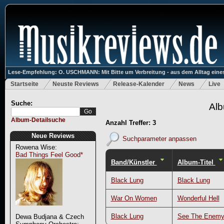
Lese-Empfehlung: O. USCHMANN: Mit Bitte um Verbreitung - aus dem Alltag eines
Startseite
Neuste Reviews
Release-Kalender
News
Live
Suche:
Alb
Album-Detailsuche
Anzahl Treffer: 3
Neue Reviews
Suchparameter anpassen
Rowena Wise:
Bad Things Feel Good*
Band/Künstler
Album-Titel
Black Lung
Black Lung
War On Women
Wonderful Hell
Black Lung
See The Enem
Dewa Budjana & Czech