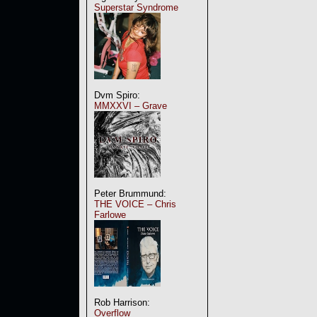
Superstar Syndrome
Dvm Spiro:
MMXXVI – Grave
Peter Brummund:
THE VOICE – Chris
Farlowe
Rob Harrison:
Overflow