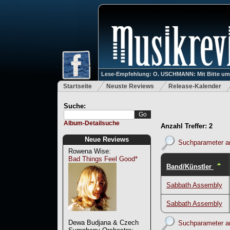
Lese-Empfehlung: O. USCHMANN: Mit Bitte um Ve
Startseite
Neuste Reviews
Release-Kalender
Suche:
Album-Detailsuche
Anzahl Treffer: 2
Neue Reviews
Suchparameter a
Rowena Wise:
Bad Things Feel Good*
Band/Künstler
Sabbath Assembly
Sabbath Assembly
Dewa Budjana & Czech
Suchparameter a