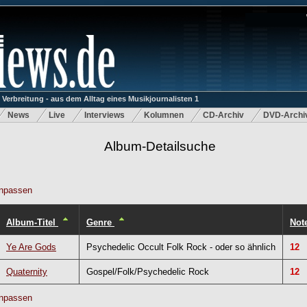
rbreitung - aus dem Alltag eines Musikjournalisten 1
News
Live
Interviews
Kolumnen
CD-Archiv
DVD-Archi
Album-Detailsuche
npassen
Album-Titel
Genre
Not
Ye Are Gods
Psychedelic Occult Folk Rock - oder so ähnlich
12
Quaternity
Gospel/Folk/Psychedelic Rock
12
npassen