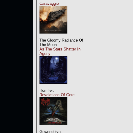
Caravaggio
The Gloomy Radiance Of
The Moon:
As The Stars Shatter In
Agony
Horrifier:
Revelations Of Gore
Ggwendolyn: