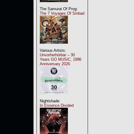
The Samurai Of Prog:
The 7 Voyages Of Sinbad
Various Artists:
Unvorherhörbar – 30
Years GO MUSIC, 1996
Anniversary 2026
Nightshade:
In Essence Divided