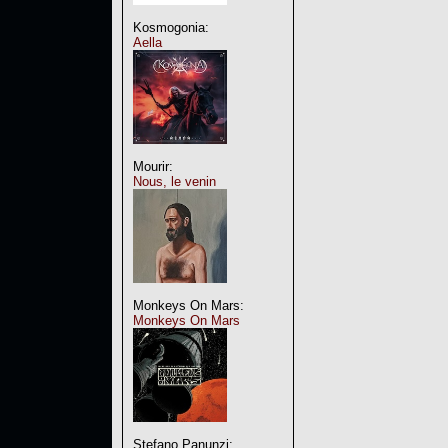
Kosmogonia:
Aella
Mourir:
Nous, le venin
Monkeys On Mars:
Monkeys On Mars
Stefano Panunzi: