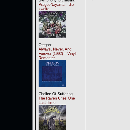
Symphony Orchestra:
PragueNayama – die
zweite
Oregon:
Always, Never, And
Forever (1992) – Vinyl-
Remaster
Chalice Of Suffering:
The Raven Cries One
Last Time