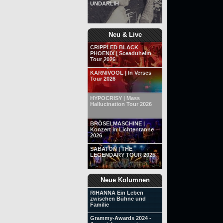
UNDARLIH
Neu & Live
CRIPPLED BLACK
PHOENIX | Sceaduhelm
Tour 2026
KARNIVOOL | In Verses
Tour 2026
HYPOCRISY | Mass
Hallucination Tour 2026
BRÖSELMASCHINE |
Konzert in Lichtentanne
2026
SABATON | THE
LEGENDARY TOUR 2025
Neue Kolumnen
RIHANNA Ein Leben
zwischen Bühne und
Familie
Grammy-Awards 2024 -