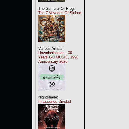
The Samurai Of Prog:
The 7 Voyages Of Sinbad
Various Artists:
Unvorherhörbar – 30
Years GO MUSIC, 1996
Anniversary 2026
Nightshade:
In Essence Divided