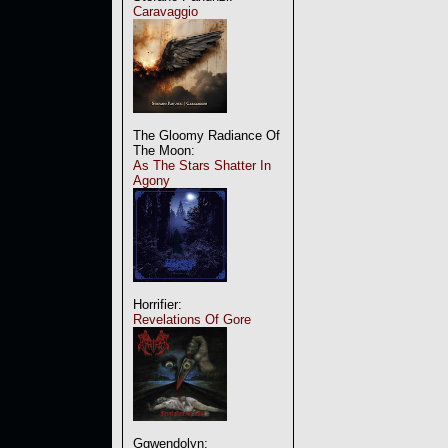
Caravaggio
The Gloomy Radiance Of
The Moon:
As The Stars Shatter In
Agony
Horrifier:
Revelations Of Gore
Ggwendolyn: