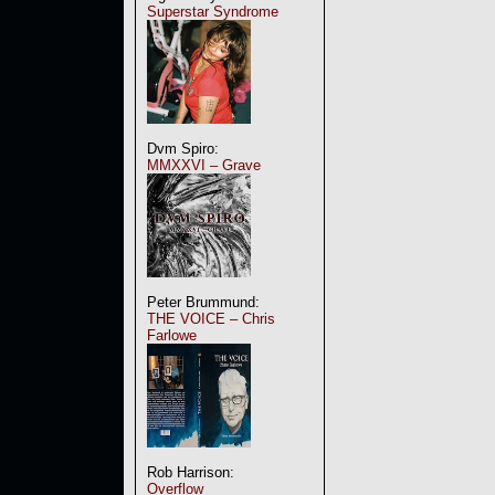
Superstar Syndrome
Dvm Spiro:
MMXXVI – Grave
Peter Brummund:
THE VOICE – Chris
Farlowe
Rob Harrison:
Overflow