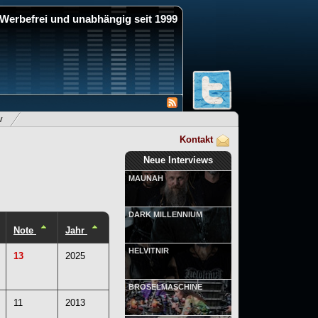
Werbefrei und unabhängig seit 1999
v
Kontakt
Neue Interviews
MAUNAH
DARK MILLENNIUM
Note
Jahr
HELVITNIR
13
2025
BRÖSELMASCHINE
11
2013