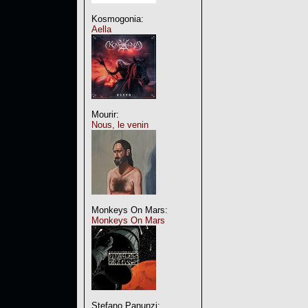
Kosmogonia:
Aella
Mourir:
Nous, le venin
Monkeys On Mars:
Monkeys On Mars
Stefano Panunzi: