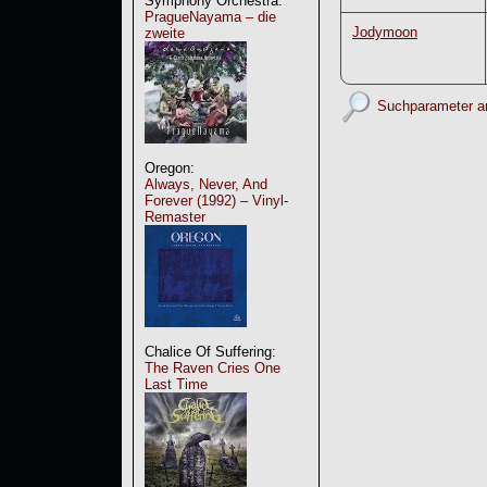
Symphony Orchestra:
PragueNayama – die
Jodymoon
zweite
Suchparameter a
Oregon:
Always, Never, And
Forever (1992) – Vinyl-
Remaster
Chalice Of Suffering:
The Raven Cries One
Last Time