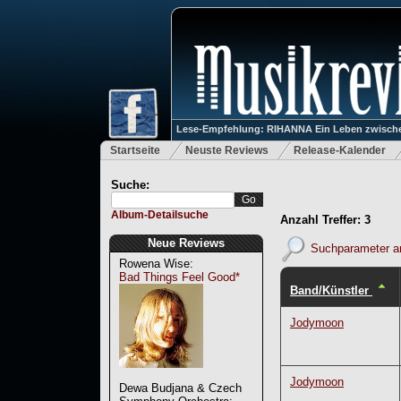
Lese-Empfehlung: RIHANNA Ein Leben zwische
Startseite
Neuste Reviews
Release-Kalender
Suche:
Album-Detailsuche
Anzahl Treffer: 3
Neue Reviews
Suchparameter a
Rowena Wise:
Bad Things Feel Good*
Band/Künstler
Jodymoon
Jodymoon
Dewa Budjana & Czech