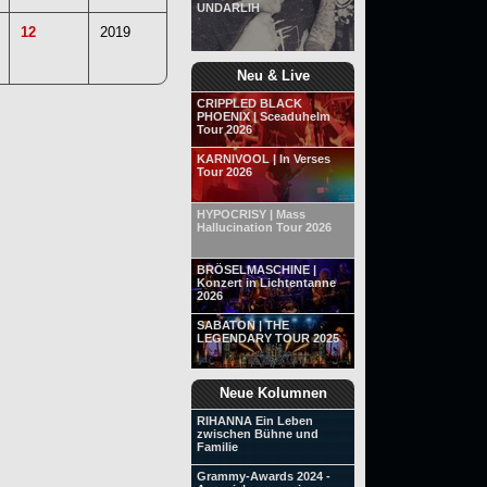
UNDARLIH
12
2019
Neu & Live
CRIPPLED BLACK
PHOENIX | Sceaduhelm
Tour 2026
KARNIVOOL | In Verses
Tour 2026
HYPOCRISY | Mass
Hallucination Tour 2026
BRÖSELMASCHINE |
Konzert in Lichtentanne
2026
SABATON | THE
LEGENDARY TOUR 2025
Neue Kolumnen
RIHANNA Ein Leben
zwischen Bühne und
Familie
Grammy-Awards 2024 -