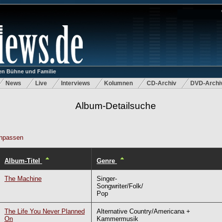
n Bühne und Familie
News
Live
Interviews
Kolumnen
CD-Archiv
DVD-Archi
Album-Detailsuche
npassen
Album-Titel
Genre
The Machine
Singer-
Songwriter/Folk/
Pop
The Life You Never Planned
Alternative Country/Americana +
On
Kammermusik