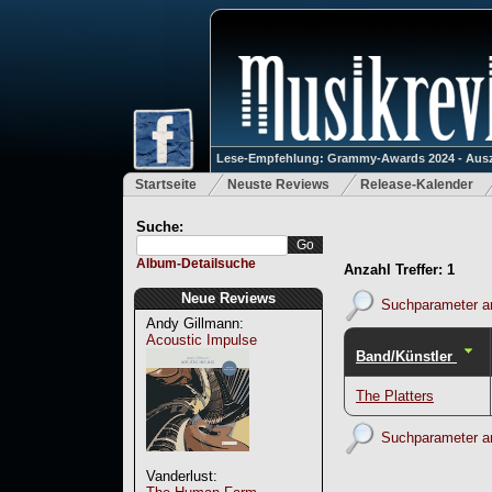
Lese-Empfehlung: Grammy-Awards 2024 - Ausz
Startseite
Neuste Reviews
Release-Kalender
Suche:
Album-Detailsuche
Anzahl Treffer: 1
Neue Reviews
Suchparameter a
Andy Gillmann:
Acoustic Impulse
Band/Künstler
The Platters
Suchparameter a
Vanderlust: