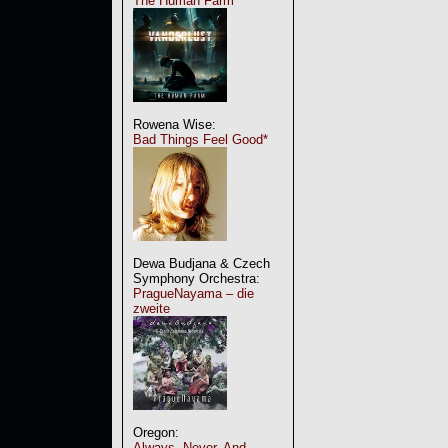
The Human Farm
Rowena Wise:
Bad Things Feel Good*
Dewa Budjana & Czech
Symphony Orchestra:
PragueNayama – die
zweite
Oregon:
Always, Never, And