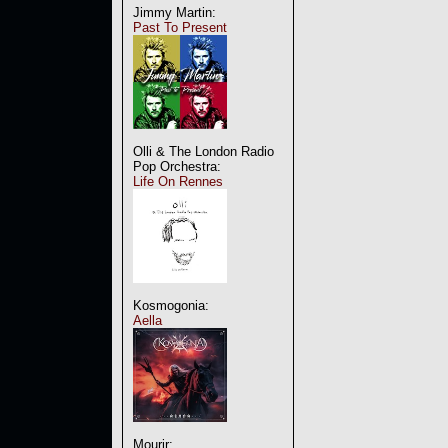
Jimmy Martin:
Past To Present
Olli & The London Radio
Pop Orchestra:
Life On Rennes
Kosmogonia:
Aella
Mourir: