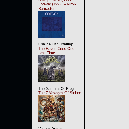
Forever (1992) – Vinyl-
Remaster
Chalice Of Suffering:
The Raven Cries One
Last Time
The Samurai Of Prog:
The 7 Voyages Of Sinbad
Various Artists: