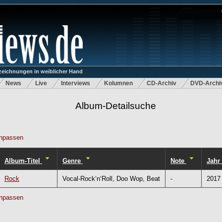
eichnungen in weiblicher Hand
News
Live
Interviews
Kolumnen
CD-Archiv
DVD-Archi
Album-Detailsuche
npassen
Album-Titel
Genre
Note
Jahr
Rock
Vocal-Rock‘n‘Roll, Doo Wop, Beat
-
2017
npassen