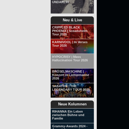
UNDARLIH
Neu & Live
CRIPPLED BLACK
PHOENIX | Sceaduhelm
Tour 2026
KARNIVOOL | In Verses
Tour 2026
HYPOCRISY | Mass
Hallucination Tour 2026
BRÖSELMASCHINE |
Konzert in Lichtentanne
2026
SABATON | THE
LEGENDARY TOUR 2025
Neue Kolumnen
RIHANNA Ein Leben
zwischen Bühne und
Familie
Grammy-Awards 2024 -