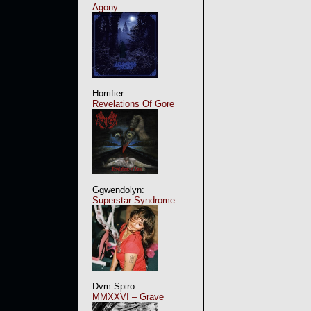
Agony
Horrifier:
Revelations Of Gore
Ggwendolyn:
Superstar Syndrome
Dvm Spiro:
MMXXVI – Grave