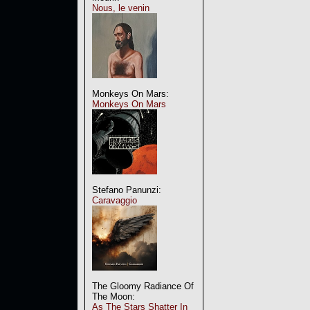
Nous, le venin
Monkeys On Mars:
Monkeys On Mars
Stefano Panunzi:
Caravaggio
The Gloomy Radiance Of
The Moon:
As The Stars Shatter In