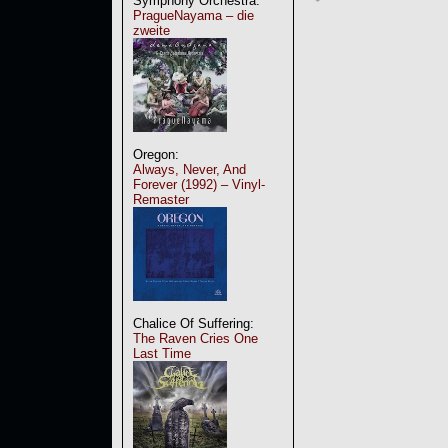
Symphony Orchestra:
PragueNayama – die
zweite
Oregon:
Always, Never, And
Forever (1992) – Vinyl-
Remaster
Chalice Of Suffering:
The Raven Cries One
Last Time