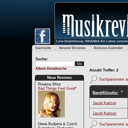
Lese-Empfehlung: RIHANNA Ein Leben zwische
Startseite
Neuste Reviews
Release-Kalender
Suche:
Album-Detailsuche
Anzahl Treffer: 2
Neue Reviews
Suchparameter a
Rowena Wise:
Bad Things Feel Good*
Band/Künstler
Jacob Karlzon
Jacob Karlzon
Dewa Budjana & Czech
Suchparameter a