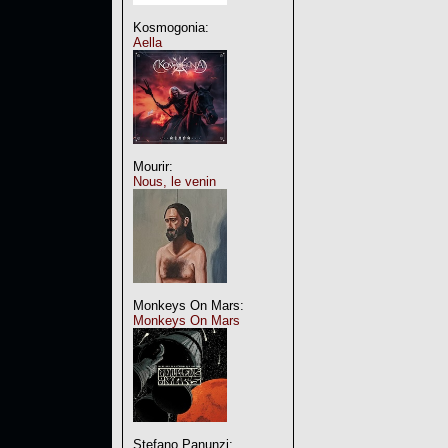
Kosmogonia:
Aella
Mourir:
Nous, le venin
Monkeys On Mars:
Monkeys On Mars
Stefano Panunzi: