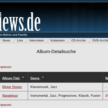
n Bühne und Familie
News
Live
Interviews
Kolumnen
CD-Archiv
DVD-Archi
Album-Detailsuche
npassen
Album-Titel
Genre
N
Winter Stories
Klaviermusik, Jazz
-
Wanderlust
Instrumental, Jazz, Progressives, Klassik, Fusion
1
npassen