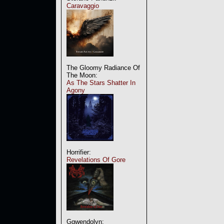
Caravaggio
The Gloomy Radiance Of
The Moon:
As The Stars Shatter In
Agony
Horrifier:
Revelations Of Gore
Ggwendolyn: