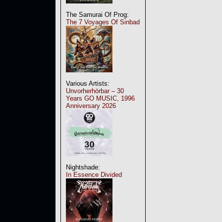
The Samurai Of Prog:
The 7 Voyages Of Sinbad
Various Artists:
Unvorherhörbar – 30
Years GO MUSIC, 1996
Anniversary 2026
Nightshade:
In Essence Divided