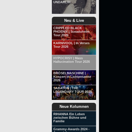
UNDARLIH
Neu & Live
CRIPPLED BLACK
PHOENIX | Sceaduhelm
Tour 2026
KARNIVOOL | In Verses
Tour 2026
HYPOCRISY | Mass
Hallucination Tour 2026
BRÖSELMASCHINE |
Konzert in Lichtentanne
2026
SABATON | THE
LEGENDARY TOUR 2025
Neue Kolumnen
RIHANNA Ein Leben
zwischen Bühne und
Familie
Grammy-Awards 2024 -