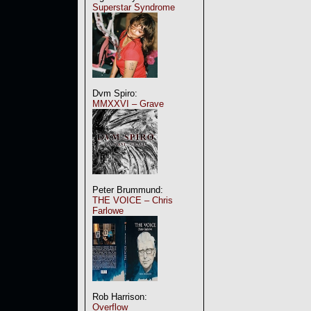
Superstar Syndrome
Dvm Spiro:
MMXXVI – Grave
Peter Brummund:
THE VOICE – Chris
Farlowe
Rob Harrison:
Overflow