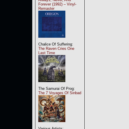
Forever (1992) – Vinyl-
Remaster
Chalice Of Suffering:
The Raven Cries One
Last Time
The Samurai Of Prog:
The 7 Voyages Of Sinbad
Various Artists: