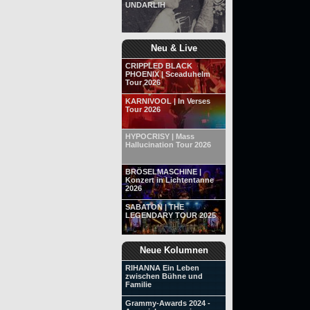
UNDARLIH
Neu & Live
CRIPPLED BLACK
PHOENIX | Sceaduhelm
Tour 2026
KARNIVOOL | In Verses
Tour 2026
HYPOCRISY | Mass
Hallucination Tour 2026
BRÖSELMASCHINE |
Konzert in Lichtentanne
2026
SABATON | THE
LEGENDARY TOUR 2025
Neue Kolumnen
RIHANNA Ein Leben
zwischen Bühne und
Familie
Grammy-Awards 2024 -