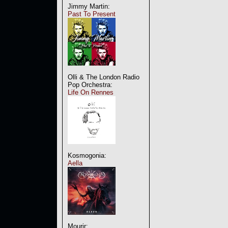
Jimmy Martin:
Past To Present
Olli & The London Radio
Pop Orchestra:
Life On Rennes
Kosmogonia:
Aella
Mourir: