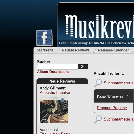
Lese-Empfehlung: RIHANNA Ein Leben zwische
Startseite
Neuste Reviews
Release-Kalender
Suche:
Album-Detailsuche
Anzahl Treffer: 1
Neue Reviews
Suchparameter a
Andy Gillmann:
Acoustic Impulse
Band/Künstler
Propane Propane
Suchparameter a
Vanderlust: