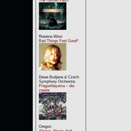
The Human Farm
Rowena Wise:
Bad Things Feel Good*
Dewa Budjana & Czech
Symphony Orchestra:
PragueNayama – die
zweite
Oregon:
Always, Never, And