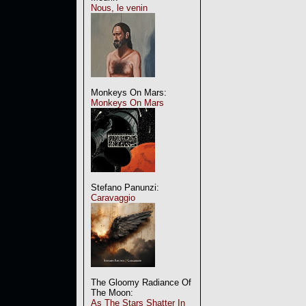
Nous, le venin
Monkeys On Mars:
Monkeys On Mars
Stefano Panunzi:
Caravaggio
The Gloomy Radiance Of
The Moon:
As The Stars Shatter In