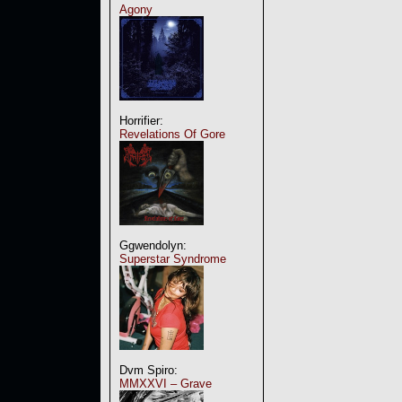
Agony
Horrifier:
Revelations Of Gore
Ggwendolyn:
Superstar Syndrome
Dvm Spiro:
MMXXVI – Grave