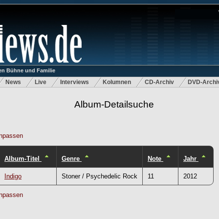
n Bühne und Familie
News
Live
Interviews
Kolumnen
CD-Archiv
DVD-Archi
Album-Detailsuche
npassen
Album-Titel
Genre
Note
Jahr
Indigo
Stoner / Psychedelic Rock
11
2012
npassen