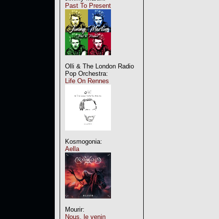
Past To Present
Olli & The London Radio
Pop Orchestra:
Life On Rennes
Kosmogonia:
Aella
Mourir:
Nous, le venin