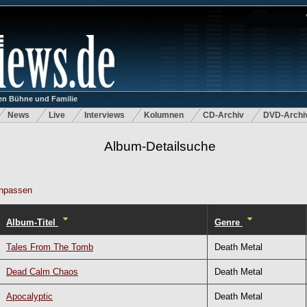
n Bühne und Familie
News
Live
Interviews
Kolumnen
CD-Archiv
DVD-Archi
Album-Detailsuche
npassen
Album-Titel
Genre
Tales From The Tomb
Death Metal
Dead Calm Chaos
Death Metal
Apocalyptic
Death Metal