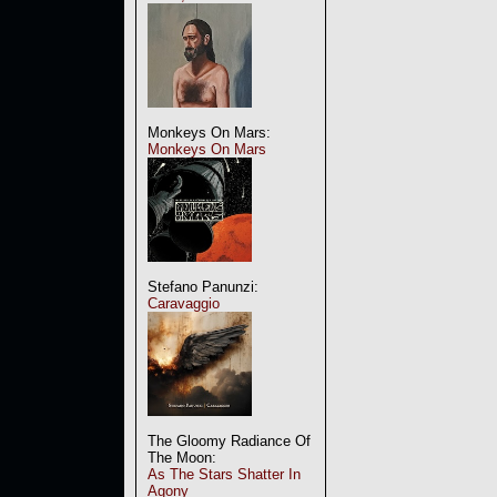
Monkeys On Mars:
Monkeys On Mars
Stefano Panunzi:
Caravaggio
The Gloomy Radiance Of
The Moon:
As The Stars Shatter In
Agony