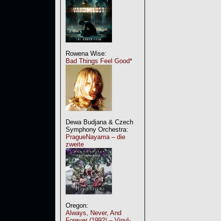
Rowena Wise:
Bad Things Feel Good*
Dewa Budjana & Czech
Symphony Orchestra:
PragueNayama – die
zweite
Oregon:
Always, Never, And
Forever (1992) – Vinyl-