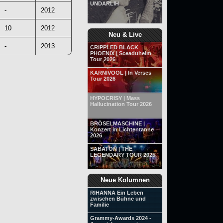
UNDARLIH
-
2012
10
2012
Neu & Live
-
2013
CRIPPLED BLACK
PHOENIX | Sceaduhelm
Tour 2026
KARNIVOOL | In Verses
Tour 2026
HYPOCRISY | Mass
Hallucination Tour 2026
BRÖSELMASCHINE |
Konzert in Lichtentanne
2026
SABATON | THE
LEGENDARY TOUR 2025
Neue Kolumnen
RIHANNA Ein Leben
zwischen Bühne und
Familie
Grammy-Awards 2024 -