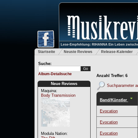
Lese-Empfehlung: RIHANNA Ein Leben zwische
Startseite
Neuste Reviews
Release-Kalender
Suche:
Album-Detailsuche
Anzahl Treffer: 6
Neue Reviews
Suchparameter a
Maquina:
Body Transmission
Band/Künstler
Evocation
Evocation
Evocation
Modula Nation: