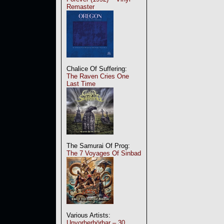
Remaster
Chalice Of Suffering:
The Raven Cries One
Last Time
The Samurai Of Prog:
The 7 Voyages Of Sinbad
Various Artists:
Unvorherhörbar – 30