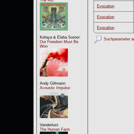
The Rift
Evocation
Evocation
Evocation
Kefaya & Elaha Soroor:
Suchparameter a
Our Freedom Must Be
Won
Andy Gillmann:
Acoustic Impulse
Vanderlust:
The Human Farm