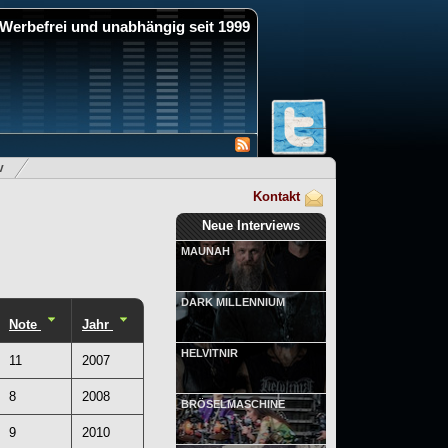
Werbefrei und unabhängig seit 1999
v
Kontakt
Neue Interviews
MAUNAH
DARK MILLENNIUM
Note
Jahr
HELVITNIR
11
2007
8
2008
BRÖSELMASCHINE
9
2010