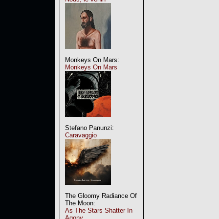
Monkeys On Mars:
Monkeys On Mars
Stefano Panunzi:
Caravaggio
The Gloomy Radiance Of
The Moon:
As The Stars Shatter In
Agony