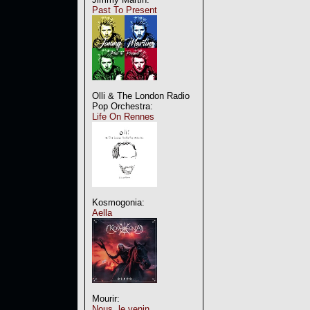
Past To Present
Olli & The London Radio
Pop Orchestra:
Life On Rennes
Kosmogonia:
Aella
Mourir:
Nous, le venin