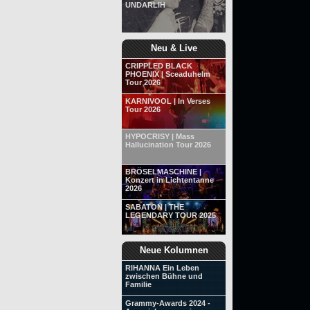
UNDARLIH
Neu & Live
CRIPPLED BLACK
PHOENIX | Sceaduhelm
Tour 2026
KARNIVOOL | In Verses
Tour 2026
HYPOCRISY | Mass
Hallucination Tour 2026
BRÖSELMASCHINE |
Konzert in Lichtentanne
2026
SABATON | THE
LEGENDARY TOUR 2025
Neue Kolumnen
RIHANNA Ein Leben
zwischen Bühne und
Familie
Grammy-Awards 2024 -