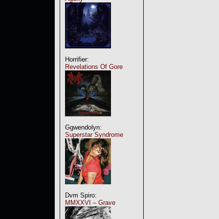
Horrifier:
Revelations Of Gore
Ggwendolyn:
Superstar Syndrome
Dvm Spiro:
MMXXVI – Grave