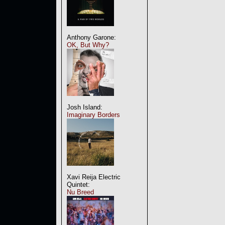
Anthony Garone:
OK, But Why?
Josh Island:
Imaginary Borders
Xavi Reija Electric
Quintet:
Nu Breed