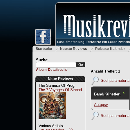
Lese-Empfehlung: RIHANNA Ein Leben zwische
Startseite
Neuste Reviews
Release-Kalender
Suche:
Album-Detailsuche
Anzahl Treffer: 1
Neue Reviews
Suchparameter a
The Samurai Of Prog:
The 7 Voyages Of Sinbad
Band/Künstler
Autopsy
Suchparameter a
Various Artists: