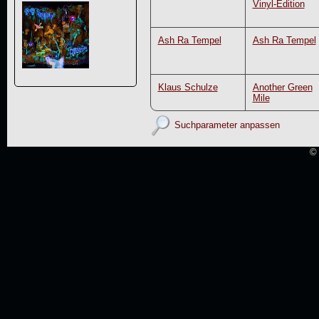
Vinyl-Edition
Ash Ra Tempel
Ash Ra Tempel
Klaus Schulze
Another Green
Mile
Suchparameter anpassen
© 