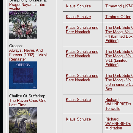
Symphony Orchestra:
PragueNayama – die
Klaus Schulze
Timewind (1974
zweite
Klaus Schulze
Timbres Of Ice
Klaus Schulze und
The Dark Side 
Pete Namlook
The Moog, Vol. 
- 4 (Limited Box
Edition)
Oregon:
Always, Never, And
Klaus Schulze und
The Dark Side 
Forever (1992) – Vinyl-
Pete Namlook
The Moog - Vol.
Remaster
9-11 (Limited
Edition)
Klaus Schulze und
The Dark Side 
Pete Namlook
The Moog - Vol.
5-8 in einer 5-C
Box
Chalice Of Suffering:
Klaus Schulze
Richard
The Raven Cries One
WAHNFRIED's
Last Time
Tonwelle
Klaus Schulze
Richard
WAHNFRIED's
Miditation