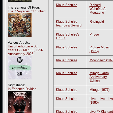
Klaus Schulze
Richard
The Samurai Of Prog:
Wahnfried's
The 7 Voyages Of Sinbad
Megatone
Klaus Schulze
Rheingold
feat. Lisa Gerrard
Klaus Schulze's
Privée
U.S.O.
Various Artists:
Unvorherhörbar – 30
Klaus Schulze
Picture Music
Years GO MUSIC, 1996
(1975)
Anniversary 2026
Klaus Schulze
Moondawn (197
Klaus Schulze
Mirage - 40th
Anniversary
Edition
Nightshade:
In Essence Divided
Klaus Schulze
Mirage (1977)
Klaus Schulze
Live...Live...Liv
(1980)
Klaus Schulze
Live @ Klangart