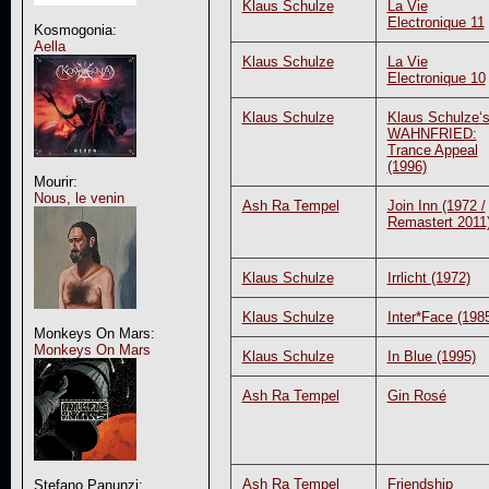
Klaus Schulze
La Vie
Electronique 11
Kosmogonia:
Aella
Klaus Schulze
La Vie
Electronique 10
Klaus Schulze
Klaus Schulze‘
WAHNFRIED:
Trance Appeal
(1996)
Mourir:
Nous, le venin
Ash Ra Tempel
Join Inn (1972 /
Remastert 2011
Klaus Schulze
Irrlicht (1972)
Klaus Schulze
Inter*Face (198
Monkeys On Mars:
Monkeys On Mars
Klaus Schulze
In Blue (1995)
Ash Ra Tempel
Gin Rosé
Ash Ra Tempel
Friendship
Stefano Panunzi: