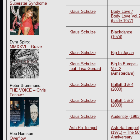
Superstar Syndrome
Klaus Schulze
Body Love /
Body Love Vol.
(beide 1977)
Klaus Schulze
Blackdance
(1974)
Dvm Spiro:
MMXXVI – Grave
Klaus Schulze
Big In Japan
Klaus Schulze
Big In Europe -
feat. Lisa Gerrard
Vol. 2
(Amsterdam)
Klaus Schulze
Ballett 3 & 4
Peter Brummund:
(2000)
THE VOICE – Chris
Farlowe
Klaus Schulze
Ballett 1 & 2
(2000)
Klaus Schulze
Audentity (1983
Ash Ra Tempel
Ash Ra Tempel
(1971) – The 50
Rob Harrison:
Anniversary
Overflow