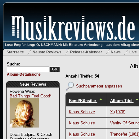
Lese-Empfehlung: O. USCHMANN: Mit Bitte um Verbreitung - aus dem Alltag eines
Startseite
Neuste Reviews
Release-Kalender
News
Live
Suche:
Alb
Album-Detailsuche
Anzahl Treffer: 54
Neue Reviews
Suchparameter anpassen
Rowena Wise:
Bad Things Feel Good*
Band/Künstler
Album-Titel
Klaus Schulze
X (1978)
Klaus Schulze
Vanity Of Soun
Klaus Schulze
Trancefer (1981
Dewa Budjana & Czech