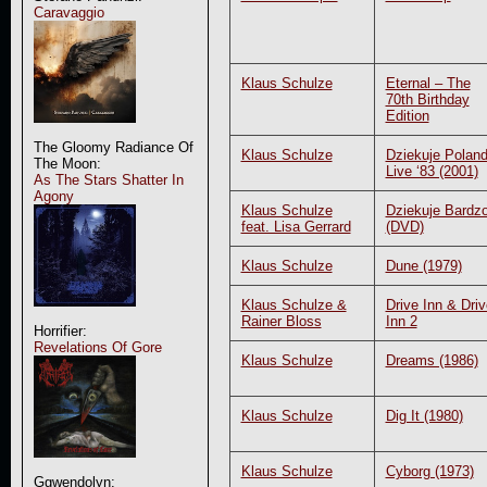
Caravaggio
Klaus Schulze
Eternal – The
70th Birthday
Edition
The Gloomy Radiance Of
Klaus Schulze
Dziekuje Polan
The Moon:
Live ‘83 (2001)
As The Stars Shatter In
Agony
Klaus Schulze
Dziekuje Bardz
feat. Lisa Gerrard
(DVD)
Klaus Schulze
Dune (1979)
Klaus Schulze &
Drive Inn & Driv
Rainer Bloss
Inn 2
Horrifier:
Revelations Of Gore
Klaus Schulze
Dreams (1986)
Klaus Schulze
Dig It (1980)
Klaus Schulze
Cyborg (1973)
Ggwendolyn: