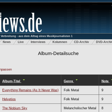
rbreitung - aus dem Alltag eines Musikjournalisten 1
News
Live
Interviews
Kolumnen
CD-Archiv
DVD-Archi
Album-Detailsuche
npassen
Album-Titel
Genre
Note
Everything Remains (As It Never Was)
Folk Metal
9
Helvetios
Folk Metal
9
The Niobium Sky
Melancholischer Metal
8