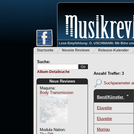
Lese-Empfehlung: O. USCHMANN: Mit Bitte um Ve
Startseite
Neuste Reviews
Release-Kalender
Suche:
Album-Detailsuche
Anzahl Treffer: 3
Neue Reviews
Suchparameter a
Maquina:
Body Transmission
Band/Künstler
Eluveitie
Eluveitie
Morrigu
Modula Nation: