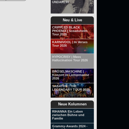
UNDARLIH
Neu & Live
CRIPPLED BLACK
PHOENIX | Sceaduhelm
Tour 2026
KARNIVOOL | In Verses
Tour 2026
HYPOCRISY | Mass
Hallucination Tour 2026
BRÖSELMASCHINE |
Konzert in Lichtentanne
2026
SABATON | THE
LEGENDARY TOUR 2025
Neue Kolumnen
RIHANNA Ein Leben
zwischen Bühne und
Familie
Grammy-Awards 2024 -