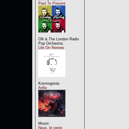
Past To Present
Olli & The London Radio
Pop Orchestra:
Life On Rennes
Kosmogonia:
Aella
Mourir:
Nous, le venin