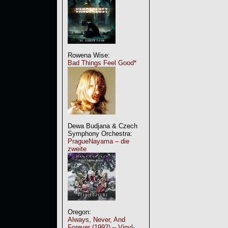
Rowena Wise:
Bad Things Feel Good*
Dewa Budjana & Czech
Symphony Orchestra:
PragueNayama – die
zweite
Oregon:
Always, Never, And
Forever (1992) – Vinyl-