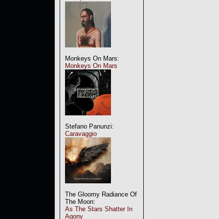
Monkeys On Mars:
Monkeys On Mars
Stefano Panunzi:
Caravaggio
The Gloomy Radiance Of
The Moon:
As The Stars Shatter In
Agony