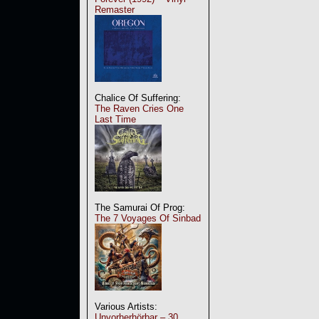
Remaster
Chalice Of Suffering:
The Raven Cries One
Last Time
The Samurai Of Prog:
The 7 Voyages Of Sinbad
Various Artists:
Unvorherhörbar – 30