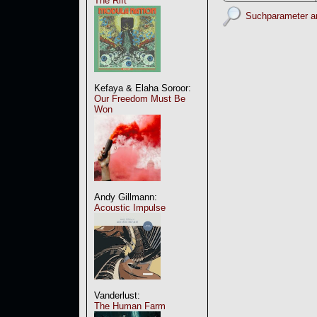
The Rift
Suchparameter a
Kefaya & Elaha Soroor:
Our Freedom Must Be
Won
Andy Gillmann:
Acoustic Impulse
Vanderlust:
The Human Farm