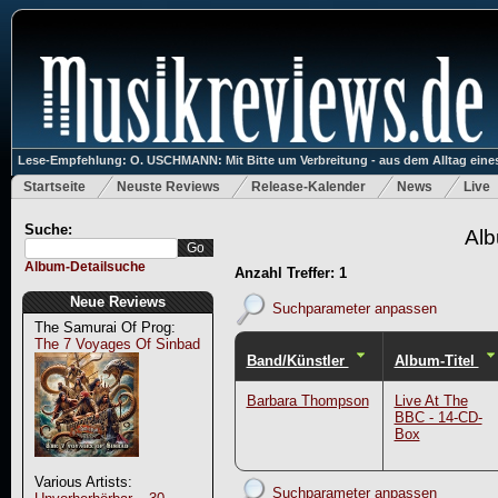
Lese-Empfehlung: O. USCHMANN: Mit Bitte um Verbreitung - aus dem Alltag eines
Startseite
Neuste Reviews
Release-Kalender
News
Live
Suche:
Alb
Album-Detailsuche
Anzahl Treffer: 1
Neue Reviews
Suchparameter anpassen
The Samurai Of Prog:
The 7 Voyages Of Sinbad
Band/Künstler
Album-Titel
Barbara Thompson
Live At The
BBC - 14-CD-
Box
Various Artists:
Suchparameter anpassen