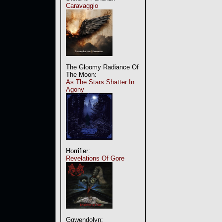
Caravaggio
The Gloomy Radiance Of
The Moon:
As The Stars Shatter In
Agony
Horrifier:
Revelations Of Gore
Ggwendolyn: