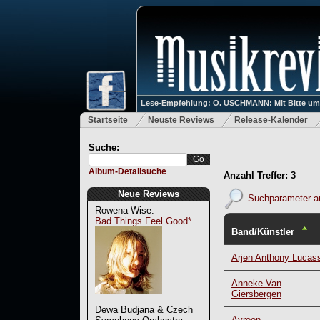
Lese-Empfehlung: O. USCHMANN: Mit Bitte um Ve
Startseite
Neuste Reviews
Release-Kalender
Suche:
Album-Detailsuche
Anzahl Treffer: 3
Neue Reviews
Suchparameter a
Rowena Wise:
Bad Things Feel Good*
Band/Künstler
Arjen Anthony Lucas
Anneke Van
Giersbergen
Dewa Budjana & Czech
Ayreon