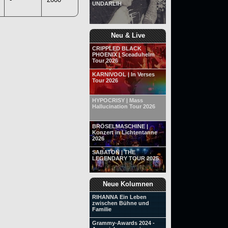
UNDARLIH
Neu & Live
CRIPPLED BLACK
PHOENIX | Sceaduhelm
Tour 2026
KARNIVOOL | In Verses
Tour 2026
HYPOCRISY | Mass
Hallucination Tour 2026
BRÖSELMASCHINE |
Konzert in Lichtentanne
2026
SABATON | THE
LEGENDARY TOUR 2025
Neue Kolumnen
RIHANNA Ein Leben
zwischen Bühne und
Familie
Grammy-Awards 2024 -