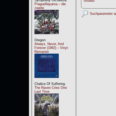
Symphony Orchestra:
PragueNayama – die
zweite
Suchparameter a
Oregon:
Always, Never, And
Forever (1992) – Vinyl-
Remaster
Chalice Of Suffering:
The Raven Cries One
Last Time