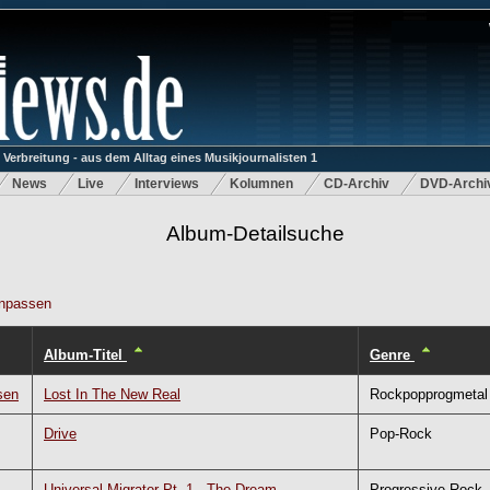
rbreitung - aus dem Alltag eines Musikjournalisten 1
News
Live
Interviews
Kolumnen
CD-Archiv
DVD-Archi
Album-Detailsuche
npassen
Album-Titel
Genre
sen
Lost In The New Real
Rockpopprogmetal
Drive
Pop-Rock
Universal Migrator Pt. 1 - The Dream
Progressive Rock