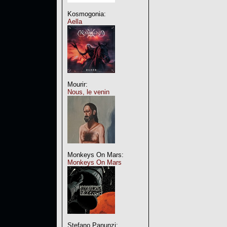
Kosmogonia:
Aella
Mourir:
Nous, le venin
Monkeys On Mars:
Monkeys On Mars
Stefano Panunzi: