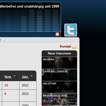
Werbefrei und unabhängig seit 1999
v
Kontakt
Neue Interviews
MAUNAH
DARK MILLENNIUM
Note
Jahr
HELVITNIR
13
2012
9
2013
BRÖSELMASCHINE
-
2000