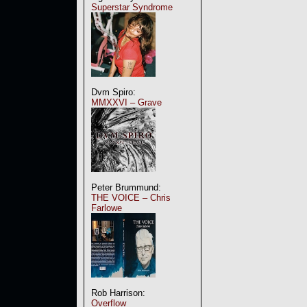
Superstar Syndrome
Dvm Spiro:
MMXXVI – Grave
Peter Brummund:
THE VOICE – Chris
Farlowe
Rob Harrison:
Overflow