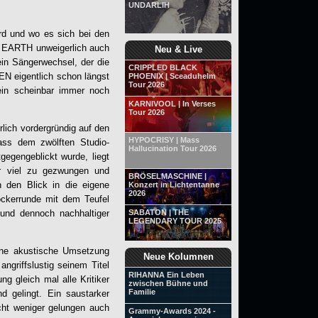
UNDARLIH
ird und wo es sich bei den
D EARTH unweigerlich auch
Neu & Live
ein Sängerwechsel, der die
CRIPPLED BLACK
EN
eigentlich schon längst
PHOENIX | Sceaduhelm
Tour 2026
sein scheinbar immer noch
KARNIVOOL | In Verses
Tour 2026
lich vordergründig auf den
HYPOCRISY | Mass
ass dem zwölften Studio-
Hallucination Tour 2026
egengeblickt wurde, liegt
er viel zu gezwungen und
BRÖSELMASCHINE |
h den Blick in die eigene
Konzert in Lichtentanne
2026
Zockerrunde mit dem Teufel
 und dennoch nachhaltiger
SABATON | THE
LEGENDARY TOUR 2025
eine akustische Umsetzung
Neue Kolumnen
ngriffslustig seinem Titel
RIHANNA Ein Leben
g gleich mal alle Kritiker
zwischen Bühne und
Familie
d gelingt. Ein saustarker
cht weniger gelungen auch
Grammy-Awards 2024 -