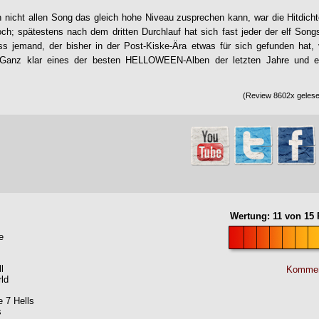
nicht allen Song das gleich hohe Niveau zusprechen kann, war die Hitdich
ch; spätestens nach dem dritten Durchlauf hat sich fast jeder der elf Songs
ass jemand, der bisher in der Post-Kiske-Ära etwas für sich gefunden hat,
. Ganz klar eines der besten
HELLOWEEN
-Alben der letzten Jahre und e
(Review 8602x gelesen
Wertung:
11
von
15
P
e
l
Kommen
ld
e 7 Hells
s