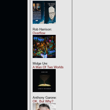
Rob Harrison:
Overflow
Midge Ure:
A Man Of Two Worlds
Anthony Garone:
OK, But Why?