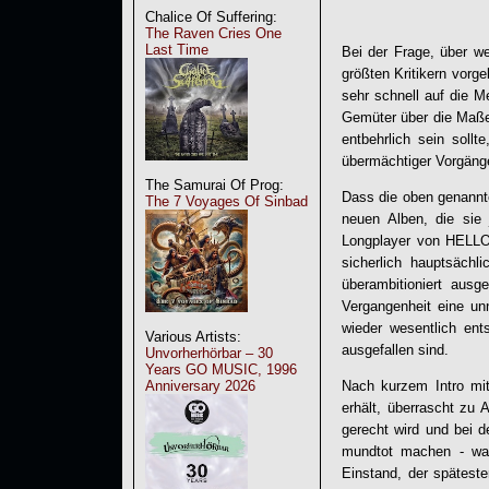
Chalice Of Suffering:
The Raven Cries One
Last Time
Bei der Frage, über w
größten Kritikern vor
sehr schnell auf die M
Gemüter über die Maße
entbehrlich sein soll
übermächtiger Vorgäng
The Samurai Of Prog:
Dass die oben genannte
The 7 Voyages Of Sinbad
neuen Alben, die sie
Longplayer von
HELL
sicherlich hauptsäch
überambitioniert ausg
Vergangenheit eine unn
wieder wesentlich ent
Various Artists:
ausgefallen sind.
Unvorherhörbar – 30
Years GO MUSIC, 1996
Anniversary 2026
Nach kurzem Intro mit
erhält, überrascht zu 
gerecht wird und bei d
mundtot machen - was 
Einstand, der spätest