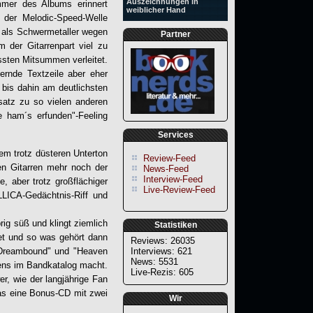
Auszeichnungen in
mer des Albums erinnert
weiblicher Hand
 der Melodic-Speed-Welle
n als Schwermetaller wegen
Partner
 der Gitarrenpart viel zu
ssten Mitsummen verleitet.
rnde Textzeile aber eher
 bis dahin am deutlichsten
atz zu so vielen anderen
e ham´s erfunden"-Feeling
Services
em trotz düsteren Unterton
Review-Feed
en Gitarren mehr noch der
News-Feed
Interview-Feed
e, aber trotz großflächiger
Live-Review-Feed
LICA-Gedächtnis-Riff und
rig süß und klingt ziemlich
Statistiken
net und so was gehört dann
Reviews: 26035
 "Dreambound" und "Heaven
Interviews: 621
News: 5531
tens im Bandkatalog macht.
Live-Rezis: 605
r, wie der langjährige Fan
das eine Bonus-CD mit zwei
Wir