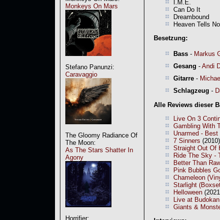
I.M.E.
Monkeys On Mars
Can Do It
Dreambound
Heaven Tells No
Besetzung:
Bass
-
Markus 
Gesang
-
Andi D
Stefano Panunzi:
Caravaggio
Gitarre
-
Michae
Schlagzeug
-
D
Alle Reviews dieser 
Live On 3 Conti
Gambling With T
Unarmed - Best 
The Gloomy Radiance Of
7 Sinners
(2010)
The Moon:
Straight Out Of 
As The Stars Shatter In
Ride The Sky - 
Agony
Better Than Raw
Pink Bubbles Go
Chameleon (Viny
Starlight (Boxse
Helloween
(2021
Live at Budokan
Giants & Monst
Horrifier: