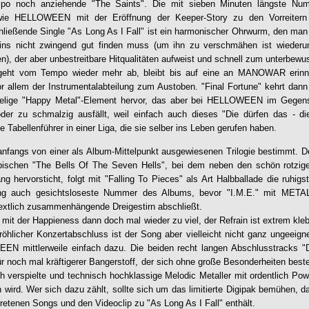
po noch anziehende "The Saints". Die mit sieben Minuten längste Num
 wie
HELLOWEEN
mit der Eröffnung der Keeper-Story zu den Vorreitern
hließende Single "As Long As I Fall" ist ein harmonischer Ohrwurm, den ma
ins nicht zwingend gut finden muss (um ihn zu verschmähen ist wiederum
n), der aber unbestreitbare Hitqualitäten aufweist und schnell zum unterbewu
geht vom Tempo wieder mehr ab, bleibt bis auf eine an MANOWAR erinne
vor allem der Instrumentalabteilung zum Austoben. "Final Fortune" kehrt dann
elige "Happy Metal"-Element hervor, das aber bei
HELLOWEEN
im Gegens
oder zu schmalzig ausfällt, weil einfach auch dieses "Die dürfen das - di
ie Tabellenführer in einer Liga, die sie selber ins Leben gerufen haben.
 anfangs von einer als Album-Mittelpunkt ausgewiesenen Trilogie bestimmt. D
ischen "The Bells Of The Seven Hells", bei dem neben den schön rotzig
 hervorsticht, folgt mit "Falling To Pieces" als Art Halbballade die ruhigst
ung auch gesichtsloseste Nummer des Albums, bevor "I.M.E." mit METAL
extlich zusammenhängende Dreigestirn abschließt.
 mit der Happieness dann doch mal wieder zu viel, der Refrain ist extrem kleb
 fröhlicher Konzertabschluss ist der Song aber vielleicht nicht ganz ungeeig
WEEN
mittlerweile einfach dazu. Die beiden recht langen Abschlusstracks
für noch mal kräftigerer Bangerstoff, der sich ohne große Besonderheiten bes
 verspielte und technisch hochklassige Melodic Metaller mit ordentlich Powe
 wird. Wer sich dazu zählt, sollte sich um das limitierte Digipak bemühen, 
rtretenen Songs und den Videoclip zu "As Long As I Fall" enthält.