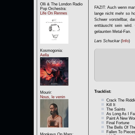
Olli & The London Radio
FAZIT: Auch wenn man 
Pop Orchestra:
Life On Rennes
lange nicht mehr so ho
Schwer vorstellbar, d
enttäuscht sein wird
gelaunten Metal-Fan.
Lars Schuckar
(
Info
)
Kosmogonia:
Aella
Tracklist:
Mourir:
Nous, le venin
Crack The Riddl
Kill It
The Saints
As Long As I Fal
Paint A New Wor
Final Fortune
The Bells Of Th
Fallen To Piece
Monkeys On Mars: