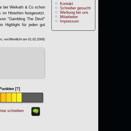
Kontakt
te bei Weikath & Co schon
Schreiber gesucht
Werbung bei uns
 im Hörerhirn festgesetzt.
Mitarbeiter
 von "Gambling The Devil"
Impressum
in Highlight für jeden gut
, veröffentlicht am
01.02.2008
)
unkten [
?
]
tar schreiben