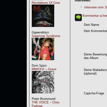
Interviews:
Revelations Of Gore
Interview vom 1
Kommentar schre
Dein Name
Dein Kommentar
Ggwendolyn:
Superstar Syndrome
Deine Bewertung
das Album
Dvm Spiro:
MMXXVI – Grave
Deine Mailadres
(optional)
Captcha-Frage
Peter Brummund:
THE VOICE – Chris
Farlowe