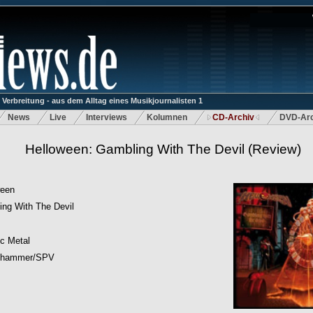
rbreitung - aus dem Alltag eines Musikjournalisten 1
News
Live
Interviews
Kolumnen
CD-Archiv
DVD-Arc
Helloween: Gambling With The Devil
(Review)
ween
ng With The Devil
c Metal
mhammer/SPV