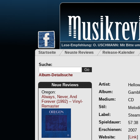
Lese-Empfehlung: O. USCHMANN: Mit Bitte um Ve
Startseite
Neuste Reviews
Release-Kalender
Suche:
Album-Detailsuche
Artist:
Neue Reviews
Hello
Album:
Oregon:
Gambli
Always, Never, And
Medium:
CD
Forever (1992) – Vinyl-
Remaster
Stil:
Melodi
Label:
Stea
Spieldauer:
57:38
Erschienen:
2007
Website:
[
Link
]