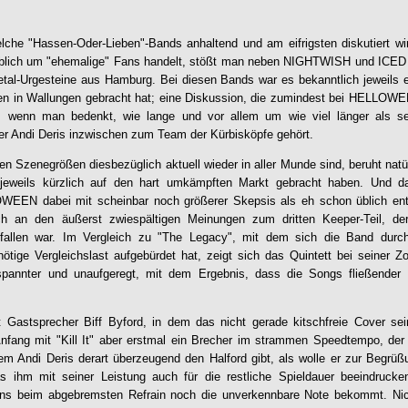
elche "Hassen-Oder-Lieben"-Bands anhaltend und am eifrigsten diskutiert w
geblich um "ehemalige" Fans handelt, stößt man neben NIGHTWISH und ICE
etal-Urgesteine aus Hamburg. Bei diesen Bands war es bekanntlich jeweils 
n in Wallungen gebracht hat; eine Diskussion, die zumindest bei
HELLOWE
te, wenn man bedenkt, wie lange und vor allem um wie viel länger als 
er Andi Deris inzwischen zum Team der Kürbisköpfe gehört.
n Szenegrößen diesbezüglich aktuell wieder in aller Munde sind, beruht natür
 jeweils kürzlich auf den hart umkämpften Markt gebracht haben. Und d
OWEEN
dabei mit scheinbar noch größerer Skepsis als eh schon üblich entg
lich an den äußerst zwiespältigen Meinungen zum dritten Keeper-Teil, d
efallen war. Im Vergleich zu "The Legacy", mit dem sich die Band durc
ötige Vergleichslast aufgebürdet hat, zeigt sich das Quintett bei seiner 
spannter und unaufgeregt, mit dem Ergebnis, dass die Songs fließender
 Gastsprecher Biff Byford, in dem das nicht gerade kitschfreie Cover s
Anfang mit "Kill It" aber erstmal ein Brecher im strammen Speedtempo, der a
em Andi Deris derart überzeugend den Halford gibt, als wolle er zur Begrüßun
ihm mit seiner Leistung auch für die restliche Spieldauer beeindrucken
ens beim abgebremsten Refrain noch die unverkennbare Note bekommt. Ni