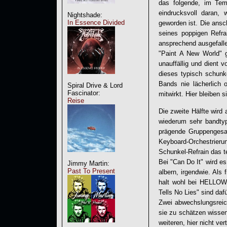
das folgende, im Tem
eindrucksvoll daran,
Nightshade:
In Essence Divided
geworden ist. Die ansc
seines poppigen Refra
ansprechend ausgefalle
"Paint A New World" 
unauffällig und dient 
dieses typisch schunk
Bands nie lächerlich 
Spiral Drive & Lord
Fascinator:
mitwirkt. Hier bleiben s
Reise
Die zweite Hälfte wird
wiederum sehr bandtyp
prägende Gruppengesang
Keyboard-Orchestrier
Schunkel-Refrain das t
Bei "Can Do It" wird es
Jimmy Martin:
Past To Present
albern, irgendwie. Als
halt wohl bei
HELLO
Tells No Lies" sind da
Zwei abwechslungsreich
sie zu schätzen wissen
weiteren, hier nicht ve