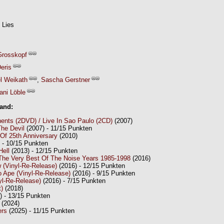
 Lies
Grosskopf
eris
l Weikath
,
Sascha Gerstner
ani Löble
Band:
nents (2DVD) / Live In Sao Paulo (2CD)
(2007)
he Devil
(2007) - 11/15 Punkten
Of 25th Anniversary
(2010)
 - 10/15 Punkten
Hell
(2013) - 12/15 Punkten
The Very Best Of The Noise Years 1985-1998
(2016)
 (Vinyl-Re-Release)
(2016) - 12/15 Punkten
 Ape (Vinyl-Re-Release)
(2016) - 9/15 Punkten
l-Re-Release)
(2016) - 7/15 Punkten
t)
(2018)
) - 13/15 Punkten
(2024)
ers
(2025) - 11/15 Punkten