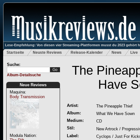
Lese-Empfehlung: Von diesen vier Streaming-Plattformen musst du 2023 gehört 
Startseite
Neuste Reviews
Release-Kalender
News
Live
Suche:
The Pineapp
Album-Detailsuche
Have 
Neue Reviews
Maquina:
Body Transmission
Artist:
The Pineapple Thief
Album:
What We Have Sown
Medium:
CD
Stil:
New Artrock / Progress
Modula Nation:
Label:
Cyclops / Just For Kick