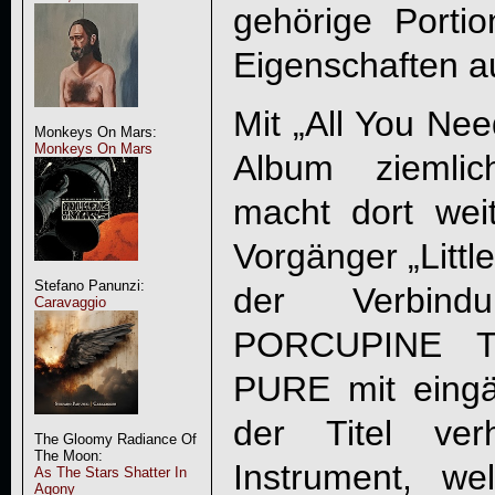
gehörige Porti
Eigenschaften au
Mit „All You Ne
Monkeys On Mars:
Monkeys On Mars
Album ziemlic
macht dort wei
Vorgänger „Littl
Stefano Panunzi:
der Verbind
Caravaggio
PORCUPINE T
PURE mit eingä
der Titel ve
The Gloomy Radiance Of
The Moon:
Instrument, w
As The Stars Shatter In
Agony