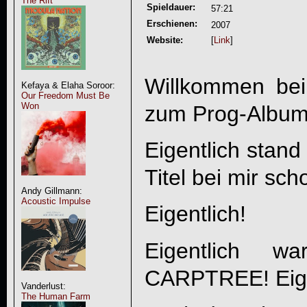
The Rift
Spieldauer:
57:21
Erschienen:
2007
Website:
[
Link
]
Willkommen bei
Kefaya & Elaha Soroor:
Our Freedom Must Be
Won
zum Prog-Album
Eigentlich stand
Titel bei mir sch
Andy Gillmann:
Acoustic Impulse
Eigentlich!
Eigentlich w
CARPTREE! Eige
Vanderlust:
The Human Farm