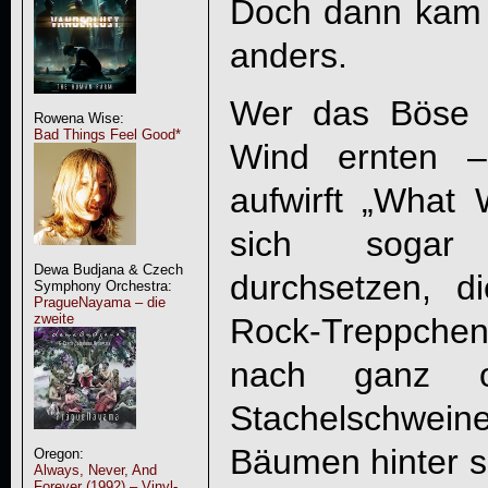
Doch dann kam al
anders.
Wer das Böse „
Rowena Wise:
Bad Things Feel Good*
Wind ernten 
aufwirft „
What 
sich sogar 
Dewa Budjana & Czech
durchsetzen, d
Symphony Orchestra:
PragueNayama – die
zweite
Rock-Treppche
nach ganz o
Stachelschwein
Bäumen hinter si
Oregon:
Always, Never, And
Forever (1992) – Vinyl-