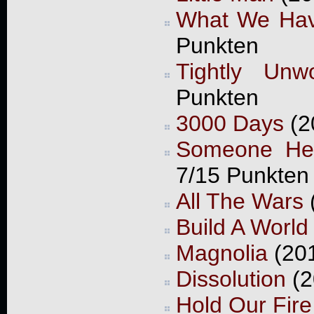
What We Ha
Punkten
Tightly Unw
Punkten
3000 Days
(2
Someone Her
7/15 Punkten
All The Wars
(
Build A World
Magnolia
(201
Dissolution
(2
Hold Our Fire