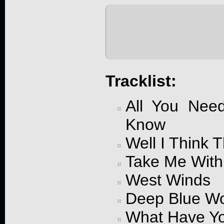
Tracklist:
All You Nee
Know
Well I Think 
Take Me With
West Winds
Deep Blue Wo
What Have Y