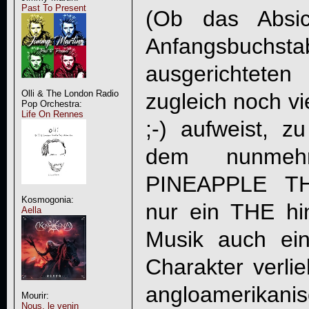
Past To Present
(Ob das Absic
Anfangsbuchsta
ausgerichtete
Olli & The London Radio
zugleich noch vi
Pop Orchestra:
Life On Rennes
;-) aufweist, z
dem nunme
PINEAPPLE THI
Kosmogonia:
nur ein THE hi
Aella
Musik auch ei
Charakter verli
angloamerik
Mourir:
Nous, le venin