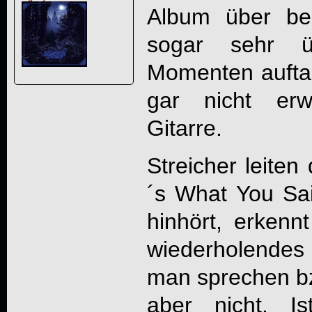
Album über be
sogar sehr ü
Momenten aufta
gar nicht erw
Gitarre.
Streicher leiten
´s What You Sa
hinhört, erkenn
wiederholendes L
man sprechen bz
aber nicht. I