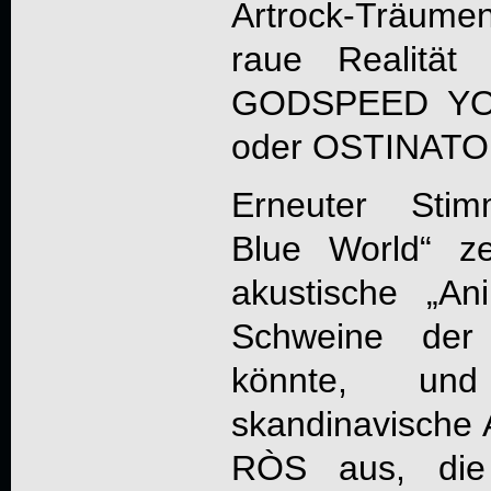
Artrock-Träume
raue Realität
GODSPEED YO
oder OSTINATO 
Erneuter Stim
Blue World“ ze
akustische „Ani
Schweine der 
könnte, und
skandinavische
RÒS aus, die 