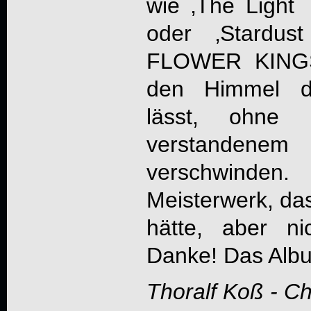
wie ‚The Ligh
oder ‚Stardu
FLOWER KINGS 
den Himmel d
lässt, ohne h
verstanden
verschwinden
Meisterwerk, das
hätte, aber n
Danke! Das Albu
Thoralf Koß - C