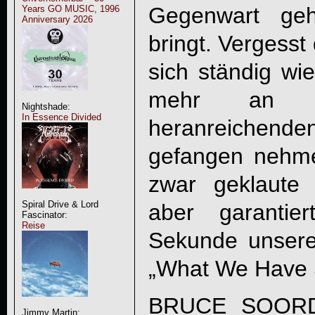
Gegenwart geh
Years GO MUSIC, 1996
Anniversary 2026
bringt. Vergesst
sich ständig wi
mehr an ve
Nightshade:
In Essence Divided
heranreichende
gefangen nehme
zwar geklaute 
Spiral Drive & Lord
aber garantie
Fascinator:
Reise
Sekunde unsere
„
What We Have
BRUCE SOORD,
Jimmy Martin: