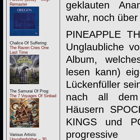
geklauten Ana
Remaster
wahr, noch über 
PINEAPPLE THI
Chalice Of Suffering:
Unglaubliche vo
The Raven Cries One
Last Time
Album, welch
lesen kann) eig
Lückenfüller sei
The Samurai Of Prog:
nach all dem
The 7 Voyages Of Sinbad
Häusern SPO
KINGS und P
progressive
Various Artists:
Unvorherhörbar – 30