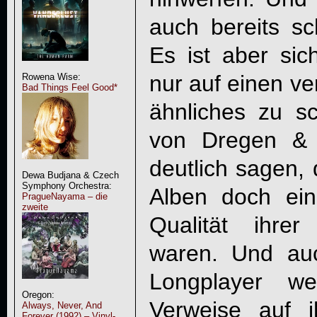
auch bereits sc
Es ist aber sich
nur auf einen ve
Rowena Wise:
Bad Things Feel Good*
ähnliches zu s
von Dregen &
deutlich sagen, 
Dewa Budjana & Czech
Symphony Orchestra:
Alben doch ei
PragueNayama – die
zweite
Qualität ihrer
waren. Und au
Longplayer w
Oregon:
Verweise auf i
Always, Never, And
Forever (1992) – Vinyl-