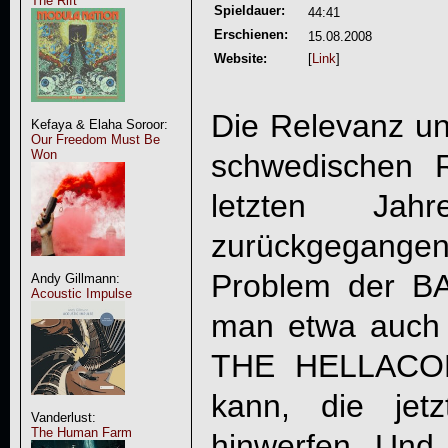
The Rift
Spieldauer:
44:41
Erschienen:
15.08.2008
Website:
[
Link
]
Die Relevanz un
Kefaya & Elaha Soroor:
Our Freedom Must Be
Won
schwedischen R
letzten Jah
zurückgegangen.
Problem der B
Andy Gillmann:
Acoustic Impulse
man etwa auch
THE HELLACOP
kann, die jet
Vanderlust:
The Human Farm
hinwerfen. Und