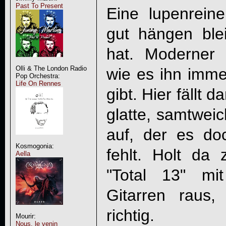
Past To Present
Eine lupenrei
gut hängen ble
hat. Moderner 
Olli & The London Radio
wie es ihn imm
Pop Orchestra:
Life On Rennes
gibt. Hier fällt 
glatte, samtweic
auf, der es do
Kosmogonia:
fehlt. Holt da
Aella
"Total 13" mi
Gitarren raus
richtig.
Mourir:
Nous, le venin