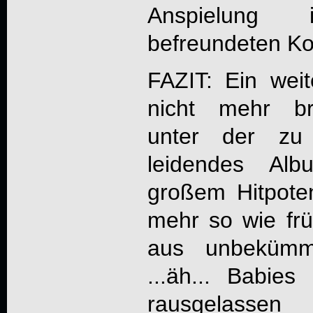
Anspielung
befreundeten Ko
FAZIT: Ein weit
nicht mehr br
unter der zu 
leidendes Al
großem Hitpoten
mehr so wie frü
aus unbekümme
...äh... Babie
rausgelas