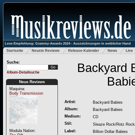
Lese-Empfehlung: Grammy-Awards 2024 - Auszeichnungen in weiblicher Hand
Startseite
Neuste Reviews
Release-Kalender
News
Live
Suche:
Backyard 
Album-Detailsuche
Babi
Neue Reviews
Maquina:
Body Transmission
Artist:
Backyard Babies
Album:
Backyard Babies
Medium:
CD
Stil:
Sleaze Rock/Rotz Rock
Modula Nation:
Label:
Billion Dollar Babies