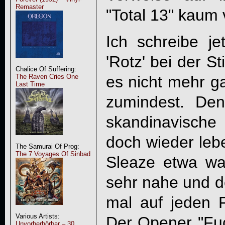
Remaster
"Total 13" kaum
Ich schreibe j
'Rotz' bei der St
Chalice Of Suffering:
es nicht mehr g
The Raven Cries One
Last Time
zumindest. Den
skandinavisch
doch wieder lebe
The Samurai Of Prog:
The 7 Voyages Of Sinbad
Sleaze etwa wa
sehr nahe und de
mal auf jeden F
Various Artists:
Der Opener "Fuc
Unvorherhörbar – 30