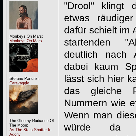
"Drool" klingt
etwas räudiger
dafür schielt im
Monkeys On Mars:
startenden "
Monkeys On Mars
deutlich nach A
dabei kaum Spu
lässt sich hier
Stefano Panunzi:
Caravaggio
das gleiche 
Nummern wie e
Wenn man diese
The Gloomy Radiance Of
würde da m
The Moon:
As The Stars Shatter In
Agony