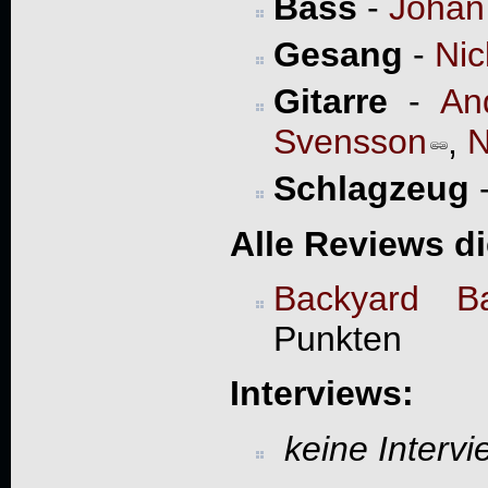
Bass
-
Johan
Gesang
-
Nic
Gitarre
-
An
Svensson
,
N
Schlagzeug
Alle Reviews d
Backyard Ba
Punkten
Interviews:
keine Interv