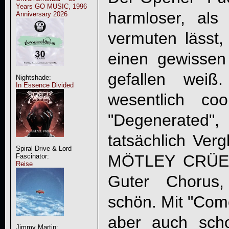
Years GO MUSIC, 1996
harmloser, als 
Anniversary 2026
vermuten lässt,
einen gewissen 
gefallen weiß
Nightshade:
In Essence Divided
wesentlich co
"Degenerate
tatsächlich Verg
Spiral Drive & Lord
MÖTLEY CRÜE 
Fascinator:
Reise
Guter Chorus,
schön. Mit "Com
aber auch schon
Jimmy Martin: