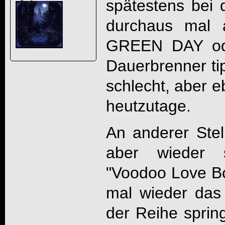
spätestens bei
durchaus mal 
GREEN DAY ode
Dauerbrenner tip
schlecht, aber 
heutzutage.
An anderer Ste
aber wieder s
"Voodoo Love B
mal wieder das
der Reihe sprin