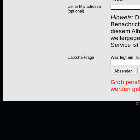
Deine Mailadresse
(optional)
Hinweis
: D
Benachric
diesem Albu
weitergegeb
Service ist
Captcha-Frage
Was legt ein Hu
Grob pers
werden gel
© 