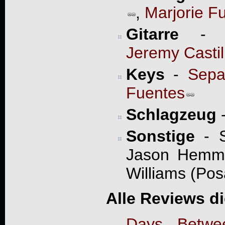
,
Marjorie F
Gitarre
Jeremy Castil
Keys
-
Sep
Fuentes
Schlagzeug
Sonstige
- S
Jason Hemme
Williams (Po
Alle Reviews d
Days Betwee