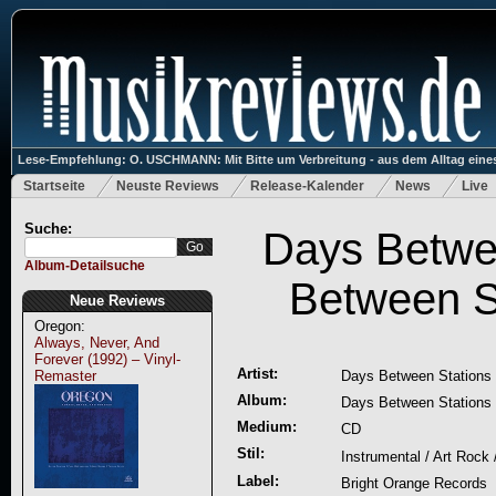
Lese-Empfehlung: O. USCHMANN: Mit Bitte um Verbreitung - aus dem Alltag eines
Startseite
Neuste Reviews
Release-Kalender
News
Live
Suche:
Days Betwe
Album-Detailsuche
Between S
Neue Reviews
Oregon:
Always, Never, And
Forever (1992) – Vinyl-
Artist:
Remaster
Days Between Stations
Album:
Days Between Stations
Medium:
CD
Stil:
Instrumental / Art Rock
Label:
Bright Orange Records