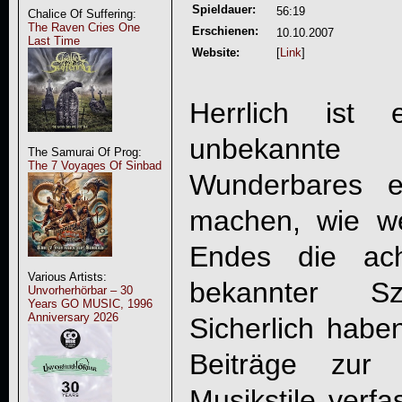
Spieldauer:
56:19
Chalice Of Suffering:
The Raven Cries One
Erschienen:
10.10.2007
Last Time
Website:
[
Link
]
Herrlich ist
unbekannte
The Samurai Of Prog:
The 7 Voyages Of Sinbad
Wunderbares e
machen, wie w
Endes die a
Various Artists:
bekannter Sz
Unvorherhörbar – 30
Years GO MUSIC, 1996
Anniversary 2026
Sicherlich habe
Beiträge zur 
Musikstile verfas