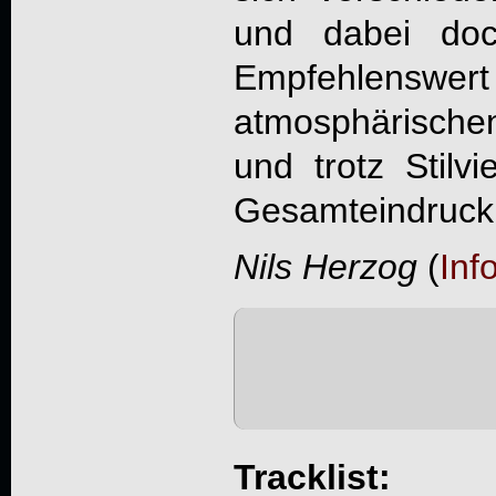
und dabei doch
Empfehlenswert 
atmosphärische
und trotz Stilv
Gesamteindruck 
Nils Herzog
(
Inf
Tracklist: