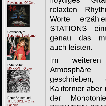
floydiges Git
Revelations Of Gore
relaxten Rhyt
Worte erzäh
STATIONS ein
Ggwendolyn:
genau das mus
Superstar Syndrome
auch leisten.
Im weiteren
Dvm Spiro:
Atmosphäre
MMXXVI – Grave
geschrieben,
Kalifornier aber 
der Monoton
Peter Brummund:
THE VOICE – Chris
Farlowe