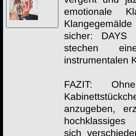
emotionale Kl
Klangegemäld
sicher: DAY
stechen ein
instrumentalen 
FAZIT: Ohne
Kabinettstückch
anzugeben, er
hochklassiges 
sich verschiede