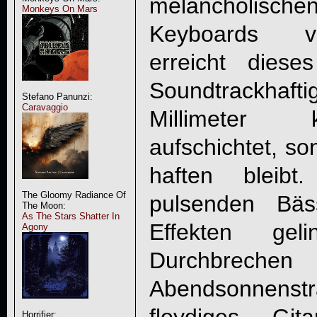
melancholisc
Monkeys On Mars
Keyboards v
erreicht dies
Soundtrackhafti
Stefano Panunzi:
Caravaggio
Millimeter 
aufschichtet, so
haften bleib
The Gloomy Radiance Of
pulsenden Bäs
The Moon:
As The Stars Shatter In
Effekten gel
Agony
Durchb
Abendsonnen
Horrifier: