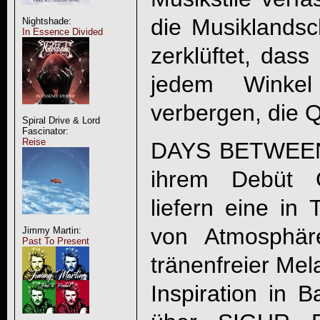
die Musiklandsch
Nightshade:
In Essence Divided
zerklüftet, dass
jedem Winke
verbergen, die Q
Spiral Drive & Lord
Fascinator:
Reise
DAYS BETWEEN
ihrem Debüt G
liefern eine in
von Atmosphär
Jimmy Martin:
Past To Present
tränenfreier Mela
Inspiration in