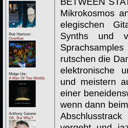
BETWEEN STATI
Mikrokosmos a
elegischen Gita
Synths und ve
Rob Harrison:
Overflow
Sprachsamples 
rutschen die Da
elektronische 
Midge Ure:
A Man Of Two Worlds
und meistern au
einer beneidensw
wenn dann beim
Abschlusstrack
Anthony Garone:
OK, But Why?
vergeht und ja