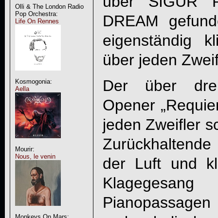
über SIGUR 
Olli & The London Radio
Pop Orchestra:
DREAM gefunde
Life On Rennes
eigenständig k
über jeden Zweif
Der über dre
Kosmogonia:
Aella
Opener „Requiem
jeden Zweifler s
Zurückhaltende
Mourir:
Nous, le venin
der Luft und kla
Klagegesang
Pianopassage
Monkeys On Mars: