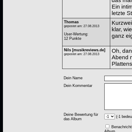
das man
Ein inti
letzte S
Thomas
Kurzwei
gepostet am: 27.08.2013
klar, wi
User-Wertung
:
ganz ei
12 Punkte
Nils [musikreviews.de]
Oh, dan
gepostet am: 27.08.2013
Abend 
Platten
Dein Name
Dein Kommentar
Deine Bewertung für
(-1 bedeu
das Album
Benachricht
Album.