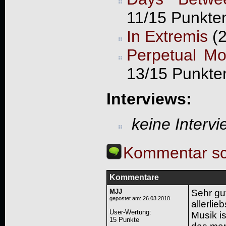
11/15 Punkte
In Extremis
(2
Perpetual Mo
13/15 Punkte
Interviews:
keine Interv
Kommentar sc
Kommentare
MJJ
Sehr gut
gepostet am: 26.03.2010
allerlie
User-Wertung
:
Musik is
15 Punkte