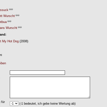
sssuck
ett Wurscht
htbua
ans Wurscht
Band:
lt My Hot Dog
(2008)
ws
iben
 für
(-1 bedeutet, ich gebe keine Wertung ab)