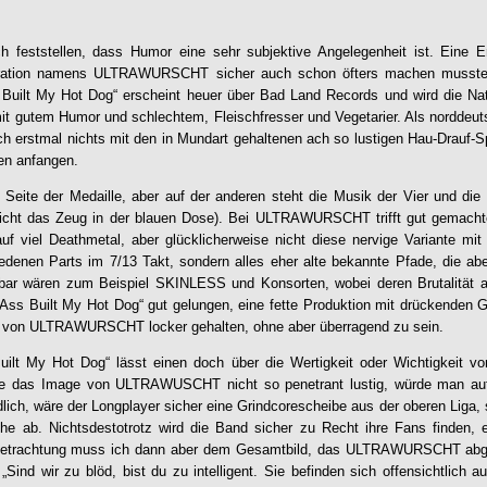
 feststellen, dass Humor eine sehr subjektive Angelegenheit ist. Eine Er
eration namens
ULTRAWURSCHT
sicher auch schon öfters machen musste
Built My Hot Dog
“ erscheint heuer über Bad Land Records und wird die Nat
t gutem Humor und schlechtem, Fleischfresser und Vegetarier. Als norddeut
ch erstmal nichts mit den in Mundart gehaltenen ach so lustigen Hau-Drauf-
sen anfangen.
e Seite der Medaille, aber auf der anderen steht die Musik der Vier und die
icht das Zeug in der blauen Dose). Bei
ULTRAWURSCHT
trifft gut gemach
auf viel Deathmetal, aber glücklicherweise nicht diese nervige Variante mi
edenen Parts im 7/13 Takt, sondern alles eher alte bekannte Pfade, die ab
hbar wären zum Beispiel SKINLESS und Konsorten, wobei deren Brutalität ab
Ass Built My Hot Dog
“ gut gelungen, eine fette Produktion mit drückenden G
d von
ULTRAWURSCHT
locker gehalten, ohne aber überragend zu sein.
uilt My Hot Dog
“ lässt einen doch über die Wertigkeit oder Wichtigkeit v
 das Image von ULTRAWUSCHT nicht so penetrant lustig, würde man auf e
ich, wäre der Longplayer sicher eine Grindcorescheibe aus der oberen Liga, s
iche ab. Nichtsdestotrotz wird die Band sicher zu Recht ihre Fans finden,
Betrachtung muss ich dann aber dem Gesamtbild, das
ULTRAWURSCHT
abg
„Sind wir zu blöd, bist du zu intelligent. Sie befinden sich offensichtlich 