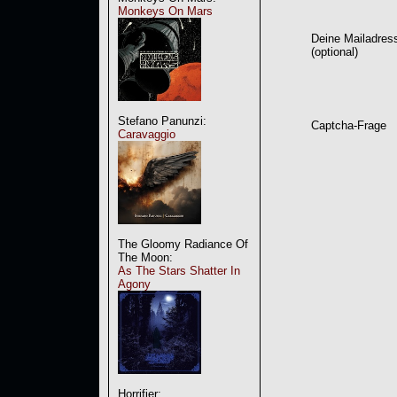
Monkeys On Mars
Deine Mailadres
(optional)
Stefano Panunzi:
Captcha-Frage
Caravaggio
The Gloomy Radiance Of
The Moon:
As The Stars Shatter In
Agony
Horrifier: