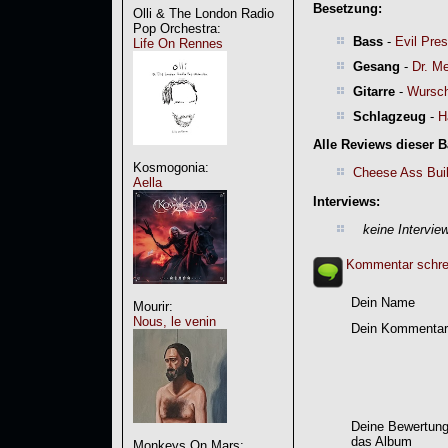
Besetzung:
Olli & The London Radio
Pop Orchestra:
Bass
-
Evil Pre
Life On Rennes
Gesang
-
Dr. M
Gitarre
-
Wursc
Schlagzeug
-
H
Alle Reviews dieser 
Kosmogonia:
Cheese Ass Bui
Aella
Interviews:
keine Intervie
Kommentar schre
Dein Name
Mourir:
Nous, le venin
Dein Kommentar
Deine Bewertung
das Album
Monkeys On Mars: