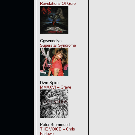
Revelations Of Gore
Ggwendolyn:
Superstar Syndrome
Dvm Spiro:
MMXXVI – Grave
Peter Brummund:
THE VOICE – Chris
Farlowe