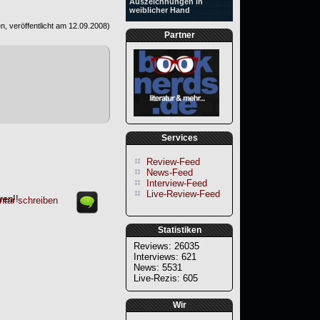
Auszeichnungen in
weiblicher Hand
, veröffentlicht am
12.09.2008
)
Partner
Services
Review-Feed
News-Feed
Interview-Feed
Live-Review-Feed
ren!!
tar schreiben
Statistiken
Reviews: 26035
Interviews: 621
News: 5531
Live-Rezis: 605
Wir