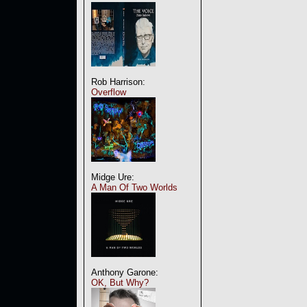
Rob Harrison:
Overflow
Midge Ure:
A Man Of Two Worlds
Anthony Garone:
OK, But Why?