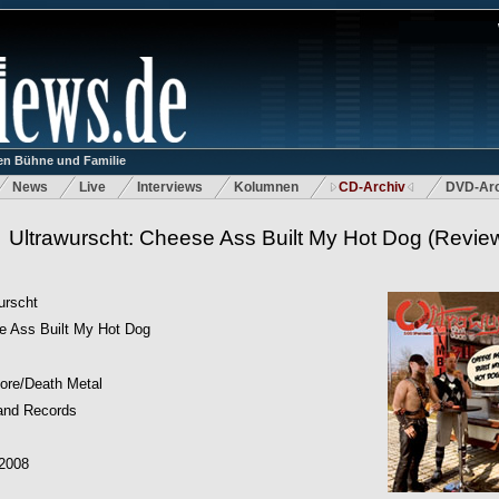
n Bühne und Familie
News
Live
Interviews
Kolumnen
CD-Archiv
DVD-Arc
Ultrawurscht: Cheese Ass Built My Hot Dog
(Revie
urscht
e Ass Built My Hot Dog
ore/Death Metal
and Records
.2008