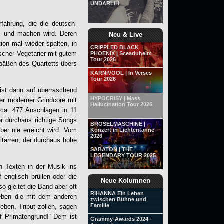
UNDARLIH
fahrung, die die deutsch-
 und machen wird. Deren
Neu & Live
ion mal wieder spalten, in
CRIPPLED BLACK
scher Vegetarier mit gutem
PHOENIX | Sceaduhelm
Tour 2026
Späßen des Quartetts übers
KARNIVOOL | In Verses
Tour 2026
 ist dann auf überraschend
HYPOCRISY | Mass
ter moderner Grindcore mit
Hallucination Tour 2026
t ca. 477 Anschlägen in 11
er durchaus richtige Songs
BRÖSELMASCHINE |
er nie erreicht wird. Vom
Konzert in Lichtentanne
2026
itarren, der durchaus hohe
SABATON | THE
LEGENDARY TOUR 2025
on Texten in der Musik ins
nglisch brüllen oder die
Neue Kolumnen
o gleitet die Band aber oft
RIHANNA Ein Leben
 eben die mit dem anderen
zwischen Bühne und
Familie
eben, Tribut zollen, sagen
auf Primatengrund!“ Dem ist
Grammy-Awards 2024 -