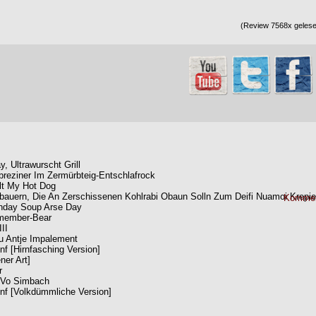
(Review 7568x gelesen
, Ultrawurscht Grill
breziner Im Zermürbteig-Entschlafrock
lt My Hot Dog
bauern, Die An Zerschissenen Kohlrabi Obaun Solln Zum Deifi Nuamoi Krepie
Kommen
unday Soup Arse Day
member-Bear
II
u Antje Impalement
f [Hirnfasching Version]
ner Art]
r
 Vo Simbach
nf [Volkdümmliche Version]