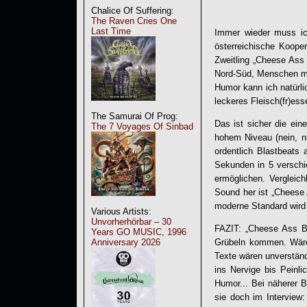
Chalice Of Suffering:
The Raven Cries One
Last Time
Immer wieder muss ich
österreichische Koop
Zweitling „
Cheese Ass 
Nord-Süd, Menschen mi
Humor kann ich natürli
leckeres Fleisch(fr)es
The Samurai Of Prog:
Das ist sicher die ein
The 7 Voyages Of Sinbad
hohem Niveau (nein, n
ordentlich Blastbeats 
Sekunden in 5 verschi
ermöglichen. Vergleic
Sound her ist „
Cheese 
moderne Standard wir
Various Artists:
Unvorherhörbar – 30
FAZIT: „
Cheese Ass B
Years GO MUSIC, 1996
Anniversary 2026
Grübeln kommen. Wäre
Texte wären unverständl
ins Nervige bis Peinl
Humor... Bei näherer 
sie doch im Interview: 