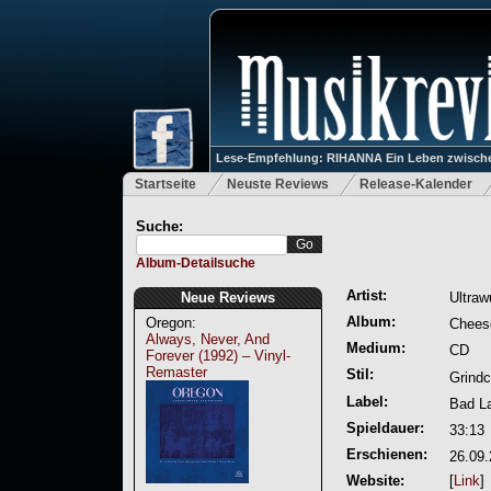
Lese-Empfehlung: RIHANNA Ein Leben zwische
Startseite
Neuste Reviews
Release-Kalender
Suche:
Album-Detailsuche
Artist:
Neue Reviews
Ultraw
Album:
Oregon:
Chees
Always, Never, And
Medium:
CD
Forever (1992) – Vinyl-
Remaster
Stil:
Grindc
Label:
Bad L
Spieldauer:
33:13
Erschienen:
26.09
Website:
[
Link
]