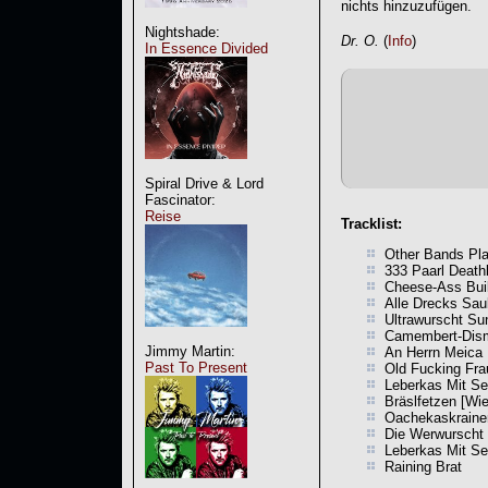
nichts hinzuzufügen.
Nightshade:
Dr. O.
(
Info
)
In Essence Divided
Spiral Drive & Lord
Fascinator:
Reise
Tracklist:
Other Bands Play
333 Paarl Death
Cheese-Ass Bui
Alle Drecks Sau
Ultrawurscht S
Camembert-Dis
Jimmy Martin:
An Herrn Meica I
Past To Present
Old Fucking Fra
Leberkas Mit Sen
Bräslfetzen [Wie
Oachekaskraine
Die Werwurscht
Leberkas Mit Se
Raining Brat