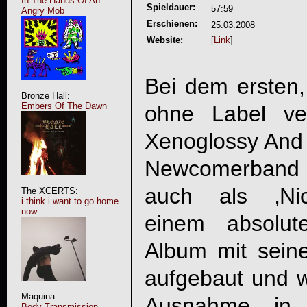
In The Hands Of An
Spieldauer:
57:59
Angry Mob
Erschienen:
25.03.2008
Website:
[
Link
]
Bei dem ersten,
Bronze Hall:
Embers Of The Dawn
ohne Label ve
Xenoglossy And
Newcomerband
auch als ‚Nic
The XCERTS:
i think i want to go home
now.
einem absolut
Album mit seinen
aufgebaut und wi
Maquina:
Ausnahme, in 
Body Transmission