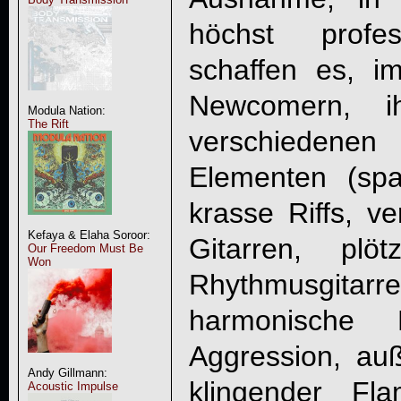
höchst profe
schaffen es, i
Newcomern, ih
Modula Nation:
The Rift
verschieden
Elementen (spa
krasse Riffs, ve
Kefaya & Elaha Soroor:
Gitarren, plö
Our Freedom Must Be
Won
Rhythmusgita
harmonische
Aggression, au
Andy Gillmann:
klingender Fla
Acoustic Impulse