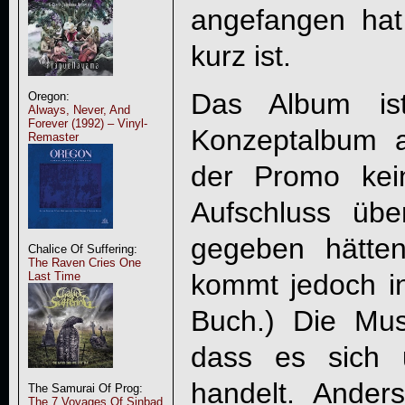
angefangen hat 
kurz ist.
Das Album is
Oregon:
Always, Never, And
Forever (1992) – Vinyl-
Konzeptalbum a
Remaster
der Promo kei
Aufschluss üb
gegeben hätten
Chalice Of Suffering:
The Raven Cries One
kommt jedoch i
Last Time
Buch.) Die Musi
dass es sich 
handelt. Ander
The Samurai Of Prog:
The 7 Voyages Of Sinbad