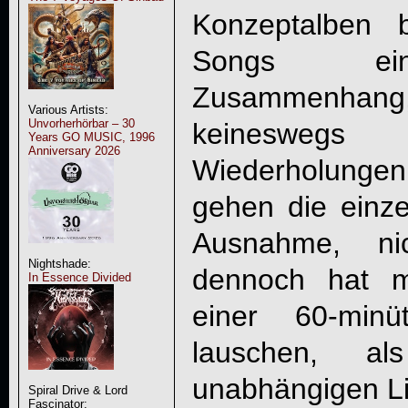
Konzeptalben 
Songs ein
Zusammenhan
Various Artists:
Unvorherhörbar – 30
keineswegs
Years GO MUSIC, 1996
Anniversary 2026
Wiederholunge
gehen die einzel
Ausnahme, nic
Nightshade:
dennoch hat m
In Essence Divided
einer 60-min
lauschen, al
unabhängigen Li
Spiral Drive & Lord
Fascinator: