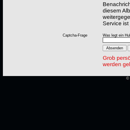
Benachric
diesem Albu
weitergegeb
Service ist
Captcha-Frage
Was legt ein Hu
Grob pers
werden gel
© 