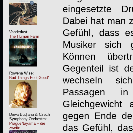
eingesetzte D
Dabei hat man z
Gefühl, dass e
Vanderlust:
The Human Farm
Musiker sich 
Können übert
Gegenteil ist d
Rowena Wise:
wechseln sic
Bad Things Feel Good*
Passagen in
Gleichgewicht
gegen Ende der
Dewa Budjana & Czech
Symphony Orchestra:
PragueNayama – die
das Gefühl, das
zweite