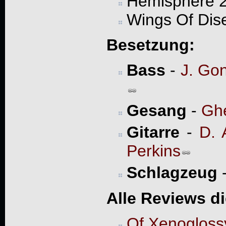
Hemisphere 
Wings Of Di
Besetzung:
Bass
-
J. Gon
Gesang
-
Ghe
Gitarre
-
D. 
Perkins
Schlagzeug
Alle Reviews d
Of Xenogloss