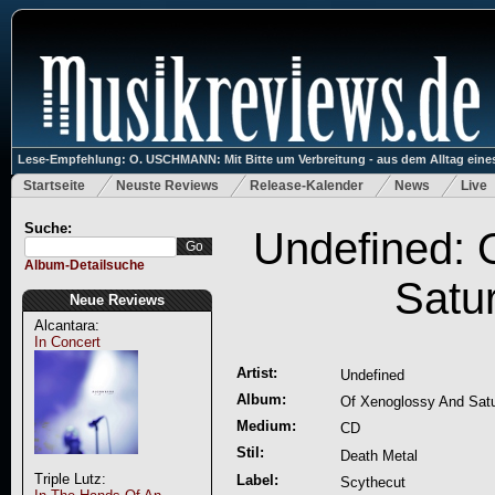
Lese-Empfehlung: O. USCHMANN: Mit Bitte um Verbreitung - aus dem Alltag eines
Startseite
Neuste Reviews
Release-Kalender
News
Live
Suche:
Undefined: 
Album-Detailsuche
Satu
Neue Reviews
Alcantara:
In Concert
Artist:
Undefined
Album:
Of Xenoglossy And Sat
Medium:
CD
Stil:
Death Metal
Triple Lutz:
Label:
Scythecut