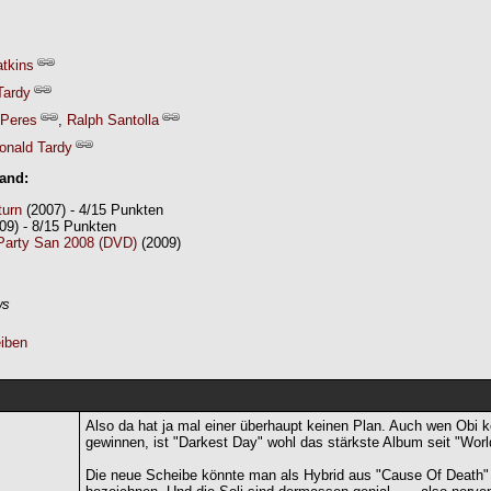
tkins
Tardy
 Peres
,
Ralph Santolla
onald Tardy
Band:
turn
(2007) - 4/15 Punkten
09) - 8/15 Punkten
 Party San 2008 (DVD)
(2009)
ws
iben
Also da hat ja mal einer überhaupt keinen Plan. Auch wen Obi k
gewinnen, ist "Darkest Day" wohl das stärkste Album seit "Wor
Die neue Scheibe könnte man als Hybrid aus "Cause Of Death"