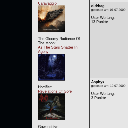
Caravaggio
old:bag
gepostet am: 01.07.2009
User-Wertung
:
13 Punkte
The Gloomy Radiance Of
The Moon:
As The Stars Shatter In
Agony
Asphyx
gepostet am: 12.07.2009
Horrifier:
Revelations Of Gore
User-Wertung
:
3 Punkte
Ggwendolyn: