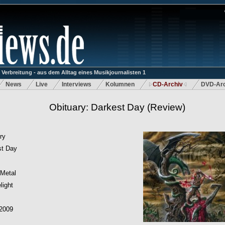
rbreitung - aus dem Alltag eines Musikjournalisten 1
News
Live
Interviews
Kolumnen
CD-Archiv
DVD-Arc
Obituary: Darkest Day
(Review)
ry
st Day
 Metal
light
.2009