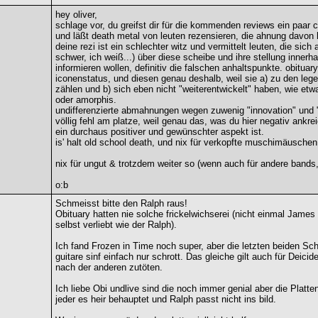
hey oliver,
schlage vor, du greifst dir für die kommenden reviews ein paar c
und läßt death metal von leuten rezensieren, die ahnung davon
deine rezi ist ein schlechter witz und vermittelt leuten, die sich
schwer, ich weiß...) über diese scheibe und ihre stellung innerh
informieren wollen, definitiv die falschen anhaltspunkte. obitua
iconenstatus, und diesen genau deshalb, weil sie a) zu den leg
zählen und b) sich eben nicht "weiterentwickelt" haben, wie etwa
oder amorphis.
undifferenzierte abmahnungen wegen zuwenig "innovation" und "i
völlig fehl am platze, weil genau das, was du hier negativ ankrei
ein durchaus positiver und gewünschter aspekt ist.
is' halt old school death, und nix für verkopfte muschimäuschen.
nix für ungut & trotzdem weiter so (wenn auch für andere bands,
o:b
Schmeisst bitte den Ralph raus!
Obituary hatten nie solche frickelwichserei (nicht einmal James
selbst verliebt wie der Ralph).
Ich fand Frozen in Time noch super, aber die letzten beiden Sc
guitare sinf einfach nur schrott. Das gleiche gilt auch für Deici
nach der anderen zutöten.
Ich liebe Obi undlive sind die noch immer genial aber die Platten
jeder es heir behauptet und Ralph passt nicht ins bild.