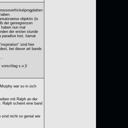
rossoverfrickelprogplatten
 haben.
 ansatzweise objektiv (is
alb der genregrenzen
ry haben nun mal
enden der ersten stunde
 paradise lost, tiamat
nspiration" sind hier
dest, bei dieser art bands
..
 vorschlag s.o.)!
 Murphy war so in sich
heiben mit Ralph an der
de. Ralph scheint eine band
 sind nicht so genial wie