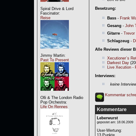
Besetzung:
Spiral Drive & Lord
Fascinator:
Reise
Bass
-
Frank Wa
Gesang
-
John 
Gitarre
-
Trevor
Schlagzeug
-
D
Alle Reviews dieser 
Jimmy Martin:
Xecutioner´s Re
Past To Present
Darkest Day
(20
Live Xecution -
Interviews:
keine Intervie
Kommentar schre
Olli & The London Radio
Pop Orchestra:
Life On Rennes
Kommentare
Leberwurst
gepostet am: 18.06.2009
User-Wertung
:
13 Punkte