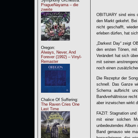
Symphony Orchestra:
PragueNayama – die
zweite
OBITUARY sind eins d
den Markt gekehrt. Bei 
nicht geschafft, wiede
erleben dürfen, hat sic
„
Darkest Day
“ zeigt
OB
Oregon:
den ersten Tönen, mit
Always, Never, And
Verändert hat sich über
Forever (1992) – Vinyl-
Remaster
mit seinen anstrengen
noch einen zusätzliche
Die Rezeptur der Songs
schnell. Das Ganze wi
Schema aufbricht un
Bandverhältnisse recht
Chalice Of Suffering:
aber inzwischen wirkt 
The Raven Cries One
Last Time
FAZIT: Stagnation und 
mit einer solchen M
unbedeutendes Album 
Band genauso wie man
herausbringen, das wie