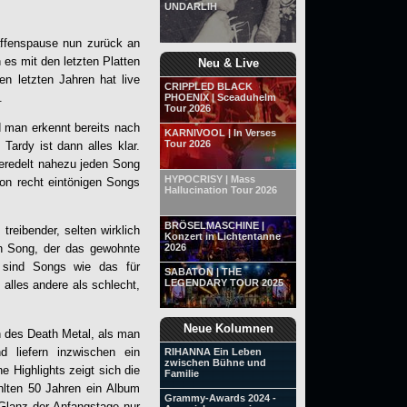
UNDARLIH
ffenspause nun zurück an
 es mit den letzten Platten
Neu & Live
en letzten Jahren hat live
CRIPPLED BLACK
.
PHOENIX | Sceaduhelm
Tour 2026
d man erkennt bereits nach
KARNIVOOL | In Verses
Tour 2026
ardy ist dann alles klar.
 veredelt nahezu jeden Song
HYPOCRISY | Mass
hon recht eintönigen Songs
Hallucination Tour 2026
BRÖSELMASCHINE |
reibender, selten wirklich
Konzert in Lichtentanne
2026
en Song, der das gewohnte
 sind Songs wie das für
SABATON | THE
LEGENDARY TOUR 2025
“ alles andere als schlecht,
Neue Kolumnen
n des Death Metal, als man
liefern inzwischen ein
RIHANNA Ein Leben
zwischen Bühne und
e Highlights zeigt sich die
Familie
lten 50 Jahren ein Album
Grammy-Awards 2024 -
 Glanz der Anfangstage nur