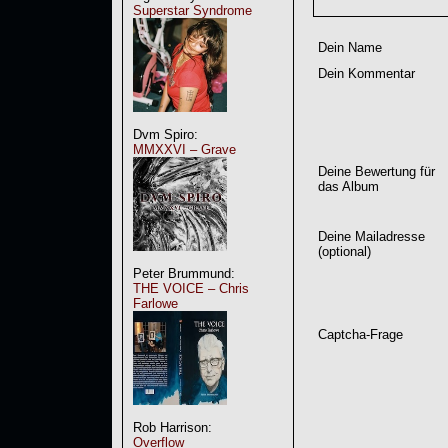
Superstar Syndrome
Dein Name
Dein Kommentar
Dvm Spiro:
MMXXVI – Grave
Deine Bewertung für
das Album
Deine Mailadresse
(optional)
Peter Brummund:
THE VOICE – Chris
Farlowe
Captcha-Frage
Rob Harrison:
Overflow