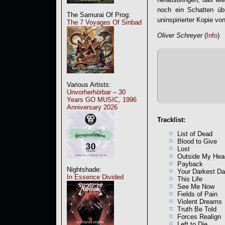
noch ein Schatten üb
The Samurai Of Prog:
uninspirierter Kopie von
The 7 Voyages Of Sinbad
Oliver Schreyer
(
Info
)
Various Artists:
Unvorherhörbar – 30
Years GO MUSIC, 1996
Anniversary 2026
Tracklist:
List of Dead
Blood to Give
Lost
Outside My Hea
Payback
Nightshade:
Your Darkest D
In Essence Divided
This Life
See Me Now
Fields of Pain
Violent Dreams
Truth Be Told
Forces Realign
Left to Die