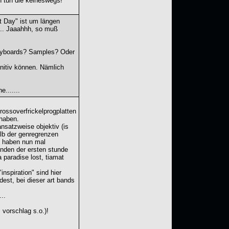
n tun die keineswegs!
t Day" ist um längen
.... Jaaahhh, so muß
 Keyboards? Samples? Oder
initiv können. Nämlich
.......
rossoverfrickelprogplatten
 haben.
 ansatzweise objektiv (is
alb der genregrenzen
ry haben nun mal
enden der ersten stunde
 paradise lost, tiamat
nspiration" sind hier
dest, bei dieser art bands
..
 vorschlag s.o.)!