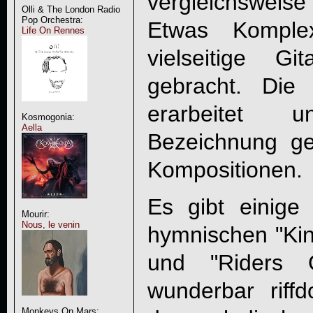
vergleichsweis
Olli & The London Radio
Pop Orchestra:
Etwas Komplex
Life On Rennes
vielseitige Gi
gebracht. Die
erarbeitet 
Kosmogonia:
Aella
Bezeichnung g
Kompositionen.
Es gibt einige
Mourir:
Nous, le venin
hymnischen "K
und "Riders 
wunderbar riffd
Monkeys On Mars: