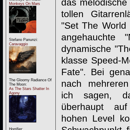
das melodische 
Monkeys On Mars
tollen Gitarren
"Set The World 
angehauchte 
Stefano Panunzi:
Caravaggio
dynamische "Th
klasse Speed-M
Fate". Bei gen
The Gloomy Radiance Of
nach mehreren
The Moon:
As The Stars Shatter In
ich sagen, 
Agony
überhaupt au
hohen Level ko
Horrifier: