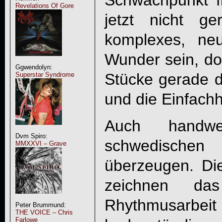
Schwachpunkt f
Revelations Of Gore
jetzt nicht g
komplexes, neuz
Wunder sein, d
Ggwendolyn:
Stücke gerade du
Superstar Syndrome
und die Einfachh
Auch handwe
Dvm Spiro:
schwedischen
MMXXVI – Grave
überzeugen. Die
zeichnen da
Rhythmusarbei
Peter Brummund:
THE VOICE – Chris
Farlowe