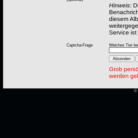
Hinweis
: D
Benachric
diesem Albu
weitergegeb
Service ist
Captcha-Frage
Welches Tier bel
Grob pers
werden gel
© 