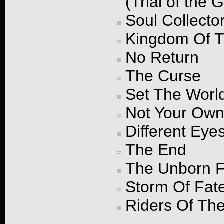
(Trial of the 
Soul Collecto
Kingdom Of 
No Return
The Curse
Set The Worl
Not Your Ow
Different Eye
The End
The Unborn F
Storm Of Fat
Riders Of The