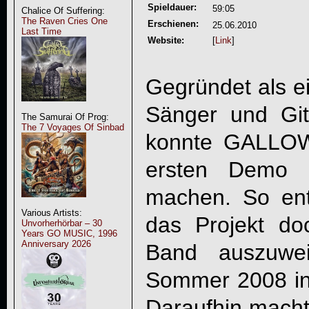
Spieldauer:
59:05
Chalice Of Suffering:
The Raven Cries One
Erschienen:
25.06.2010
Last Time
Website:
[
Link
]
Gegründet als e
Sänger und Gita
The Samurai Of Prog:
The 7 Voyages Of Sinbad
konnte
GALLO
ersten Demo 
machen. So ent
Various Artists:
das Projekt do
Unvorherhörbar – 30
Years GO MUSIC, 1996
Anniversary 2026
Band auszuwei
Sommer 2008 in 
Daraufhin macht