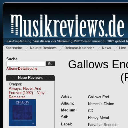
Lese-Empfehlung: Von diesen vier Streaming-Plattformen musst du 2023 gehört 
Startseite
Neuste Reviews
Release-Kalender
News
Live
Suche:
Gallows En
Album-Detailsuche
(
Neue Reviews
Oregon:
Always, Never, And
Forever (1992) – Vinyl-
Artist:
Remaster
Gallows End
Album:
Nemesis Divine
Medium:
CD
Stil:
Heavy Metal
Label:
Farvahar Records